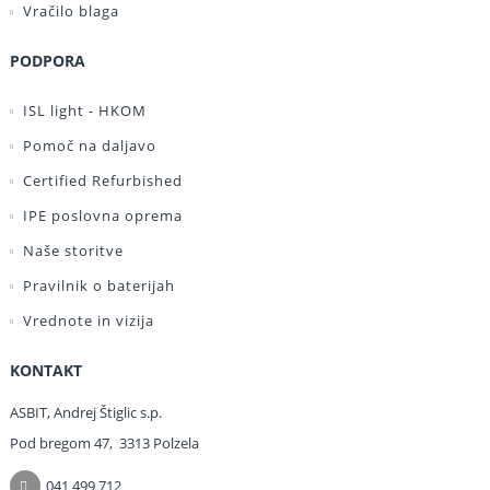
Vračilo blaga
PODPORA
ISL light - HKOM
Pomoč na daljavo
Certified Refurbished
IPE poslovna oprema
Naše storitve
Pravilnik o baterijah
Vrednote in vizija
KONTAKT
ASBIT, Andrej Štiglic s.p.
Pod bregom 47, 3313 Polzela
041 499 712