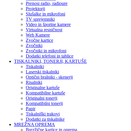
Prenosi radio, radioure
Projektorji
Slušalke in mikrofoni
TV sprejemniki
Video in športne kamere
Virtualna resničnost
Web Kamere
Zvočne kartice
Zvočniki
Zvočniki in mikrofoni
Dodatki telefoni in tablice
TISKALNIKI, TONERJI, KARTUŠE
Tiskalniki
Laserski tiskalniki
Optični bralniki - skenerji
Risalniki
Originalne kartuše
Kompatibilne kartuše
Originalni tonerji
Kompatibilni tonerji
Papir
Tiskalniški trakovi
Dodatki za tiskalnike
MREŽNA OPREMA
Brezžične kartice in oprema