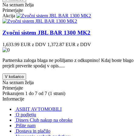
Na seznam želja
Primerjajte
Akcija
Zvočni sistem JBL BAR 1300 MK2
1,633.99 EUR z DDV
1,372.87 EUR z DDV
Partnerska zaloga blaga ne pošiljamo z odkupnino! ​Kdaj boste blago
prejeli preverite spodaj v opis.....
V košarico
Na seznam želja
Primerjajte
Prikazujem 1 do 7 od 7 (1 strani)
Informacije
ASBIT AVTOMOBILI
O podjetju
Diners Club nakup na obroke
Pišite nam
Dostava in plačilo