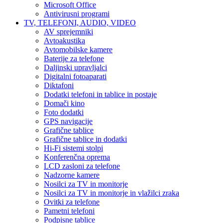
Microsoft Office
Antivirusni programi
TV, TELEFONI, AUDIO, VIDEO
AV sprejemniki
Avtoakustika
Avtomobilske kamere
Baterije za telefone
Daljinski upravljalci
Digitalni fotoaparati
Diktafoni
Dodatki telefoni in tablice in postaje
Domači kino
Foto dodatki
GPS navigacije
Grafične tablice
Grafične tablice in dodatki
Hi-Fi sistemi stolpi
Konferenčna oprema
LCD zasloni za telefone
Nadzorne kamere
Nosilci za TV in monitorje
Nosilci za TV in monitorje in vlažilci zraka
Ovitki za telefone
Pametni telefoni
Podpisne tablice