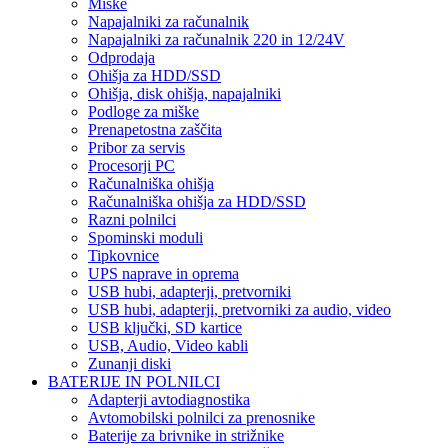
Miške
Napajalniki za računalnik
Napajalniki za računalnik 220 in 12/24V
Odprodaja
Ohišja za HDD/SSD
Ohišja, disk ohišja, napajalniki
Podloge za miške
Prenapetostna zaščita
Pribor za servis
Procesorji PC
Računalniška ohišja
Računalniška ohišja za HDD/SSD
Razni polnilci
Spominski moduli
Tipkovnice
UPS naprave in oprema
USB hubi, adapterji, pretvorniki
USB hubi, adapterji, pretvorniki za audio, video
USB ključki, SD kartice
USB, Audio, Video kabli
Zunanji diski
BATERIJE IN POLNILCI
Adapterji avtodiagnostika
Avtomobilski polnilci za prenosnike
Baterije za brivnike in strižnike