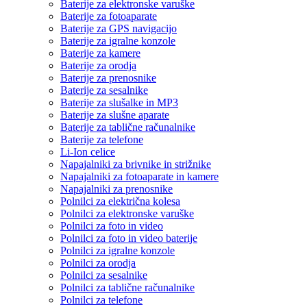
Baterije za elektronske varuške
Baterije za fotoaparate
Baterije za GPS navigacijo
Baterije za igralne konzole
Baterije za kamere
Baterije za orodja
Baterije za prenosnike
Baterije za sesalnike
Baterije za slušalke in MP3
Baterije za slušne aparate
Baterije za tablične računalnike
Baterije za telefone
Li-Ion celice
Napajalniki za brivnike in strižnike
Napajalniki za fotoaparate in kamere
Napajalniki za prenosnike
Polnilci za električna kolesa
Polnilci za elektronske varuške
Polnilci za foto in video
Polnilci za foto in video baterije
Polnilci za igralne konzole
Polnilci za orodja
Polnilci za sesalnike
Polnilci za tablične računalnike
Polnilci za telefone