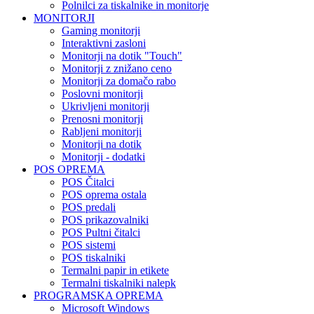
Polnilci za tiskalnike in monitorje
MONITORJI
Gaming monitorji
Interaktivni zasloni
Monitorji na dotik "Touch"
Monitorji z znižano ceno
Monitorji za domačo rabo
Poslovni monitorji
Ukrivljeni monitorji
Prenosni monitorji
Rabljeni monitorji
Monitorji na dotik
Monitorji - dodatki
POS OPREMA
POS Čitalci
POS oprema ostala
POS predali
POS prikazovalniki
POS Pultni čitalci
POS sistemi
POS tiskalniki
Termalni papir in etikete
Termalni tiskalniki nalepk
PROGRAMSKA OPREMA
Microsoft Windows