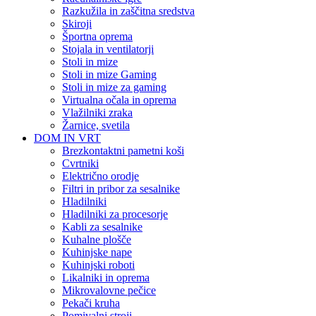
Razkužila in zaščitna sredstva
Skiroji
Športna oprema
Stojala in ventilatorji
Stoli in mize
Stoli in mize Gaming
Stoli in mize za gaming
Virtualna očala in oprema
Vlažilniki zraka
Žarnice, svetila
DOM IN VRT
Brezkontaktni pametni koši
Cvrtniki
Električno orodje
Filtri in pribor za sesalnike
Hladilniki
Hladilniki za procesorje
Kabli za sesalnike
Kuhalne plošče
Kuhinjske nape
Kuhinjski roboti
Likalniki in oprema
Mikrovalovne pečice
Pekači kruha
Pomivalni stroji