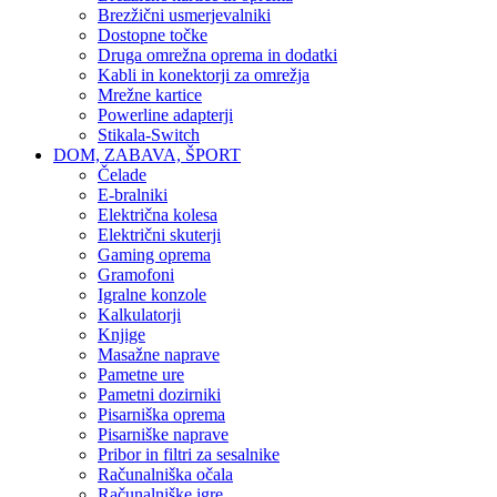
Brezžični usmerjevalniki
Dostopne točke
Druga omrežna oprema in dodatki
Kabli in konektorji za omrežja
Mrežne kartice
Powerline adapterji
Stikala-Switch
DOM, ZABAVA, ŠPORT
Čelade
E-bralniki
Električna kolesa
Električni skuterji
Gaming oprema
Gramofoni
Igralne konzole
Kalkulatorji
Knjige
Masažne naprave
Pametne ure
Pametni dozirniki
Pisarniška oprema
Pisarniške naprave
Pribor in filtri za sesalnike
Računalniška očala
Računalniške igre