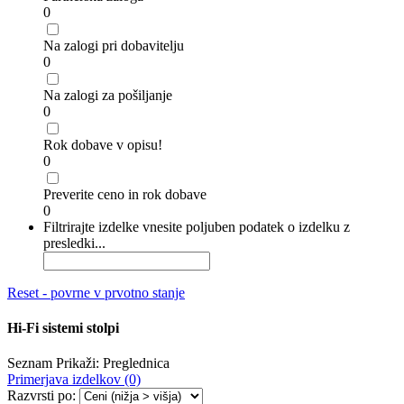
0
Na zalogi pri dobavitelju
0
Na zalogi za pošiljanje
0
Rok dobave v opisu!
0
Preverite ceno in rok dobave
0
Filtrirajte izdelke vnesite poljuben podatek o izdelku z
presledki...
Reset - povrne v prvotno stanje
Hi-Fi sistemi stolpi
Seznam
Prikaži:
Preglednica
Primerjava izdelkov (0)
Razvrsti po: