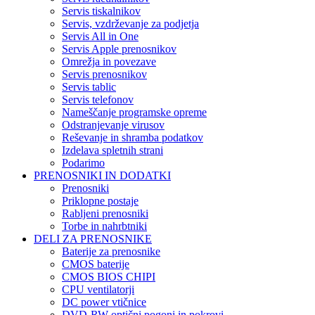
Servis tiskalnikov
Servis, vzdrževanje za podjetja
Servis All in One
Servis Apple prenosnikov
Omrežja in povezave
Servis prenosnikov
Servis tablic
Servis telefonov
Nameščanje programske opreme
Odstranjevanje virusov
Reševanje in shramba podatkov
Izdelava spletnih strani
Podarimo
PRENOSNIKI IN DODATKI
Prenosniki
Priklopne postaje
Rabljeni prenosniki
Torbe in nahrbtniki
DELI ZA PRENOSNIKE
Baterije za prenosnike
CMOS baterije
CMOS BIOS CHIPI
CPU ventilatorji
DC power vtičnice
DVD-RW optični pogoni in pokrovi