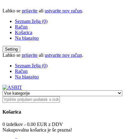
Lahko se
prijavite
ali
ustvarite nov račun
.
Seznam želja (0)
Račun
Košarica
Na blagajno
Setting
Lahko se
prijavite
ali
ustvarite nov račun
.
Seznam želja (0)
Račun
Na blagajno
Košarica
0 izdelkov - 0.00 EUR z DDV
Nakupovalna košarica je še prazna!