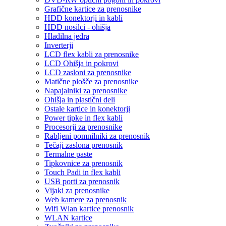
Grafične kartice za prenosnike
HDD konektorji in kabli
HDD nosilci - ohišja
Hladilna jedra
Inverterji
LCD flex kabli za prenosnike
LCD Ohišja in pokrovi
LCD zasloni za prenosnike
Matične plošče za prenosnike
Napajalniki za prenosnike
Ohišja in plastični deli
Ostale kartice in konektorji
Power tipke in flex kabli
Procesorji za prenosnike
Rabljeni pomnilniki za prenosnik
Tečaji zaslona prenosnik
Termalne paste
Tipkovnice za prenosnik
Touch Padi in flex kabli
USB porti za prenosnik
Vijaki za prenosnike
Web kamere za prenosnik
Wifi Wlan kartice prenosnik
WLAN kartice