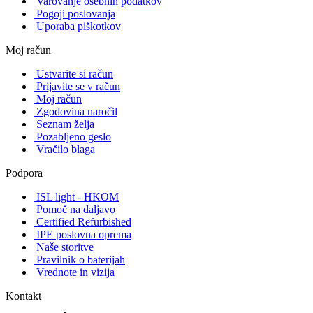
Varovanje osebnih podatkov
Pogoji poslovanja
Uporaba piškotkov
Moj račun
Ustvarite si račun
Prijavite se v račun
Moj račun
Zgodovina naročil
Seznam želja
Pozabljeno geslo
Vračilo blaga
Podpora
ISL light - HKOM
Pomoč na daljavo
Certified Refurbished
IPE poslovna oprema
Naše storitve
Pravilnik o baterijah
Vrednote in vizija
Kontakt