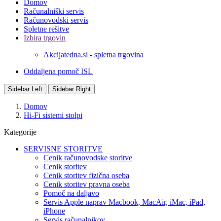
Domov
Računalniški servis
Računovodski servis
Spletne rešitve
Izbira trgovin
Akcijatedna.si - spletna trgovina
Oddaljena pomoč ISL
Sidebar Left
Sidebar Right
Domov
Hi-Fi sistemi stolpi
Kategorije
SERVISNE STORITVE
Cenik računovodske storitve
Cenik storitev
Cenik storitev fizična oseba
Cenik storitev pravna oseba
Pomoč na daljavo
Servis Apple naprav Macbook, MacAir, iMac, iPad,
iPhone
Servis računalnikov