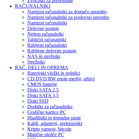
Zvočniki za prenosnike
RAČUNALNIKI
Namizni računalniki za domačo uporabo
Namizni računalniki za poslovno uporabo
Namizni računalniki
Delovne postaje
Nettop računalniki
Tablični računalniki
Rabljeni računalniki
Rabljene delovne postaje
NAS in strežniki
Strežniki
RAČ. DELI IN OPREMA
Baterijski vložki in polnilci
CD DVD RW enote,mediji, arhivi
CMOS baterije
Diski SATA 2,5
Diski SATA 3,5
Diski SSD
Dodatki za računalnike
Grafične kartice PC
Hladilniki in termalne paste
Kabli, adapterji, preklopniki
Kripto varnost, bitcoin
Matične plošče PC