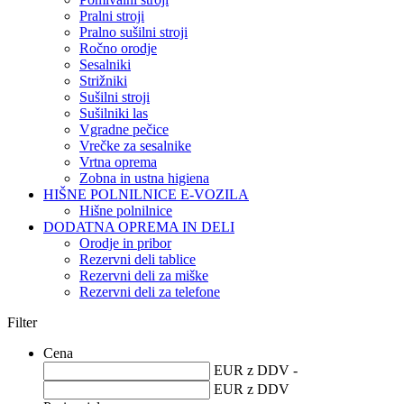
Pralni stroji
Pralno sušilni stroji
Ročno orodje
Sesalniki
Strižniki
Sušilni stroji
Sušilniki las
Vgradne pečice
Vrečke za sesalnike
Vrtna oprema
Zobna in ustna higiena
HIŠNE POLNILNICE E-VOZILA
Hišne polnilnice
DODATNA OPREMA IN DELI
Orodje in pribor
Rezervni deli tablice
Rezervni deli za miške
Rezervni deli za telefone
Filter
Cena
EUR z DDV -
EUR z DDV