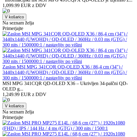
1,099.99 EUR z DDV
V košarico
Na seznam želja
Primerjajte
Zaslon MSI MPG 341CQR QD-OLED X36 / 86,4 cm (34") /
3440x1440 (UWQHD) / QD-OLED / 360Hz / 0.03 ms (GTG) /
300 nits / 1500000:1 / nastavljiv po višini
MSI MPG 341CQR QD-OLED X36 – Ukrivljen 34-palčni QD-
OLED g...
1,249.99 EUR z DDV
V košarico
Na seznam želja
Primerjajte