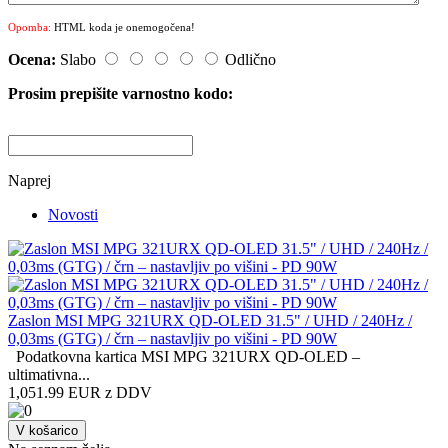
Opomba:
HTML koda je onemogočena!
Ocena:
Slabo
Odlično
Prosim prepišite varnostno kodo:
Naprej
Novosti
Zaslon MSI MPG 321URX QD-OLED 31.5" / UHD / 240Hz /
0,03ms (GTG) / črn – nastavljiv po višini - PD 90W
Podatkovna kartica MSI MPG 321URX QD-OLED –
ultimativna...
1,051.99 EUR z DDV
V košarico