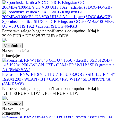
Spominska kartica SDXC 64GB Kingston GO 200MB/s/100MB/s
U3 V30 UHS-I A2 +adapter (SDCG4/64GB)
Partnerska zaloga blaga ne pošiljamo z odkupnino! ​Kdaj b...
29.99 EUR z DDV
25.37 EUR z DDV
V košarico
Na seznam želja
Primerjajte
Prenosnik RNW HP 840 G11 U7-165U / 32GB / SSD512GB / 14"
1920x1200 / WLAN / BT / CAM / FP / W11P / SLO gravura / A+
(8M4X5AV)
Partnerska zaloga blaga ne pošiljamo z odkupnino! ​Kdaj b...
1,151.00 EUR z DDV
1,105.04 EUR z DDV
V košarico
Na seznam želja
Primerjajte