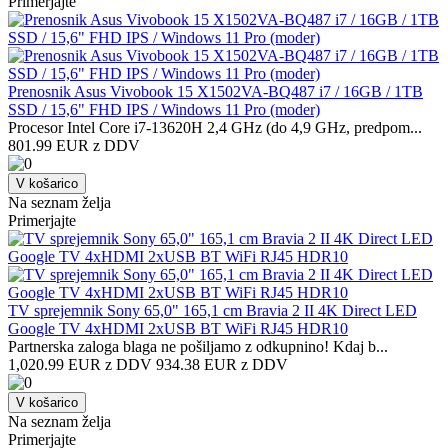
Primerjajte
Prenosnik Asus Vivobook 15 X1502VA-BQ487 i7 / 16GB / 1TB
SSD / 15,6" FHD IPS / Windows 11 Pro (moder)
Procesor Intel Core i7-13620H 2,4 GHz (do 4,9 GHz, predpom...
801.99 EUR z DDV
V košarico
Na seznam želja
Primerjajte
TV sprejemnik Sony 65,0" 165,1 cm Bravia 2 II 4K Direct LED
Google TV 4xHDMI 2xUSB BT WiFi RJ45 HDR10
Partnerska zaloga blaga ne pošiljamo z odkupnino! ​Kdaj b...
1,020.99 EUR z DDV
934.38 EUR z DDV
V košarico
Na seznam želja
Primerjajte