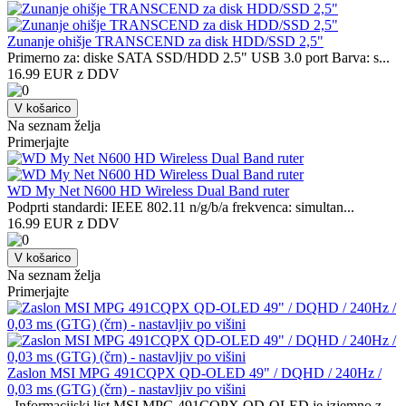
Zunanje ohišje TRANSCEND za disk HDD/SSD 2,5"
Primerno za: diske SATA SSD/HDD 2.5" USB 3.0 port Barva: s...
16.99 EUR z DDV
V košarico
Na seznam želja
Primerjajte
WD My Net N600 HD Wireless Dual Band ruter
Podprti standardi: IEEE 802.11 n/g/b/a frekvenca: simultan...
16.99 EUR z DDV
V košarico
Na seznam želja
Primerjajte
Zaslon MSI MPG 491CQPX QD-OLED 49" / DQHD / 240Hz /
0,03 ms (GTG) (črn) - nastavljiv po višini
Informacijski list MSI MPG 491CQPX QD-OLED je izjemno z...