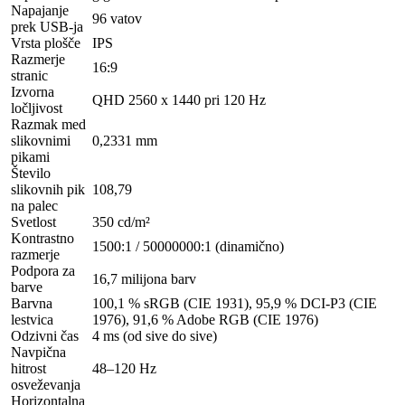
Napajanje
96 vatov
prek USB-ja
Vrsta plošče
IPS
Razmerje
16:9
stranic
Izvorna
QHD 2560 x 1440 pri 120 Hz
ločljivost
Razmak med
slikovnimi
0,2331 mm
pikami
Število
slikovnih pik
108,79
na palec
Svetlost
350 cd/m²
Kontrastno
1500:1 / 50000000:1 (dinamično)
razmerje
Podpora za
16,7 milijona barv
barve
Barvna
100,1 % sRGB (CIE 1931), 95,9 % DCI-P3 (CIE
lestvica
1976), 91,6 % Adobe RGB (CIE 1976)
Odzivni čas
4 ms (od sive do sive)
Navpična
hitrost
48–120 Hz
osveževanja
Horizontalna