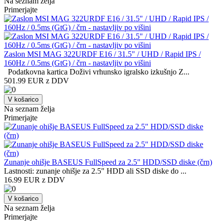
Na seznam želja
Primerjajte
Zaslon MSI MAG 322URDF E16 / 31.5" / UHD / Rapid IPS /
160Hz / 0.5ms (GtG) / črn - nastavljiv po višini
Podatkovna kartica Doživi vrhunsko igralsko izkušnjo Z...
501.99 EUR z DDV
V košarico
Na seznam želja
Primerjajte
Zunanje ohišje BASEUS FullSpeed za 2.5" HDD/SSD diske (črn)
Lastnosti: zunanje ohišje za 2.5" HDD ali SSD diske do ...
16.99 EUR z DDV
V košarico
Na seznam želja
Primerjajte