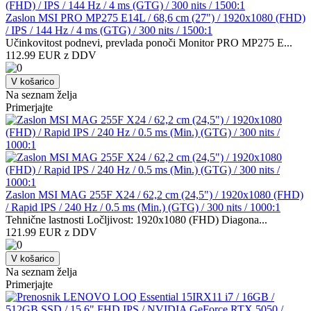
Zaslon MSI PRO MP275 E14L / 68,6 cm (27") / 1920x1080 (FHD)
/ IPS / 144 Hz / 4 ms (GTG) / 300 nits / 1500:1
Učinkovitost podnevi, prevlada ponoči Monitor PRO MP275 E...
112.99 EUR z DDV
V košarico
Na seznam želja
Primerjajte
Zaslon MSI MAG 255F X24 / 62,2 cm (24,5") / 1920x1080 (FHD)
/ Rapid IPS / 240 Hz / 0.5 ms (Min.) (GTG) / 300 nits / 1000:1
Tehnične lastnosti Ločljivost: 1920x1080 (FHD) Diagona...
121.99 EUR z DDV
V košarico
Na seznam želja
Primerjajte