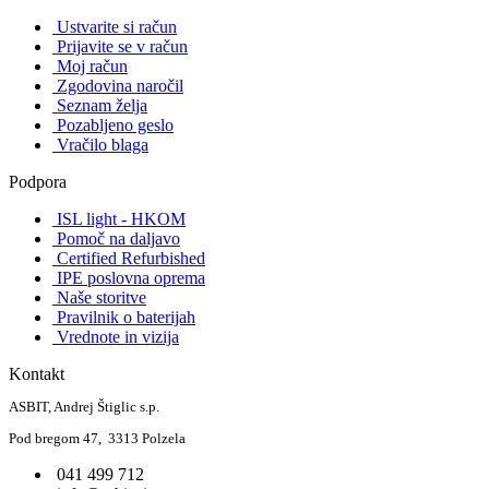
Ustvarite si račun
Prijavite se v račun
Moj račun
Zgodovina naročil
Seznam želja
Pozabljeno geslo
Vračilo blaga
Podpora
ISL light - HKOM
Pomoč na daljavo
Certified Refurbished
IPE poslovna oprema
Naše storitve
Pravilnik o baterijah
Vrednote in vizija
Kontakt
ASBIT, Andrej Štiglic s.p.
Pod bregom 47, 3313 Polzela
041 499 712