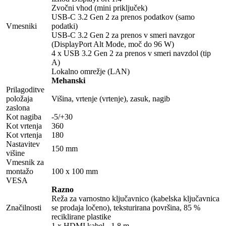
Zvočni vhod (mini priključek)
USB-C 3.2 Gen 2 za prenos podatkov (samo
Vmesniki
podatki)
USB-C 3.2 Gen 2 za prenos v smeri navzgor
(DisplayPort Alt Mode, moč do 96 W)
4 x USB 3.2 Gen 2 za prenos v smeri navzdol (tip
A)
Lokalno omrežje (LAN)
Mehanski
Prilagoditve
položaja
Višina, vrtenje (vrtenje), zasuk, nagib
zaslona
Kot nagiba
-5/+30
Kot vrtenja
360
Kot vrtenja
180
Nastavitev
150 mm
višine
Vmesnik za
montažo
100 x 100 mm
VESA
Razno
Reža za varnostno ključavnico (kabelska ključavnica
Značilnosti
se prodaja ločeno), teksturirana površina, 85 %
reciklirane plastike
1 x HDMI kabel - 1,8 m