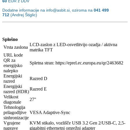
60
EUR z DDV
Dodatne informacije na info@asbit.si, oziroma na
041 499
712
(Andrej Štiglic)
Splošno
LCD-zaslon z LED-osvetlitvijo ozadja / aktivna
Vrsta zaslona
matrika TFT
URL kode
QR za
Spletna stran: https://eprel.ec.europa.eu/qr/2463682
energijsko
nalepko
Energijski
Razred D
razred
Energijski
Razred E
razred (HDR)
Velikost
27"
diagonale
Tehnologija
prilagodljive
VESA Adaptive-Sync
sinhronizacije
Vgrajene
KVM stikalo, vozlišče USB 3.2 Gen 2/USB-C, 2,5-
naprave
gigabitni ethernetni omrežni adapter