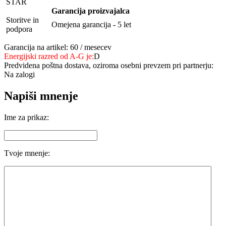
STAR
Garancija proizvajalca
Storitve in
Omejena garancija - 5 let
podpora
Garancija na artikel: 60 / mesecev
Energijski razred od A-G je:
D
Predvidena poštna dostava, oziroma osebni prevzem pri partnerju:
Na zalogi
Napiši mnenje
Ime za prikaz:
Tvoje mnenje: