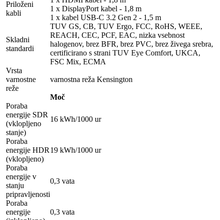
Priloženi
1 x DisplayPort kabel - 1,8 m
kabli
1 x kabel USB-C 3.2 Gen 2 - 1,5 m
TUV GS, CB, TUV Ergo, FCC, RoHS, WEEE,
REACH, CEC, PCF, EAC, nizka vsebnost
Skladni
halogenov, brez BFR, brez PVC, brez živega srebra,
standardi
certificirano s strani TUV Eye Comfort, UKCA,
FSC Mix, ECMA
Vrsta
varnostne
varnostna reža Kensington
reže
Moč
Poraba
energije SDR
16 kWh/1000 ur
(vklopljeno
stanje)
Poraba
energije HDR
19 kWh/1000 ur
(vklopljeno)
Poraba
energije v
0,3 vata
stanju
pripravljenosti
Poraba
energije
0,3 vata