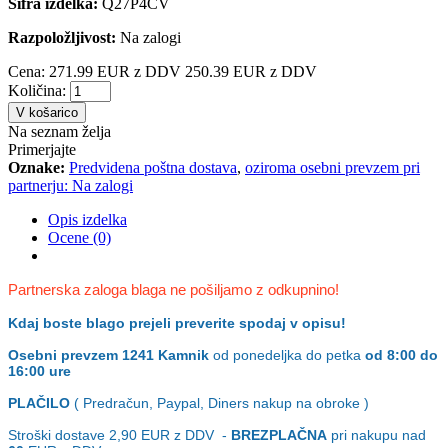
Šifra izdelka:
Q27P4CV
Razpoložljivost:
Na zalogi
Cena:
271.99 EUR z DDV
250.39 EUR z DDV
Količina:
V košarico
Na seznam želja
Primerjajte
Oznake:
Predvidena poštna dostava
,
oziroma osebni prevzem pri
partnerju: Na zalogi
Opis izdelka
Ocene (0)
Partnerska zaloga blaga ne pošiljamo z odkupnino!
Kdaj boste blago prejeli preverite spodaj v opisu!
Osebni prevzem
1241 Kamnik
od ponedeljka do petka
od 8:00 do
16:00 ure
PLAČILO
( Predračun, Paypal, Diners nakup na obroke )
Stroški dostave 2,90
EUR z DDV -
BREZPLAČNA
pri nakupu nad