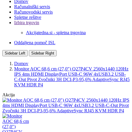
Domov
Računalniški servis
Računovodski servis
Spletne rešitve
Izbira trgovin
Akcijatedna.si - spletna trgovina
Oddaljena pomoč ISL
Sidebar Left
Sidebar Right
Domov
Monitor AOC 68,6 cm (27,0") Q27P4CV 2560x1440 120Hz
IPS 4ms HDMI DisplayPort USB-C 96W 4xUSB3.2 USB-
C-Out Pivot Zvočniki 3H DCI-P3-95,6% AdaptiveSync RJ45
KVM HDR P4
Akcija