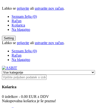
Lahko se
prijavite
ali
ustvarite nov račun
.
Seznam želja (0)
Račun
Košarica
Na blagajno
Setting
Lahko se
prijavite
ali
ustvarite nov račun
.
Seznam želja (0)
Račun
Na blagajno
Košarica
0 izdelkov - 0.00 EUR z DDV
Nakupovalna košarica je še prazna!