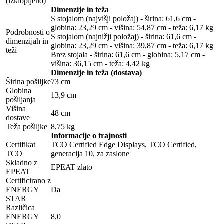
(izklopljeno)
Dimenzije in teža
S stojalom (najvišji položaj) - širina: 61,6 cm -
globina: 23,29 cm - višina: 54,87 cm - teža: 6,17 kg
Podrobnosti o
S stojalom (najnižji položaj) - širina: 61,6 cm -
dimenzijah in
globina: 23,29 cm - višina: 39,87 cm - teža: 6,17 kg
teži
Brez stojala - širina: 61,6 cm - globina: 5,17 cm -
višina: 36,15 cm - teža: 4,42 kg
Dimenzije in teža (dostava)
Širina pošiljke
73 cm
Globina
13,9 cm
pošiljanja
Višina
48 cm
dostave
Teža pošiljke
8,75 kg
Informacije o trajnosti
Certifikat
TCO Certified Edge Displays, TCO Certified,
TCO
generacija 10, za zaslone
Skladno z
EPEAT zlato
EPEAT
Certificirano z
ENERGY
Da
STAR
Različica
ENERGY
8,0