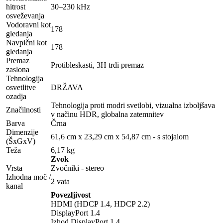
hitrost
30–230 kHz
osveževanja
Vodoravni kot
178
gledanja
Navpični kot
178
gledanja
Premaz
Protibleskasti, 3H trdi premaz
zaslona
Tehnologija
osvetlitve
DRŽAVA
ozadja
Tehnologija proti modri svetlobi, vizualna izboljšava
Značilnosti
v načinu HDR, globalna zatemnitev
Barva
Črna
Dimenzije
61,6 cm x 23,29 cm x 54,87 cm - s stojalom
(ŠxGxV)
Teža
6,17 kg
Zvok
Vrsta
Zvočniki - stereo
Izhodna moč /
2 vata
kanal
Povezljivost
HDMI (HDCP 1.4, HDCP 2.2)
DisplayPort 1.4
Izhod DisplayPort 1.4