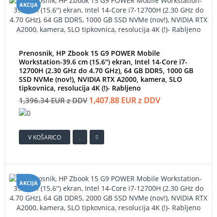
AKCIJA
Prenosnik, HP Zbook 15 G9 POWER Mobile
Workstation-39.6 cm (15.6'') ekran, Intel 14-Core i7-
12700H (2.30 GHz do 4.70 GHz), 64 GB DDR5, 1000 GB
SSD NVMe (nov!), NVIDIA RTX A2000, kamera, SLO
tipkovnica, resolucija 4K (!)- Rabljeno
1,407.88 EUR z DDV
1,396.34 EUR z DDV
V KOŠARICO
AKCIJA