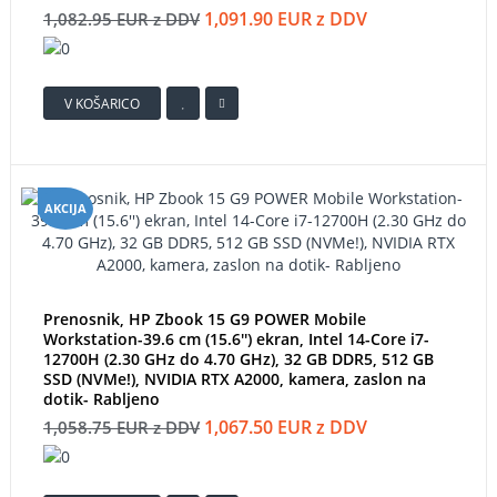
1,091.90 EUR z DDV
1,082.95 EUR z DDV
V KOŠARICO
AKCIJA
Prenosnik, HP Zbook 15 G9 POWER Mobile
Workstation-39.6 cm (15.6'') ekran, Intel 14-Core i7-
12700H (2.30 GHz do 4.70 GHz), 32 GB DDR5, 512 GB
SSD (NVMe!), NVIDIA RTX A2000, kamera, zaslon na
dotik- Rabljeno
1,067.50 EUR z DDV
1,058.75 EUR z DDV