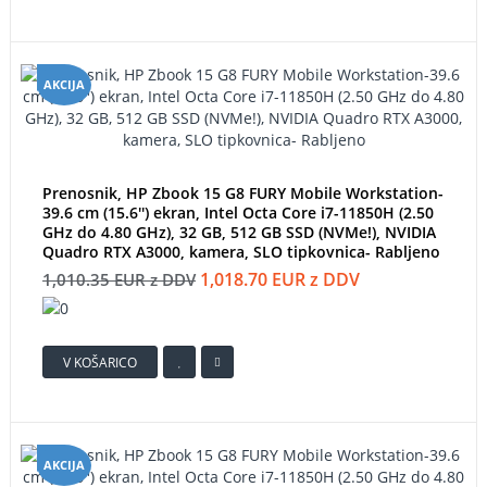
AKCIJA
Prenosnik, HP Zbook 15 G8 FURY Mobile Workstation-
39.6 cm (15.6'') ekran, Intel Octa Core i7-11850H (2.50
GHz do 4.80 GHz), 32 GB, 512 GB SSD (NVMe!), NVIDIA
Quadro RTX A3000, kamera, SLO tipkovnica- Rabljeno
1,018.70 EUR z DDV
1,010.35 EUR z DDV
V KOŠARICO
AKCIJA