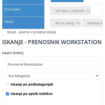
Proizvajalec
0
HP-DELL-LENOVO
Zaloga
0
Ni na zalogi
Dobava 5-1
Reset - povrne v prvotno stanje
ISKANJE - PRENOSNIK WORKSTATION
Iskalni kriterij
Iskanje po podkategorijah
Iskanje po opisih izdelkov