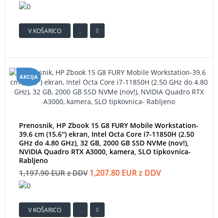
V KOŠARICO
AKCIJA
Prenosnik, HP Zbook 15 G8 FURY Mobile Workstation-
39.6 cm (15.6'') ekran, Intel Octa Core i7-11850H (2.50
GHz do 4.80 GHz), 32 GB, 2000 GB SSD NVMe (nov!),
NVIDIA Quadro RTX A3000, kamera, SLO tipkovnica-
Rabljeno
1,207.80 EUR z DDV
1,197.90 EUR z DDV
V KOŠARICO