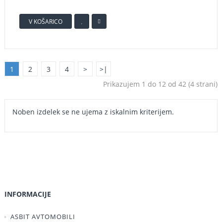
V KOŠARICO
1
2
3
4
>
>|
Prikazujem 1 do 12 od 42 (4 strani)
Noben izdelek se ne ujema z iskalnim kriterijem.
INFORMACIJE
ASBIT AVTOMOBILI