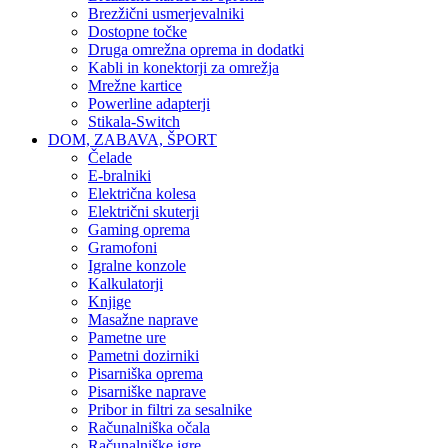
Brezžični usmerjevalniki
Dostopne točke
Druga omrežna oprema in dodatki
Kabli in konektorji za omrežja
Mrežne kartice
Powerline adapterji
Stikala-Switch
DOM, ZABAVA, ŠPORT
Čelade
E-bralniki
Električna kolesa
Električni skuterji
Gaming oprema
Gramofoni
Igralne konzole
Kalkulatorji
Knjige
Masažne naprave
Pametne ure
Pametni dozirniki
Pisarniška oprema
Pisarniške naprave
Pribor in filtri za sesalnike
Računalniška očala
Računalniške igre