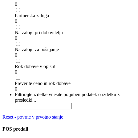
0
Partnerska zaloga
0
Na zalogi pri dobavitelju
0
Na zalogi za pošiljanje
0
Rok dobave v opisu!
0
Preverite ceno in rok dobave
0
Filtrirajte izdelke vnesite poljuben podatek o izdelku z
presledki...
Reset - povrne v prvotno stanje
POS predali