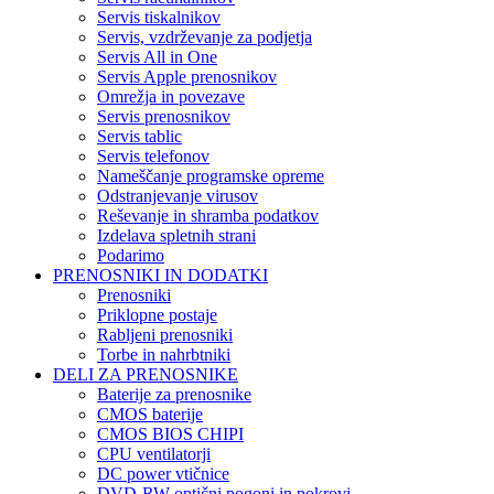
Servis tiskalnikov
Servis, vzdrževanje za podjetja
Servis All in One
Servis Apple prenosnikov
Omrežja in povezave
Servis prenosnikov
Servis tablic
Servis telefonov
Nameščanje programske opreme
Odstranjevanje virusov
Reševanje in shramba podatkov
Izdelava spletnih strani
Podarimo
PRENOSNIKI IN DODATKI
Prenosniki
Priklopne postaje
Rabljeni prenosniki
Torbe in nahrbtniki
DELI ZA PRENOSNIKE
Baterije za prenosnike
CMOS baterije
CMOS BIOS CHIPI
CPU ventilatorji
DC power vtičnice
DVD-RW optični pogoni in pokrovi