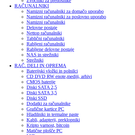
Zvočniki za prenosnike
RAČUNALNIKI
Namizni računalniki za domačo uporabo
Namizni računalniki za poslovno uporabo
Namizni računalniki
Delovne postaje
Nettop računalniki
Tablični računalniki
Rabljeni računalniki
Rabljene delovne postaje
NAS in strežniki
Strežniki
RAČ. DELI IN OPREMA
Baterijski vložki in polnilci
CD DVD RW enote,mediji, arhivi
CMOS baterije
Diski SATA 2,5
Diski SATA 3,5
Diski SSD
Dodatki za računalnike
Grafične kartice PC
Hladilniki in termalne paste
Kabli, adapterji, preklopniki
Kripto varnost, bitcoin
Matične plošče PC