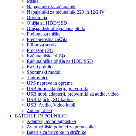
Miške
Napajalniki za računalnik
Napajalniki za računalnik 220 in 12/24V
Odprodaja
Ohišja za HDD/SSD
Ohišja, disk ohišja, napajalniki
Podloge za miške
Prenapetostna zaščita
Pribor za servis
Procesorji PC
Računalniška ohišja
Računalniška ohišja za HDD/SSD
Razni polnilci
Spominski moduli
Tipkovnice
UPS naprave in oprema
USB hubi, adapterji, pretvorniki
USB hubi, adapterji, pretvorniki za audio, video
USB ključki, SD kartice
USB, Audio, Video kabli
Zunanji diski
BATERIJE IN POLNILCI
Adapterji avtodiagnostika
Avtomobilski polnilci za prenosnike
Baterije za brivnike in strižnike