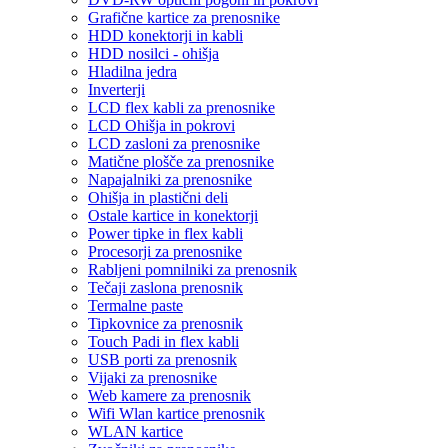
Grafične kartice za prenosnike
HDD konektorji in kabli
HDD nosilci - ohišja
Hladilna jedra
Inverterji
LCD flex kabli za prenosnike
LCD Ohišja in pokrovi
LCD zasloni za prenosnike
Matične plošče za prenosnike
Napajalniki za prenosnike
Ohišja in plastični deli
Ostale kartice in konektorji
Power tipke in flex kabli
Procesorji za prenosnike
Rabljeni pomnilniki za prenosnik
Tečaji zaslona prenosnik
Termalne paste
Tipkovnice za prenosnik
Touch Padi in flex kabli
USB porti za prenosnik
Vijaki za prenosnike
Web kamere za prenosnik
Wifi Wlan kartice prenosnik
WLAN kartice