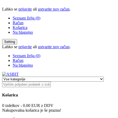
Lahko se
prijavite
ali
ustvarite nov račun
.
Seznam želja (0)
Račun
Košarica
Na blagajno
Setting
Lahko se
prijavite
ali
ustvarite nov račun
.
Seznam želja (0)
Račun
Na blagajno
Košarica
0 izdelkov - 0.00 EUR z DDV
Nakupovalna košarica je še prazna!