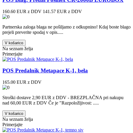
160.60 EUR z DDV
141.57 EUR z DDV
Partnerska zaloga blaga ne pošiljamo z odkupnino! ​Kdaj boste blago
prejeli preverite spodaj v opis.....
V košarico
Na seznam želja
Primerjajte
POS Predalnik Metapace K-1, bela
165.00 EUR z DDV
Stroški dostave 2,90 EUR z DDV - BREZPLAČNA pri nakupu
nad 60,00 EUR z DDV Če je "Razpoložljivost: .....
V košarico
Na seznam želja
Primerjajte