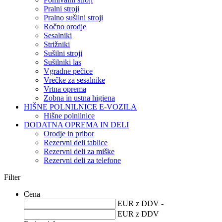
Pralni stroji
Pralno sušilni stroji
Ročno orodje
Sesalniki
Strižniki
Sušilni stroji
Sušilniki las
Vgradne pečice
Vrečke za sesalnike
Vrtna oprema
Zobna in ustna higiena
HIŠNE POLNILNICE E-VOZILA
Hišne polnilnice
DODATNA OPREMA IN DELI
Orodje in pribor
Rezervni deli tablice
Rezervni deli za miške
Rezervni deli za telefone
Filter
Cena
EUR z DDV -
EUR z DDV