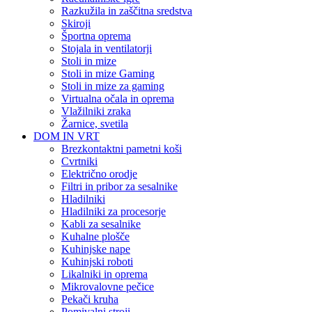
Razkužila in zaščitna sredstva
Skiroji
Športna oprema
Stojala in ventilatorji
Stoli in mize
Stoli in mize Gaming
Stoli in mize za gaming
Virtualna očala in oprema
Vlažilniki zraka
Žarnice, svetila
DOM IN VRT
Brezkontaktni pametni koši
Cvrtniki
Električno orodje
Filtri in pribor za sesalnike
Hladilniki
Hladilniki za procesorje
Kabli za sesalnike
Kuhalne plošče
Kuhinjske nape
Kuhinjski roboti
Likalniki in oprema
Mikrovalovne pečice
Pekači kruha
Pomivalni stroji