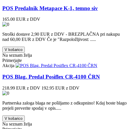
POS Predalnik Metapace K-1, temno siv
165.00 EUR z DDV
Stroški dostave 2,90 EUR z DDV - BREZPLAČNA pri nakupu
nad 60,00 EUR z DDV Če je "Razpoložljivost: .....
V košarico
Na seznam želja
Primerjajte
Akcija
POS Blag. Predal Posiflex CR-4100 ČRN
218.99 EUR z DDV
192.95 EUR z DDV
Partnerska zaloga blaga ne pošiljamo z odkupnino! ​Kdaj boste blago
prejeli preverite spodaj v opis.....
V košarico
Na seznam želja