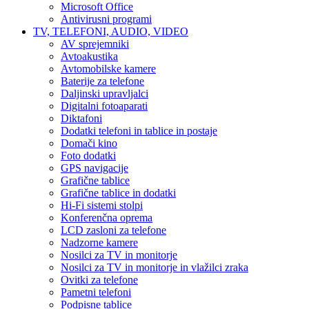
Microsoft Office
Antivirusni programi
TV, TELEFONI, AUDIO, VIDEO
AV sprejemniki
Avtoakustika
Avtomobilske kamere
Baterije za telefone
Daljinski upravljalci
Digitalni fotoaparati
Diktafoni
Dodatki telefoni in tablice in postaje
Domači kino
Foto dodatki
GPS navigacije
Grafične tablice
Grafične tablice in dodatki
Hi-Fi sistemi stolpi
Konferenčna oprema
LCD zasloni za telefone
Nadzorne kamere
Nosilci za TV in monitorje
Nosilci za TV in monitorje in vlažilci zraka
Ovitki za telefone
Pametni telefoni
Podpisne tablice