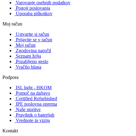
Varovanje osebnih podatkov
Pogoji poslovanja
Uporaba piškotkov
Moj račun
Ustvarite si račun
Prijavite se v račun
Moj račun
Zgodovina naročil
Seznam želja
Pozabljeno geslo
Vračilo blaga
Podpora
ISL light - HKOM
Pomoč na daljavo
Certified Refurbished
IPE poslovna oprema
Naše storitve
Pravilnik o baterijah
Vrednote in vizija
Kontakt