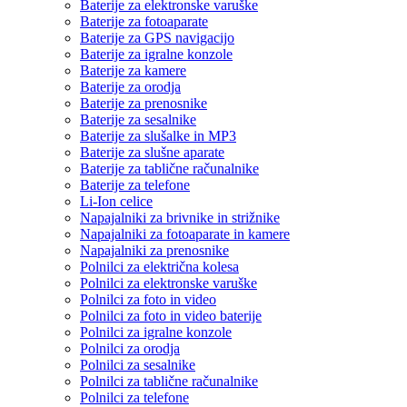
Baterije za elektronske varuške
Baterije za fotoaparate
Baterije za GPS navigacijo
Baterije za igralne konzole
Baterije za kamere
Baterije za orodja
Baterije za prenosnike
Baterije za sesalnike
Baterije za slušalke in MP3
Baterije za slušne aparate
Baterije za tablične računalnike
Baterije za telefone
Li-Ion celice
Napajalniki za brivnike in strižnike
Napajalniki za fotoaparate in kamere
Napajalniki za prenosnike
Polnilci za električna kolesa
Polnilci za elektronske varuške
Polnilci za foto in video
Polnilci za foto in video baterije
Polnilci za igralne konzole
Polnilci za orodja
Polnilci za sesalnike
Polnilci za tablične računalnike
Polnilci za telefone