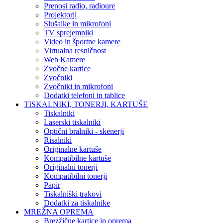
Prenosi radio, radioure
Projektorji
Slušalke in mikrofoni
TV sprejemniki
Video in športne kamere
Virtualna resničnost
Web Kamere
Zvočne kartice
Zvočniki
Zvočniki in mikrofoni
Dodatki telefoni in tablice
TISKALNIKI, TONERJI, KARTUŠE
Tiskalniki
Laserski tiskalniki
Optični bralniki - skenerji
Risalniki
Originalne kartuše
Kompatibilne kartuše
Originalni tonerji
Kompatibilni tonerji
Papir
Tiskalniški trakovi
Dodatki za tiskalnike
MREŽNA OPREMA
Brezžične kartice in oprema