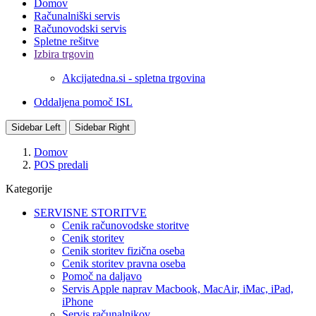
Domov
Računalniški servis
Računovodski servis
Spletne rešitve
Izbira trgovin
Akcijatedna.si - spletna trgovina
Oddaljena pomoč ISL
Sidebar Left
Sidebar Right
Domov
POS predali
Kategorije
SERVISNE STORITVE
Cenik računovodske storitve
Cenik storitev
Cenik storitev fizična oseba
Cenik storitev pravna oseba
Pomoč na daljavo
Servis Apple naprav Macbook, MacAir, iMac, iPad,
iPhone
Servis računalnikov