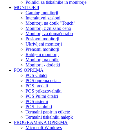
Polnilci za tiskalnike in monitorje
MONITORJI
Gaming monitorji
Interaktivni zasloni
Monitorji na dotik "Touch"
Monitorji z znižano ceno
Monitorji za domačo rabo
Poslovni monitorji
Ukrivljeni monitorji
Prenosni monitorji
Rabljeni monitorji
Monitorji na dotik
Monitorji - dodatki
POS OPREMA
POS Čitalci
POS oprema ostala
POS predali
POS prikazovalniki
POS Pultni čitalci
POS sistemi
POS tiskalniki
Termalni papir in etikete
Termalni tiskalniki nalepk
PROGRAMSKA OPREMA
Microsoft Windows