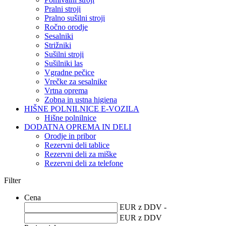
Pralni stroji
Pralno sušilni stroji
Ročno orodje
Sesalniki
Strižniki
Sušilni stroji
Sušilniki las
Vgradne pečice
Vrečke za sesalnike
Vrtna oprema
Zobna in ustna higiena
HIŠNE POLNILNICE E-VOZILA
Hišne polnilnice
DODATNA OPREMA IN DELI
Orodje in pribor
Rezervni deli tablice
Rezervni deli za miške
Rezervni deli za telefone
Filter
Cena
EUR z DDV -
EUR z DDV