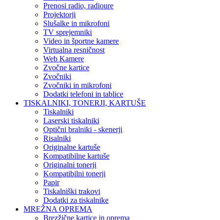
Prenosi radio, radioure
Projektorji
Slušalke in mikrofoni
TV sprejemniki
Video in športne kamere
Virtualna resničnost
Web Kamere
Zvočne kartice
Zvočniki
Zvočniki in mikrofoni
Dodatki telefoni in tablice
TISKALNIKI, TONERJI, KARTUŠE
Tiskalniki
Laserski tiskalniki
Optični bralniki - skenerji
Risalniki
Originalne kartuše
Kompatibilne kartuše
Originalni tonerji
Kompatibilni tonerji
Papir
Tiskalniški trakovi
Dodatki za tiskalnike
MREŽNA OPREMA
Brezžične kartice in oprema