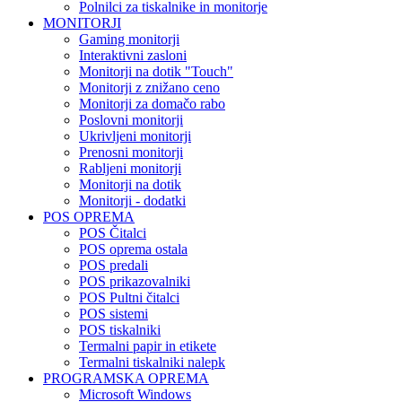
Polnilci za tiskalnike in monitorje
MONITORJI
Gaming monitorji
Interaktivni zasloni
Monitorji na dotik "Touch"
Monitorji z znižano ceno
Monitorji za domačo rabo
Poslovni monitorji
Ukrivljeni monitorji
Prenosni monitorji
Rabljeni monitorji
Monitorji na dotik
Monitorji - dodatki
POS OPREMA
POS Čitalci
POS oprema ostala
POS predali
POS prikazovalniki
POS Pultni čitalci
POS sistemi
POS tiskalniki
Termalni papir in etikete
Termalni tiskalniki nalepk
PROGRAMSKA OPREMA
Microsoft Windows