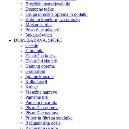
Brezžični usmerjevalniki
Dostopne točke
Druga omrežna oprema in dodatki
Kabli in konektorji za omrežja
Mrežne kartice
Powerline adapterji
Stikala-Switch
DOM, ZABAVA, ŠPORT
Čelade
E-bralniki
Električna kolesa
Električni skuterji
Gaming oprema
Gramofoni
Igralne konzole
Kalkulatorji
Knjige
Masažne naprave
Pametne ure
Pametni dozirniki
Pisarniška oprema
Pisarniške naprave
Pribor in filtri za sesalnike
Računalniška očala
Računalniške igre