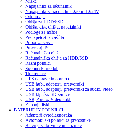
Miške
Napajalniki za računalnik
Napajalniki za računalnik 220 in 12/24V
Odprodaja
Ohišja za HDD/SSD
Ohišja, disk ohišja, napajalniki
Podloge za miške
Prenapetostna zaščita
Pribor za servis
Procesorji PC
Računalniška ohišja
Računalniška ohišja za HDD/SSD
Razni polnilci
Spominski moduli
Tipkovnice
UPS naprave in oprema
USB hubi, adapterji, pretvorniki
USB hubi, adapterji, pretvorniki za audio, video
USB ključki, SD kartice
USB, Audio, Video kabli
Zunanji diski
BATERIJE IN POLNILCI
Adapterji avtodiagnostika
Avtomobilski polnilci za prenosnike
Baterije za brivnike in strižnike