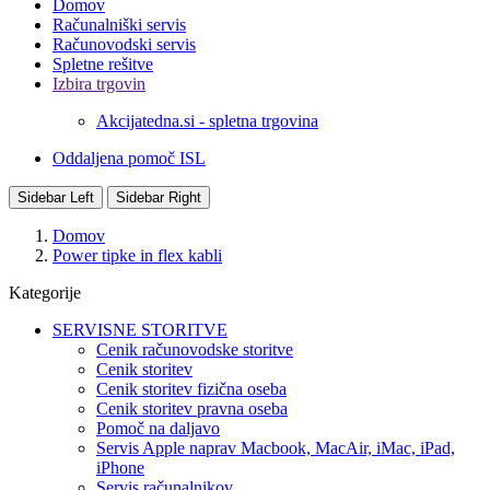
Domov
Računalniški servis
Računovodski servis
Spletne rešitve
Izbira trgovin
Akcijatedna.si - spletna trgovina
Oddaljena pomoč ISL
Sidebar Left
Sidebar Right
Domov
Power tipke in flex kabli
Kategorije
SERVISNE STORITVE
Cenik računovodske storitve
Cenik storitev
Cenik storitev fizična oseba
Cenik storitev pravna oseba
Pomoč na daljavo
Servis Apple naprav Macbook, MacAir, iMac, iPad,
iPhone
Servis računalnikov