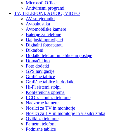
Microsoft Office
Antivirusni programi
TV, TELEFONI, AUDIO, VIDEO
AV sprejemniki
Avtoakustika
Avtomobilske kamere
Baterije za telefone
Daljinski upravljalci
Digitalni fotoaparati
Diktafoni
Dodatki telefoni in tablice in postaje
Domači kino
Foto dodatki
GPS navigacije
Grafične tablice
Grafične tablice in dodatki
Hi-Fi sistemi stolpi
Konferenčna oprema
LCD zasloni za telefone
Nadzorne kamere
Nosilci za TV in monitorje
Nosilci za TV in monitorje in vlažilci zraka
Ovitki za telefone
Pametni telefoni
Podpisne tablice