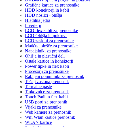
Grafične kartice za prenosnike
HDD konektorji in kabli
HDD nosilci - ohišja
Hladilna jedra
Inverterji
LCD flex kabli za prenosnike
LCD Ohišja in pokrovi
LCD zasloni za prenosnike
Matične plošče za prenosnike
Napajalniki za prenosnike
Ohišja in plastični deli
Ostale kartice in konektorji
Power tipke in flex kabli
Procesorji za prenosnike
Rabljeni pomnilniki za prenosnik
Tečaji zaslona prenosnik
Termalne paste
Tipkovnice za prenosnik
Touch Padi in flex kabli
USB porti za prenosnik
Vijaki za prenosnike
Web kamere za prenosnik
Wifi Wlan kartice prenosnik
WLAN kartice