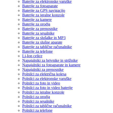
Baterije za elektronske varuške
Baterije za fotoaparate
Baterije za GPS navigacijo
Baterije za igralne konzole
Baterije za kamere
Baterije za orodja
Baterije za prenosnike
Baterije za sesalnike
Baterije za slušalke in MP3
Baterije za slušne aparate
Baterije za tablične računalnike
Baterije za telefone
Li-Ion celice
Napajalniki za brivnike in strižnike
Napajalniki za fotoaparate in kamere
Napajalniki za prenosnike
Polnilci za električna kolesa
Polnilci za elektronske varuške
Polnilci za foto in video
Polnilci za foto in video baterije
Polnilci za igralne konzole
Polnilci za orodja
Polnilci za sesalnike
Polnilci za tablične računalnike
Polnilci za telefone