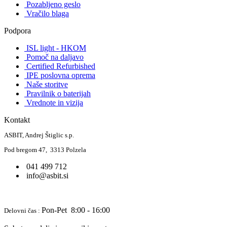
Pozabljeno geslo
Vračilo blaga
Podpora
ISL light - HKOM
Pomoč na daljavo
Certified Refurbished
IPE poslovna oprema
Naše storitve
Pravilnik o baterijah
Vrednote in vizija
Kontakt
ASBIT, Andrej Štiglic s.p.
Pod bregom 47, 3313 Polzela
041 499 712
info@asbit.si
Pon-Pet 8:00 - 16:00
Delovni čas :