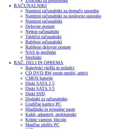
Zvočniki za prenosnike
RAČUNALNIKI
Namizni računalniki za domačo uporabo
Namizni računalniki za poslovno uporabo
Namizni računalniki
Delovne postaje
Nettop računalniki
Tablični računalniki
Rabljeni računalniki
Rabljene delovne postaje
NAS in strežniki
Strežniki
RAČ. DELI IN OPREMA
Baterijski vložki in polnilci
CD DVD RW enote,mediji, arhivi
CMOS baterije
Diski SATA 2,5
Diski SATA 3,5
Diski SSD
Dodatki za računalnike
Grafične kartice PC
Hladilniki in termalne paste
Kabli, adapterji, preklopniki
Kripto varnost, bitcoin
Matične plošče PC