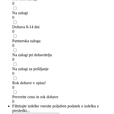
0
Na zalogi
0
Dobava 8-14 dni
0
Partnerska zaloga
0
Na zalogi pri dobavitelju
0
Na zalogi za pošiljanje
0
Rok dobave v opisu!
0
Preverite ceno in rok dobave
0
Filtrirajte izdelke vnesite poljuben podatek o izdelku z
presledki...