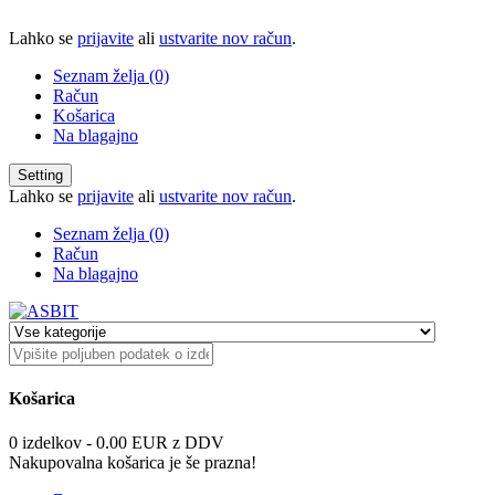
Lahko se
prijavite
ali
ustvarite nov račun
.
Seznam želja (0)
Račun
Košarica
Na blagajno
Setting
Lahko se
prijavite
ali
ustvarite nov račun
.
Seznam želja (0)
Račun
Na blagajno
Košarica
0 izdelkov - 0.00 EUR z DDV
Nakupovalna košarica je še prazna!