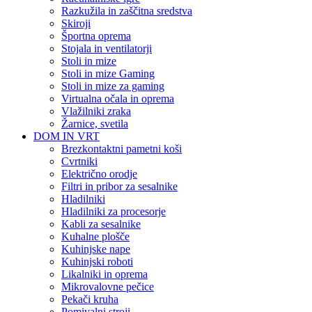
Razkužila in zaščitna sredstva
Skiroji
Športna oprema
Stojala in ventilatorji
Stoli in mize
Stoli in mize Gaming
Stoli in mize za gaming
Virtualna očala in oprema
Vlažilniki zraka
Žarnice, svetila
DOM IN VRT
Brezkontaktni pametni koši
Cvrtniki
Električno orodje
Filtri in pribor za sesalnike
Hladilniki
Hladilniki za procesorje
Kabli za sesalnike
Kuhalne plošče
Kuhinjske nape
Kuhinjski roboti
Likalniki in oprema
Mikrovalovne pečice
Pekači kruha
Pomivalni stroji