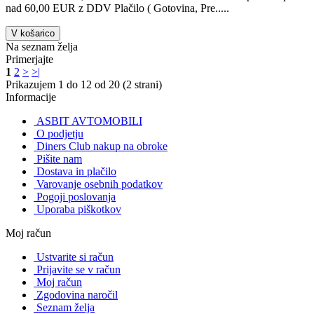
nad 60,00 EUR z DDV Plačilo ( Gotovina, Pre.....
V košarico
Na seznam želja
Primerjajte
1
2
>
>|
Prikazujem 1 do 12 od 20 (2 strani)
Informacije
ASBIT AVTOMOBILI
O podjetju
Diners Club nakup na obroke
Pišite nam
Dostava in plačilo
Varovanje osebnih podatkov
Pogoji poslovanja
Uporaba piškotkov
Moj račun
Ustvarite si račun
Prijavite se v račun
Moj račun
Zgodovina naročil
Seznam želja