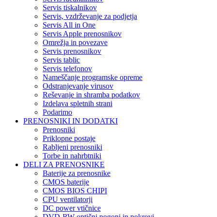
Servis tiskalnikov
Servis, vzdrževanje za podjetja
Servis All in One
Servis Apple prenosnikov
Omrežja in povezave
Servis prenosnikov
Servis tablic
Servis telefonov
Nameščanje programske opreme
Odstranjevanje virusov
Reševanje in shramba podatkov
Izdelava spletnih strani
Podarimo
PRENOSNIKI IN DODATKI
Prenosniki
Priklopne postaje
Rabljeni prenosniki
Torbe in nahrbtniki
DELI ZA PRENOSNIKE
Baterije za prenosnike
CMOS baterije
CMOS BIOS CHIPI
CPU ventilatorji
DC power vtičnice
DVD-RW optični pogoni in pokrovi