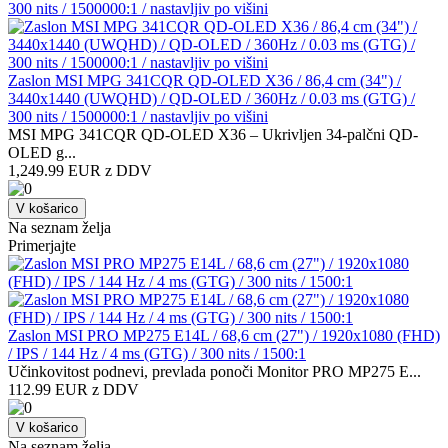
Zaslon MSI MPG 341CQR QD-OLED X36 / 86,4 cm (34") /
3440x1440 (UWQHD) / QD-OLED / 360Hz / 0.03 ms (GTG) /
300 nits / 1500000:1 / nastavljiv po višini
MSI MPG 341CQR QD-OLED X36 – Ukrivljen 34-palčni QD-
OLED g...
1,249.99 EUR z DDV
V košarico
Na seznam želja
Primerjajte
Zaslon MSI PRO MP275 E14L / 68,6 cm (27") / 1920x1080 (FHD)
/ IPS / 144 Hz / 4 ms (GTG) / 300 nits / 1500:1
Učinkovitost podnevi, prevlada ponoči Monitor PRO MP275 E...
112.99 EUR z DDV
V košarico
Na seznam želja