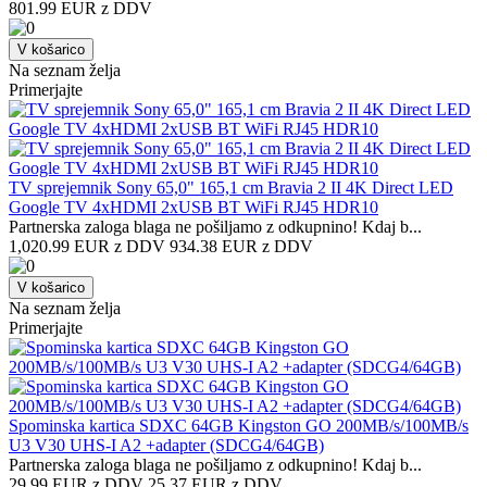
801.99 EUR z DDV
V košarico
Na seznam želja
Primerjajte
TV sprejemnik Sony 65,0" 165,1 cm Bravia 2 II 4K Direct LED
Google TV 4xHDMI 2xUSB BT WiFi RJ45 HDR10
Partnerska zaloga blaga ne pošiljamo z odkupnino! ​Kdaj b...
1,020.99 EUR z DDV
934.38 EUR z DDV
V košarico
Na seznam želja
Primerjajte
Spominska kartica SDXC 64GB Kingston GO 200MB/s/100MB/s
U3 V30 UHS-I A2 +adapter (SDCG4/64GB)
Partnerska zaloga blaga ne pošiljamo z odkupnino! ​Kdaj b...
29.99 EUR z DDV
25.37 EUR z DDV