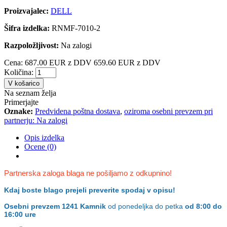
Proizvajalec:
DELL
Šifra izdelka:
RNMF-7010-2
Razpoložljivost:
Na zalogi
Cena:
687.00 EUR z DDV
659.60 EUR z DDV
Količina:
V košarico
Na seznam želja
Primerjajte
Oznake:
Predvidena poštna dostava
,
oziroma osebni prevzem pri
partnerju: Na zalogi
Opis izdelka
Ocene (0)
Partnerska zaloga blaga ne pošiljamo z odkupnino!
Kdaj boste blago prejeli preverite spodaj v opisu!
Osebni prevzem
1241 Kamnik
od ponedeljka do petka
od 8:00 do
16:00 ure