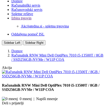
Domov
Računalniški servis
Računovodski servis
Spletne rešitve
Izbira trgovin
Akcijatedna.si - spletna trgovina
Oddaljena pomoč ISL
Sidebar Left
Sidebar Right
Domov
Računalnik RNW Mini Dell OptiPlex 7010 i5-13500T / 8GB
/ SSD256GB-NVMe / W11P COA
Akcija
Računalnik RNW Mini Dell OptiPlex 7010 i5-13500T / 8GB /
SSD256GB-NVMe / W11P COA
0 mnenj
|
Napiši mnenje
Deli s prijatelji