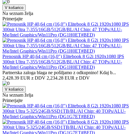
V košarico
Na seznam želja
Primerjajte
Prenosnik HP 40,64 cm (16,0") Elitebook 8 G2i 1920x1080 IPS
300nit Ultra 7-355/16GB/512GB/BL/AI Chip: 47 TOPs/ALU-
Mg/Intel Graphics/Win11Pro (DG1H0ET#BED)
Partnerska zaloga blaga ne pošiljamo z odkupnino! ​Kdaj b...
2,428.39 EUR z DDV
2,234.28 EUR z DDV
V košarico
Na seznam želja
Primerjajte