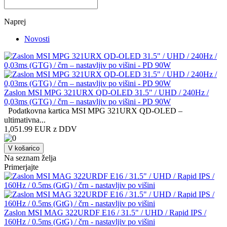
Naprej
Novosti
Zaslon MSI MPG 321URX QD-OLED 31.5" / UHD / 240Hz /
0,03ms (GTG) / črn – nastavljiv po višini - PD 90W
Podatkovna kartica MSI MPG 321URX QD-OLED –
ultimativna...
1,051.99 EUR z DDV
V košarico
Na seznam želja
Primerjajte
Zaslon MSI MAG 322URDF E16 / 31.5" / UHD / Rapid IPS /
160Hz / 0.5ms (GtG) / črn - nastavljiv po višini