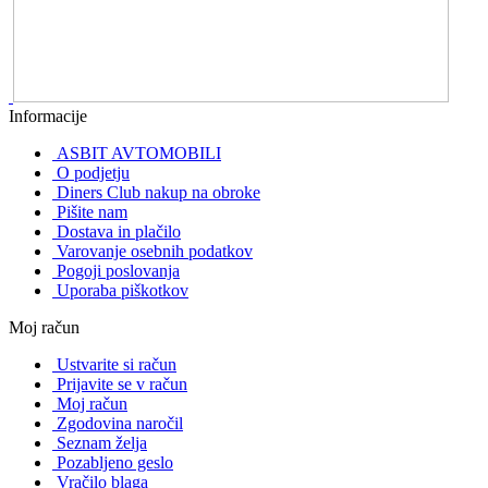
Informacije
ASBIT AVTOMOBILI
O podjetju
Diners Club nakup na obroke
Pišite nam
Dostava in plačilo
Varovanje osebnih podatkov
Pogoji poslovanja
Uporaba piškotkov
Moj račun
Ustvarite si račun
Prijavite se v račun
Moj račun
Zgodovina naročil
Seznam želja
Pozabljeno geslo
Vračilo blaga