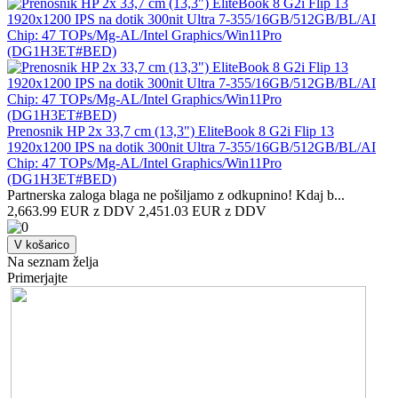
Prenosnik HP 2x 33,7 cm (13,3") EliteBook 8 G2i Flip 13
1920x1200 IPS na dotik 300nit Ultra 7-355/16GB/512GB/BL/AI
Chip: 47 TOPs/Mg-AL/Intel Graphics/Win11Pro
(DG1H3ET#BED)
Partnerska zaloga blaga ne pošiljamo z odkupnino! ​Kdaj b...
2,663.99 EUR z DDV
2,451.03 EUR z DDV
V košarico
Na seznam želja
Primerjajte