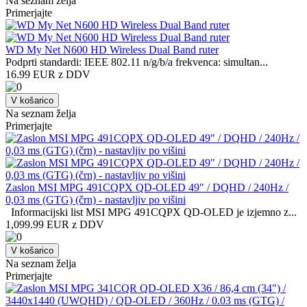
Na seznam želja
Primerjajte
WD My Net N600 HD Wireless Dual Band ruter
Podprti standardi: IEEE 802.11 n/g/b/a frekvenca: simultan...
16.99 EUR z DDV
V košarico
Na seznam želja
Primerjajte
Zaslon MSI MPG 491CQPX QD-OLED 49" / DQHD / 240Hz /
0,03 ms (GTG) (črn) - nastavljiv po višini
Informacijski list MSI MPG 491CQPX QD-OLED je izjemno z...
1,099.99 EUR z DDV
V košarico
Na seznam želja
Primerjajte