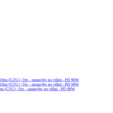
GTG) / črn – nastavljiv po višini - PD 90W