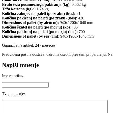
Bruto teža posameznega pakiranja (kg):
0.562 kg
Teža kartona (kg):
11.74 kg
Količina zabojev na paleti (po zraku) (kos):
21
Količina pakiranj na paleti (po zraku) (kos):
420
Dimensions of pallet (by air)(cm):
940x1200x1040 mm
Količina škatel na paleti (po morju) (kos):
35
Količina pakiranj na paleti (po morju) (kos):
700
Dimensions of pallet (by sea)(cm):
940x1900x1040 mm
Garancija na artikel: 24 / mesecev
Predvidena poštna dostava, oziroma osebni prevzem pri partnerju: Na
Napiši mnenje
Ime za prikaz:
Tvoje mnenje: