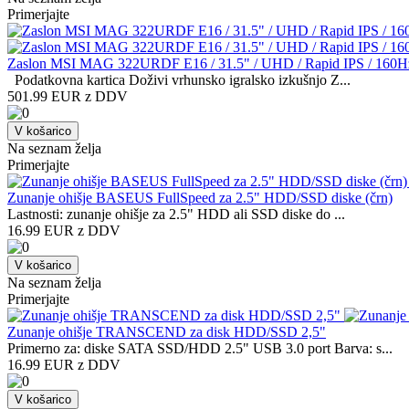
Primerjajte
Zaslon MSI MAG 322URDF E16 / 31.5" / UHD / Rapid IPS / 160Hz / 0
Podatkovna kartica Doživi vrhunsko igralsko izkušnjo Z...
501.99 EUR z DDV
V košarico
Na seznam želja
Primerjajte
Zunanje ohišje BASEUS FullSpeed za 2.5" HDD/SSD diske (črn)
Lastnosti: zunanje ohišje za 2.5" HDD ali SSD diske do ...
16.99 EUR z DDV
V košarico
Na seznam želja
Primerjajte
Zunanje ohišje TRANSCEND za disk HDD/SSD 2,5"
Primerno za: diske SATA SSD/HDD 2.5" USB 3.0 port Barva: s...
16.99 EUR z DDV
V košarico