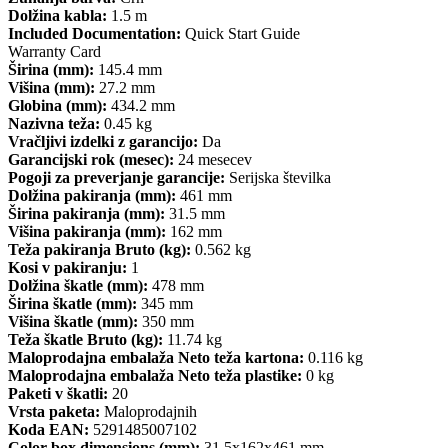
Dolžina kabla:
1.5 m
Included Documentation:
Quick Start Guide
Warranty Card
Širina (mm):
145.4 mm
Višina (mm):
27.2 mm
Globina (mm):
434.2 mm
Nazivna teža:
0.45 kg
Vračljivi izdelki z garancijo:
Da
Garancijski rok (mesec):
24 mesecev
Pogoji za preverjanje garancije:
Serijska številka
Dolžina pakiranja (mm):
461 mm
Širina pakiranja (mm):
31.5 mm
Višina pakiranja (mm):
162 mm
Teža pakiranja Bruto (kg):
0.562 kg
Kosi v pakiranju:
1
Dolžina škatle (mm):
478 mm
Širina škatle (mm):
345 mm
Višina škatle (mm):
350 mm
Teža škatle Bruto (kg):
11.74 kg
Maloprodajna embalaža Neto teža kartona:
0.116 kg
Maloprodajna embalaža Neto teža plastike:
0 kg
Paketi v škatli:
20
Vrsta paketa:
Maloprodajnih
Koda EAN:
5291485007102
Color box dimensions (mm):
31.5x162x461 mm