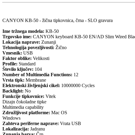
CANYON KB-50 - žična tipkovnica, črna - SLO gravura
Ime tržnega modela:
KB-50
Trgovsko ime:
CANYON keyboard KB-50 EN/AD Slim Wired Bla
Lokacija naprave:
Zunanji
Tehnologija povezljivosti:
Žično
Vmesnik:
USB
Faktor oblike:
Velikosti
Profile:
Standard
Število ključev:
104
Number of Multimedia Functions:
12
Vrsta tipk:
Membrane
Elektronski življenjski cikel:
10000000 Cycles
Backlight:
No
Funkcije tipkovnice:
Vitek
Dizajn čokoladne tipke
Multimedia capability
Združljivost platforme:
Mac OS
Windows
Zahteva periferne naprave:
Vrata USB
Lokalizacija:
Jadranu
Zunanja barva:
Črn