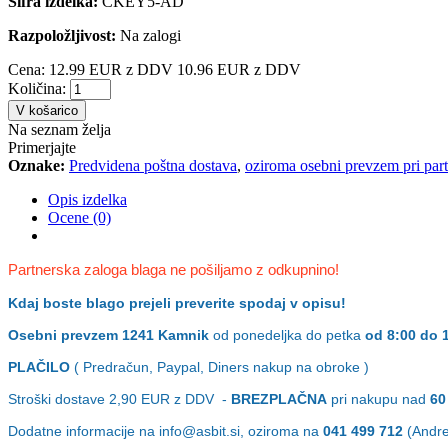
Šifra izdelka:
CKEY5-AD
Razpoložljivost:
Na zalogi
Cena:
12.99 EUR z DDV
10.96 EUR z DDV
Količina:
V košarico
Na seznam želja
Primerjajte
Oznake:
Predvidena poštna dostava
,
oziroma osebni prevzem pri part
Opis izdelka
Ocene (0)
Partnerska zaloga blaga ne pošiljamo z odkupnino!
Kdaj boste blago prejeli preverite spodaj v opisu!
Osebni prevzem
1241 Kamnik
od ponedeljka do petka
od 8:00 do 
PLAČILO
( Predračun, Paypal, Diners nakup na obroke )
Stroški dostave 2,90
EUR z DDV -
BREZPLAČNA
pri nakupu nad
60
Dodatne informacije na info@asbit.si, oziroma na
041 499 712
(Andrej