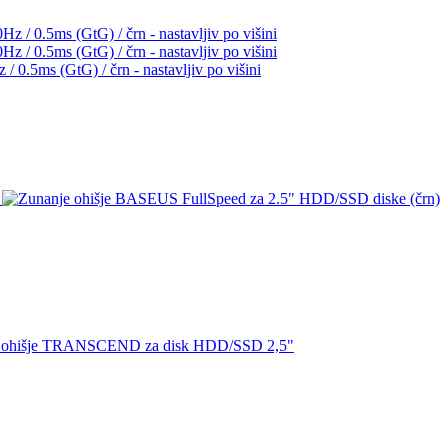
.5ms (GtG) / črn - nastavljiv po višini