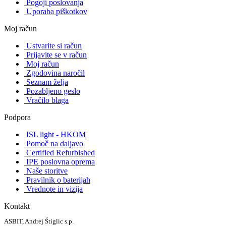
Pogoji poslovanja
Uporaba piškotkov
Moj račun
Ustvarite si račun
Prijavite se v račun
Moj račun
Zgodovina naročil
Seznam želja
Pozabljeno geslo
Vračilo blaga
Podpora
ISL light - HKOM
Pomoč na daljavo
Certified Refurbished
IPE poslovna oprema
Naše storitve
Pravilnik o baterijah
Vrednote in vizija
Kontakt
ASBIT, Andrej Štiglic s.p.