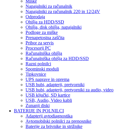
Miške
Napajalniki za računalnik
Napajalniki za računalnik 220 in 12/24V
Odprodaja
Ohišja za HDD/SSD
Ohišja, disk ohišja, napajalniki
Podloge za miške
Prenapetostna zaščita
Pribor za servis
Procesorji PC
Računalniška ohišja
Računalniška ohišja za HDD/SSD
Razni polnilci
Spominski moduli
Tipkovnice
UPS naprave in oprema
USB hubi, adapterji, pretvorniki
USB hubi, adapterji, pretvorniki za audio, video
USB ključki, SD kartice
USB, Audio, Video kabli
Zunanji diski
BATERIJE IN POLNILCI
Adapterji avtodiagnostika
Avtomobilski polnilci za prenosnike
Baterije za brivnike in strižnike