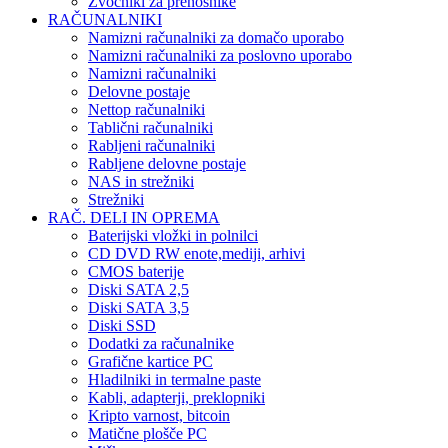
Zvočniki za prenosnike
RAČUNALNIKI
Namizni računalniki za domačo uporabo
Namizni računalniki za poslovno uporabo
Namizni računalniki
Delovne postaje
Nettop računalniki
Tablični računalniki
Rabljeni računalniki
Rabljene delovne postaje
NAS in strežniki
Strežniki
RAČ. DELI IN OPREMA
Baterijski vložki in polnilci
CD DVD RW enote,mediji, arhivi
CMOS baterije
Diski SATA 2,5
Diski SATA 3,5
Diski SSD
Dodatki za računalnike
Grafične kartice PC
Hladilniki in termalne paste
Kabli, adapterji, preklopniki
Kripto varnost, bitcoin
Matične plošče PC