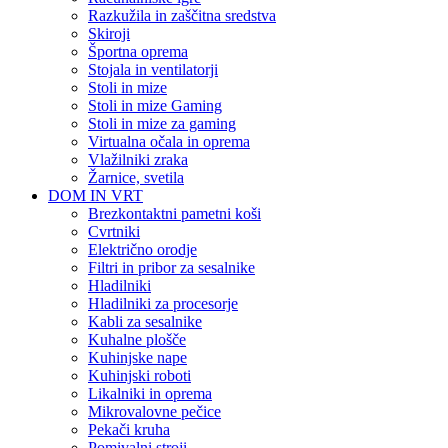
Razkužila in zaščitna sredstva
Skiroji
Športna oprema
Stojala in ventilatorji
Stoli in mize
Stoli in mize Gaming
Stoli in mize za gaming
Virtualna očala in oprema
Vlažilniki zraka
Žarnice, svetila
DOM IN VRT
Brezkontaktni pametni koši
Cvrtniki
Električno orodje
Filtri in pribor za sesalnike
Hladilniki
Hladilniki za procesorje
Kabli za sesalnike
Kuhalne plošče
Kuhinjske nape
Kuhinjski roboti
Likalniki in oprema
Mikrovalovne pečice
Pekači kruha
Pomivalni stroji