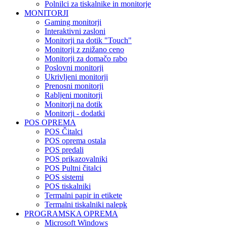
Polnilci za tiskalnike in monitorje
MONITORJI
Gaming monitorji
Interaktivni zasloni
Monitorji na dotik "Touch"
Monitorji z znižano ceno
Monitorji za domačo rabo
Poslovni monitorji
Ukrivljeni monitorji
Prenosni monitorji
Rabljeni monitorji
Monitorji na dotik
Monitorji - dodatki
POS OPREMA
POS Čitalci
POS oprema ostala
POS predali
POS prikazovalniki
POS Pultni čitalci
POS sistemi
POS tiskalniki
Termalni papir in etikete
Termalni tiskalniki nalepk
PROGRAMSKA OPREMA
Microsoft Windows