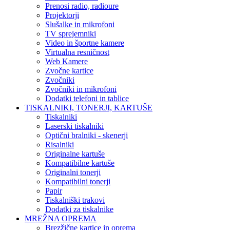
Prenosi radio, radioure
Projektorji
Slušalke in mikrofoni
TV sprejemniki
Video in športne kamere
Virtualna resničnost
Web Kamere
Zvočne kartice
Zvočniki
Zvočniki in mikrofoni
Dodatki telefoni in tablice
TISKALNIKI, TONERJI, KARTUŠE
Tiskalniki
Laserski tiskalniki
Optični bralniki - skenerji
Risalniki
Originalne kartuše
Kompatibilne kartuše
Originalni tonerji
Kompatibilni tonerji
Papir
Tiskalniški trakovi
Dodatki za tiskalnike
MREŽNA OPREMA
Brezžične kartice in oprema