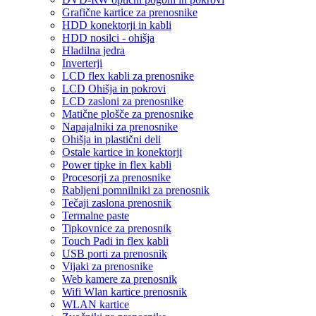
Grafične kartice za prenosnike
HDD konektorji in kabli
HDD nosilci - ohišja
Hladilna jedra
Inverterji
LCD flex kabli za prenosnike
LCD Ohišja in pokrovi
LCD zasloni za prenosnike
Matične plošče za prenosnike
Napajalniki za prenosnike
Ohišja in plastični deli
Ostale kartice in konektorji
Power tipke in flex kabli
Procesorji za prenosnike
Rabljeni pomnilniki za prenosnik
Tečaji zaslona prenosnik
Termalne paste
Tipkovnice za prenosnik
Touch Padi in flex kabli
USB porti za prenosnik
Vijaki za prenosnike
Web kamere za prenosnik
Wifi Wlan kartice prenosnik
WLAN kartice