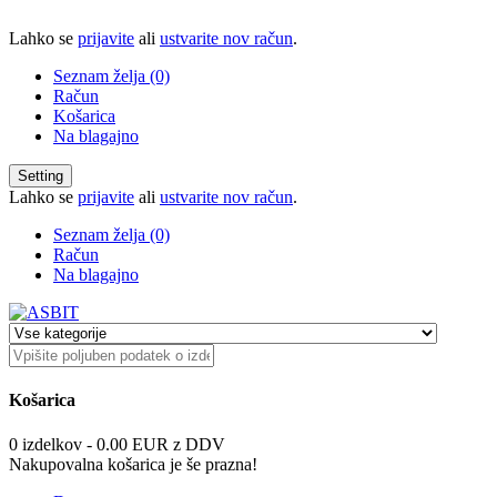
Lahko se
prijavite
ali
ustvarite nov račun
.
Seznam želja (0)
Račun
Košarica
Na blagajno
Setting
Lahko se
prijavite
ali
ustvarite nov račun
.
Seznam želja (0)
Račun
Na blagajno
Košarica
0 izdelkov - 0.00 EUR z DDV
Nakupovalna košarica je še prazna!