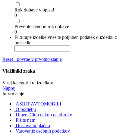
Rok dobave v opisu!
0
Preverite ceno in rok dobave
0
Filtrirajte izdelke vnesite poljuben podatek o izdelku z
presledki...
Reset - povrne v prvotno stanje
Vlažilniki zraka
V tej kategoriji ni izdelkov.
Naprej
Informacije
ASBIT AVTOMOBILI
O podjetju
Diners Club nakup na obroke
Pišite nam
Dostava in plačilo
Varovanje osebnih podatkov