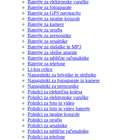
Baterije za elektronske varuške
Baterije za fotoaparate
Baterije za GPS navigacijo
Baterije za igralne konzole
Baterije za kamere
Baterije za orodja
Baterije za prenosnike
Baterije za sesalnike
Baterije za slušalke in MP3
Baterije za slušne aparate
Baterije za tablične računalnike
Baterije za telefone
Li-Ion celice
Napajalniki za brivnike in strižnike
Napajalniki za fotoaparate in kamere
Napajalniki za prenosnike
Polnilci za električna kolesa
Polnilci za elektronske varuške
Polnilci za foto in video
Polnilci za foto in video baterije
Polnilci za igralne konzole
Polnilci za orodja
Polnilci za sesalnike
Polnilci za tablične računalnike
Polnilci za telefone