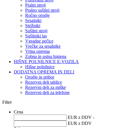
Pralni stroji
Pralno sušilni stroji
Ročno orodje
Sesalniki
Strižniki
Sušilni stroji
Sušilniki las
Vgradne pečice
Vrečke za sesalnike
Vrtna oprema
Zobna in ustna higiena
HIŠNE POLNILNICE E-VOZILA
Hišne polnilnice
DODATNA OPREMA IN DELI
Orodje in pribor
Rezervni deli tablice
Rezervni deli za miške
Rezervni deli za telefone
Filter
Cena
EUR z DDV -
EUR z DDV