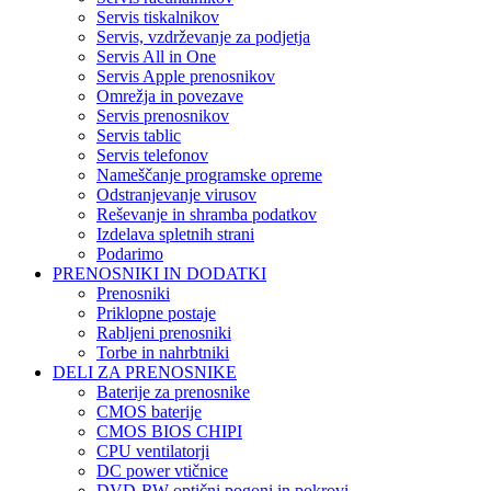
Servis tiskalnikov
Servis, vzdrževanje za podjetja
Servis All in One
Servis Apple prenosnikov
Omrežja in povezave
Servis prenosnikov
Servis tablic
Servis telefonov
Nameščanje programske opreme
Odstranjevanje virusov
Reševanje in shramba podatkov
Izdelava spletnih strani
Podarimo
PRENOSNIKI IN DODATKI
Prenosniki
Priklopne postaje
Rabljeni prenosniki
Torbe in nahrbtniki
DELI ZA PRENOSNIKE
Baterije za prenosnike
CMOS baterije
CMOS BIOS CHIPI
CPU ventilatorji
DC power vtičnice
DVD-RW optični pogoni in pokrovi