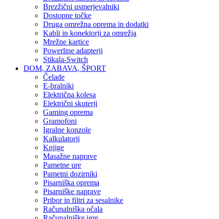
Brezžični usmerjevalniki
Dostopne točke
Druga omrežna oprema in dodatki
Kabli in konektorji za omrežja
Mrežne kartice
Powerline adapterji
Stikala-Switch
DOM, ZABAVA, ŠPORT
Čelade
E-bralniki
Električna kolesa
Električni skuterji
Gaming oprema
Gramofoni
Igralne konzole
Kalkulatorji
Knjige
Masažne naprave
Pametne ure
Pametni dozirniki
Pisarniška oprema
Pisarniške naprave
Pribor in filtri za sesalnike
Računalniška očala
Računalniške igre