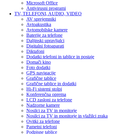
Microsoft Office
Antivirusni programi
TV, TELEFONI, AUDIO, VIDEO
AV sprejemniki
Avtoakustika
Avtomobilske kamere
Baterije za telefone
Daljinski upravljalci
Digitalni fotoaparati
Diktafoni
Dodatki telefoni in tablice in postaje
Domači kino
Foto dodatki
GPS navigacije
Grafične tablice
Grafične tablice in dodatki
Hi-Fi sistemi stolpi
Konferenčna oprema
LCD zasloni za telefone
Nadzorne kamere
Nosilci za TV in monitorje
Nosilci za TV in monitorje in vlažilci zraka
Ovitki za telefone
Pametni telefoni
Podpisne tablice