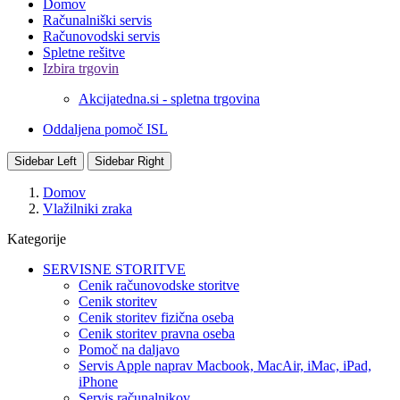
Domov
Računalniški servis
Računovodski servis
Spletne rešitve
Izbira trgovin
Akcijatedna.si - spletna trgovina
Oddaljena pomoč ISL
Sidebar Left
Sidebar Right
Domov
Vlažilniki zraka
Kategorije
SERVISNE STORITVE
Cenik računovodske storitve
Cenik storitev
Cenik storitev fizična oseba
Cenik storitev pravna oseba
Pomoč na daljavo
Servis Apple naprav Macbook, MacAir, iMac, iPad,
iPhone
Servis računalnikov