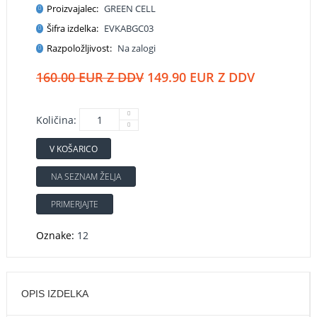
Proizvajalec:
GREEN CELL
Šifra izdelka:
EVKABGC03
Razpoložljivost:
Na zalogi
160.00 EUR Z DDV
149.90 EUR Z DDV
Količina:
V KOŠARICO
NA SEZNAM ŽELJA
PRIMERJAJTE
Oznake:
12
OPIS IZDELKA