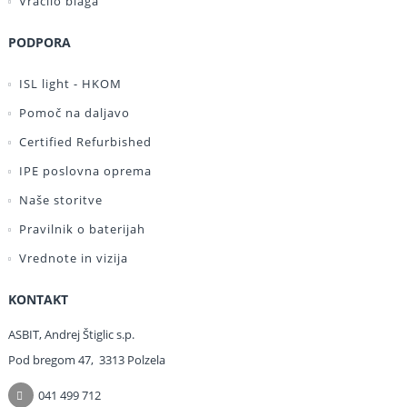
Vračilo blaga
PODPORA
ISL light - HKOM
Pomoč na daljavo
Certified Refurbished
IPE poslovna oprema
Naše storitve
Pravilnik o baterijah
Vrednote in vizija
KONTAKT
ASBIT, Andrej Štiglic s.p.
Pod bregom 47, 3313 Polzela
041 499 712