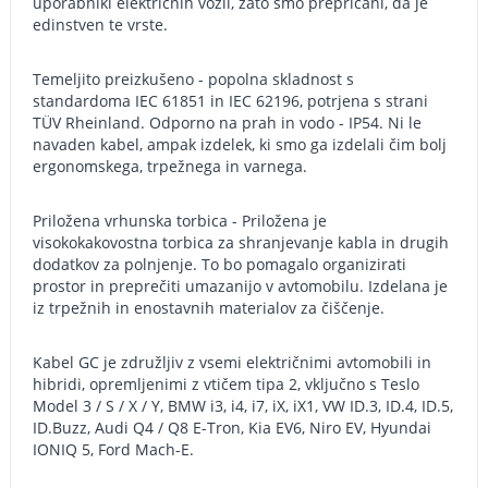
uporabniki električnih vozil, zato smo prepričani, da je
edinstven te vrste.
Temeljito preizkušeno - popolna skladnost s
standardoma IEC 61851 in IEC 62196, potrjena s strani
TÜV Rheinland. Odporno na prah in vodo - IP54. Ni le
navaden kabel, ampak izdelek, ki smo ga izdelali čim bolj
ergonomskega, trpežnega in varnega.
Priložena vrhunska torbica - Priložena je
visokokakovostna torbica za shranjevanje kabla in drugih
dodatkov za polnjenje. To bo pomagalo organizirati
prostor in preprečiti umazanijo v avtomobilu. Izdelana je
iz trpežnih in enostavnih materialov za čiščenje.
Kabel GC je združljiv z vsemi električnimi avtomobili in
hibridi, opremljenimi z vtičem tipa 2, vključno s Teslo
Model 3 / S / X / Y, BMW i3, i4, i7, iX, iX1, VW ID.3, ID.4, ID.5,
ID.Buzz, Audi Q4 / Q8 E-Tron, Kia EV6, Niro EV, Hyundai
IONIQ 5, Ford Mach-E.