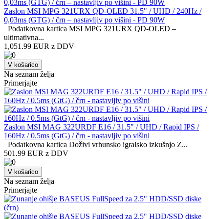
Zaslon MSI MPG 321URX QD-OLED 31.5" / UHD / 240Hz /
0,03ms (GTG) / črn – nastavljiv po višini - PD 90W
Podatkovna kartica MSI MPG 321URX QD-OLED –
ultimativna...
1,051.99 EUR z DDV
V košarico
Na seznam želja
Primerjajte
Zaslon MSI MAG 322URDF E16 / 31.5" / UHD / Rapid IPS /
160Hz / 0.5ms (GtG) / črn - nastavljiv po višini
Podatkovna kartica Doživi vrhunsko igralsko izkušnjo Z...
501.99 EUR z DDV
V košarico
Na seznam želja
Primerjajte