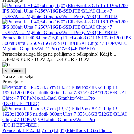
Primerjajte
Prenosnik HP 40,64 cm (16,0") EliteBook 8 G1i 16 1920x1200 IPS
300nit Ultra 7-256V/16GB/SSD1TB/BL/AI Chip: 47 TOPs/ALU-
Mg/Intel Graphics/Win11Pro (CV0Q4ET#BED)
Partnerska zaloga blaga ne pošiljamo z odkupnino! ​Kdaj b...
2,403.99 EUR z DDV
2,211.83 EUR z DDV
V košarico
Na seznam želja
Primerjajte
Prenosnik HP 2x 33,7 cm (13,3") EliteBook 8 G2i Flip 13