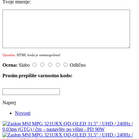
Tvoje mnenje:
Opomba:
HTML koda je onemogočena!
Ocena:
Slabo
Odlično
Prosim prepišite varnostno kodo:
Naprej
Novosti