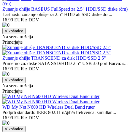
Zunanje ohišje BASEUS FullSpeed za 2.5" HDD/SSD diske (črn)
Lastnosti: zunanje ohišje za 2.5" HDD ali SSD diske do ...
16.99 EUR z DDV
V košarico
Na seznam želja
Primerjajte
Zunanje ohišje TRANSCEND za disk HDD/SSD 2,5"
Primerno za: diske SATA SSD/HDD 2.5" USB 3.0 port Barva: s...
16.99 EUR z DDV
V košarico
Na seznam želja
Primerjajte
WD My Net N600 HD Wireless Dual Band ruter
Podprti standardi: IEEE 802.11 n/g/b/a frekvenca: simultan...
16.99 EUR z DDV
V košarico