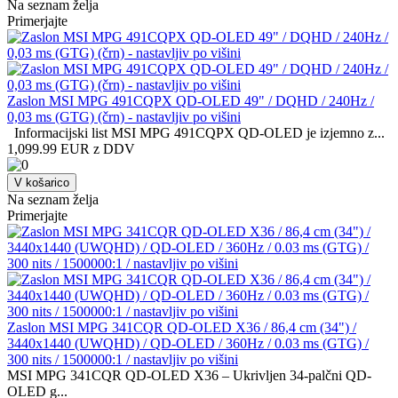
Na seznam želja
Primerjajte
Zaslon MSI MPG 491CQPX QD-OLED 49" / DQHD / 240Hz /
0,03 ms (GTG) (črn) - nastavljiv po višini
Informacijski list MSI MPG 491CQPX QD-OLED je izjemno z...
1,099.99 EUR z DDV
V košarico
Na seznam želja
Primerjajte
Zaslon MSI MPG 341CQR QD-OLED X36 / 86,4 cm (34") /
3440x1440 (UWQHD) / QD-OLED / 360Hz / 0.03 ms (GTG) /
300 nits / 1500000:1 / nastavljiv po višini
MSI MPG 341CQR QD-OLED X36 – Ukrivljen 34-palčni QD-
OLED g...