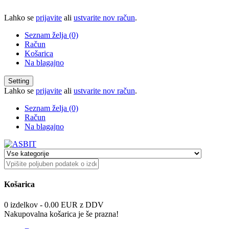
Lahko se
prijavite
ali
ustvarite nov račun
.
Seznam želja (0)
Račun
Košarica
Na blagajno
Setting
Lahko se
prijavite
ali
ustvarite nov račun
.
Seznam želja (0)
Račun
Na blagajno
Košarica
0 izdelkov - 0.00 EUR z DDV
Nakupovalna košarica je še prazna!