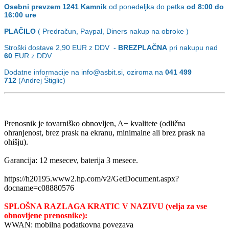
Osebni prevzem
1241 Kamnik
od ponedeljka do petka
od 8:00 do
16:00 ure
PLAČILO
( Predračun, Paypal, Diners nakup na obroke )
Stroški dostave 2,90
EUR z DDV -
BREZPLAČNA
pri nakupu nad
60
EUR z DDV
Dodatne informacije na info@asbit.si, oziroma na
041 499
712
(Andrej Štiglic)
Prenosnik je tovarniško obnovljen, A+ kvalitete (odlična
ohranjenost, brez prask na ekranu, minimalne ali brez prask na
ohišju).
Garancija: 12 mesecev, baterija 3 mesece.
https://h20195.www2.hp.com/v2/GetDocument.aspx?
docname=c08880576
SPLOŠNA RAZLAGA KRATIC V NAZIVU (velja za vse
obnovljene prenosnike):
WWAN: mobilna podatkovna povezava