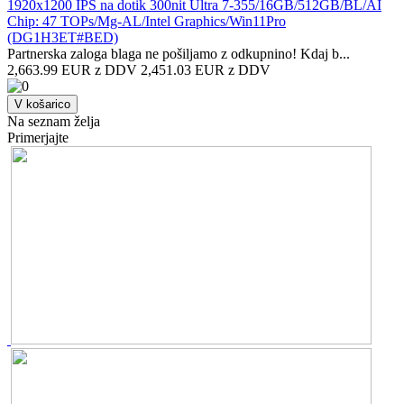
1920x1200 IPS na dotik 300nit Ultra 7-355/16GB/512GB/BL/AI
Chip: 47 TOPs/Mg-AL/Intel Graphics/Win11Pro
(DG1H3ET#BED)
Partnerska zaloga blaga ne pošiljamo z odkupnino! ​Kdaj b...
2,663.99 EUR z DDV
2,451.03 EUR z DDV
V košarico
Na seznam želja
Primerjajte