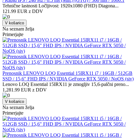
/ Rapid IPS / 240 Hz / 0.5 ms (Min.) (GTG) / 300 nits / 1000:1
Tehnične lastnosti Ločljivost: 1920x1080 (FHD) Diagona...
121.99 EUR z DDV
V košarico
Na seznam želja
Primerjajte
Prenosnik LENOVO LOQ Essential 15IRX11 i7 / 16GB / 512GB
SSD / 15,6" FHD IPS / NVIDIA GeForce RTX 5050 / NoOS (siv)
Lenovo LOQ Essential 15IRX11 je zmogljiv 15,6-palčni preno...
1,281.99 EUR z DDV
V košarico
Na seznam želja
Primerjajte