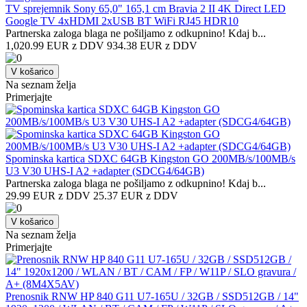
TV sprejemnik Sony 65,0" 165,1 cm Bravia 2 II 4K Direct LED
Google TV 4xHDMI 2xUSB BT WiFi RJ45 HDR10
Partnerska zaloga blaga ne pošiljamo z odkupnino! ​Kdaj b...
1,020.99 EUR z DDV
934.38 EUR z DDV
V košarico
Na seznam želja
Primerjajte
Spominska kartica SDXC 64GB Kingston GO 200MB/s/100MB/s
U3 V30 UHS-I A2 +adapter (SDCG4/64GB)
Partnerska zaloga blaga ne pošiljamo z odkupnino! ​Kdaj b...
29.99 EUR z DDV
25.37 EUR z DDV
V košarico
Na seznam želja
Primerjajte
Prenosnik RNW HP 840 G11 U7-165U / 32GB / SSD512GB / 14"