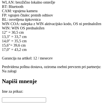
WLAN: brezžično lokalno omrežje
BT: Bluetooth
CAM: vgrajena kamera
FP: vgrajen čitalec prstnih odtisov
BL: osvetljena tipkovnica
WIN COA: nalepka z WIN aktivacijsko kodo, OS ni prednaložen
WIN: WIN OS prednaložen
12" = 30,5 cm
13,3" = 33,7 cm
14,0" = 35,5 cm
15,6"= 39,6 cm
17,0" = 43,2 cm
Garancija na artikel: 12 / mesecev
Predvidena poštna dostava, oziroma osebni prevzem pri partnerju:
Na zalogi
Napiši mnenje
Ime za prikaz: