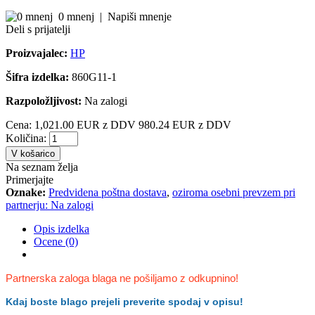
0 mnenj
|
Napiši mnenje
Deli s prijatelji
Proizvajalec:
HP
Šifra izdelka:
860G11-1
Razpoložljivost:
Na zalogi
Cena:
1,021.00 EUR z DDV
980.24 EUR z DDV
Količina:
V košarico
Na seznam želja
Primerjajte
Oznake:
Predvidena poštna dostava
,
oziroma osebni prevzem pri
partnerju: Na zalogi
Opis izdelka
Ocene (0)
Partnerska zaloga blaga ne pošiljamo z odkupnino!
Kdaj boste blago prejeli preverite spodaj v opisu!