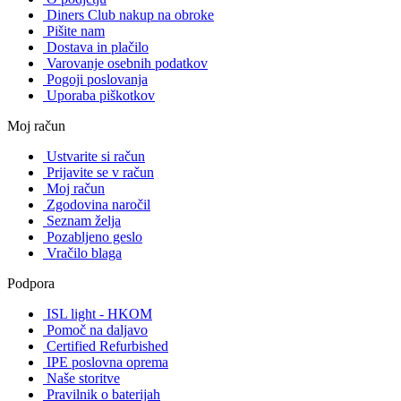
Diners Club nakup na obroke
Pišite nam
Dostava in plačilo
Varovanje osebnih podatkov
Pogoji poslovanja
Uporaba piškotkov
Moj račun
Ustvarite si račun
Prijavite se v račun
Moj račun
Zgodovina naročil
Seznam želja
Pozabljeno geslo
Vračilo blaga
Podpora
ISL light - HKOM
Pomoč na daljavo
Certified Refurbished
IPE poslovna oprema
Naše storitve
Pravilnik o baterijah