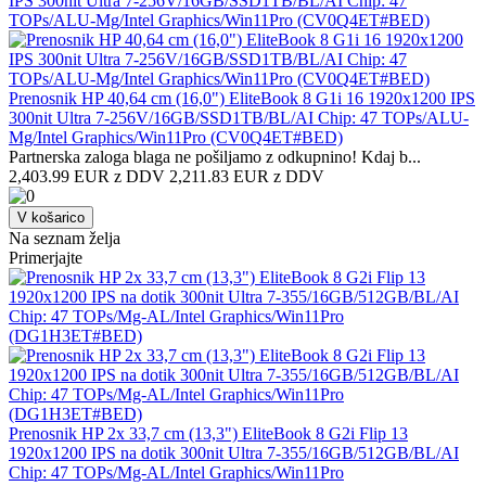
Prenosnik HP 40,64 cm (16,0") EliteBook 8 G1i 16 1920x1200 IPS
300nit Ultra 7-256V/16GB/SSD1TB/BL/AI Chip: 47 TOPs/ALU-
Mg/Intel Graphics/Win11Pro (CV0Q4ET#BED)
Partnerska zaloga blaga ne pošiljamo z odkupnino! ​Kdaj b...
2,403.99 EUR z DDV
2,211.83 EUR z DDV
V košarico
Na seznam želja
Primerjajte
Prenosnik HP 2x 33,7 cm (13,3") EliteBook 8 G2i Flip 13
1920x1200 IPS na dotik 300nit Ultra 7-355/16GB/512GB/BL/AI
Chip: 47 TOPs/Mg-AL/Intel Graphics/Win11Pro