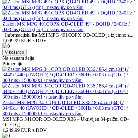
Zaslon MSI MPG 491CQPX QD-OLED 49" / DQHD / 240Hz /
0,03 ms (GTG) (črn) - nastavljiv po višini
Informacijski list MSI MPG 491CQPX QD-OLED je izjemno z...
1,099.99 EUR z DDV
V košarico
Na seznam želja
Primerjajte
Zaslon MSI MPG 341CQR QD-OLED X36 / 86,4 cm (34") /
3440x1440 (UWQHD) / QD-OLED / 360Hz / 0.03 ms (GTG) /
300 nits / 1500000:1 / nastavljiv po višini
MSI MPG 341CQR QD-OLED X36 – Ukrivljen 34-palčni QD-
OLED g...
1,249.99 EUR z DDV