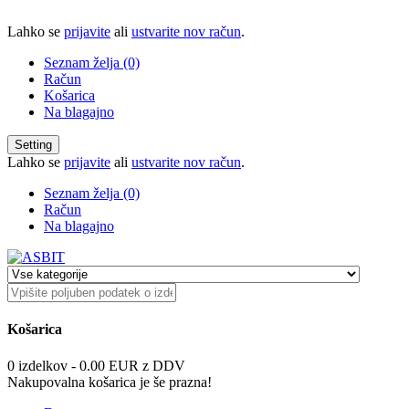
Lahko se
prijavite
ali
ustvarite nov račun
.
Seznam želja (0)
Račun
Košarica
Na blagajno
Setting
Lahko se
prijavite
ali
ustvarite nov račun
.
Seznam želja (0)
Račun
Na blagajno
Košarica
0 izdelkov - 0.00 EUR z DDV
Nakupovalna košarica je še prazna!