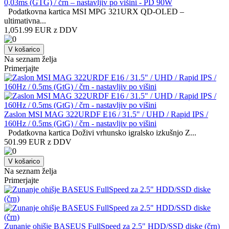
0,03ms (GTG) / črn – nastavljiv po višini - PD 90W
Podatkovna kartica MSI MPG 321URX QD-OLED –
ultimativna...
1,051.99 EUR z DDV
V košarico
Na seznam želja
Primerjajte
Zaslon MSI MAG 322URDF E16 / 31.5" / UHD / Rapid IPS /
160Hz / 0.5ms (GtG) / črn - nastavljiv po višini
Podatkovna kartica Doživi vrhunsko igralsko izkušnjo Z...
501.99 EUR z DDV
V košarico
Na seznam želja
Primerjajte
Zunanje ohišje BASEUS FullSpeed za 2.5" HDD/SSD diske (črn)