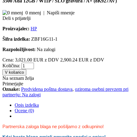
3500 Ada 12GB / W11P / SLO gravura / A+ (8K927AV)
0 mnenj
|
Napiši mnenje
Deli s prijatelji
Proizvajalec:
HP
Šifra izdelka:
ZBF16G11-1
Razpoložljivost:
Na zalogi
Cena:
3,021.00 EUR z DDV
2,900.24 EUR z DDV
Količina:
V košarico
Na seznam želja
Primerjajte
Oznake:
Predvidena poštna dostava
,
oziroma osebni prevzem pri
partnerju: Na zalogi
Opis izdelka
Ocene (0)
Partnerska zaloga blaga ne pošiljamo z odkupnino!
Kdaj boste blago prejeli preverite spodaj v opisu!