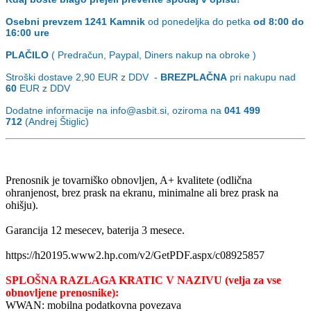
Osebni prevzem
1241 Kamnik
od ponedeljka do petka
od 8:00 do
16:00 ure
PLAČILO
( Predračun, Paypal, Diners nakup na obroke )
Stroški dostave 2,90
EUR z DDV -
BREZPLAČNA
pri nakupu nad
60
EUR z DDV
Dodatne informacije na info@asbit.si, oziroma na
041 499
712
(Andrej Štiglic)
Prenosnik je tovarniško obnovljen, A+ kvalitete (odlična
ohranjenost, brez prask na ekranu, minimalne ali brez prask na
ohišju).
Garancija 12 mesecev, baterija 3 mesece.
https://h20195.www2.hp.com/v2/GetPDF.aspx/c08925857
SPLOŠNA RAZLAGA KRATIC V NAZIVU (velja za vse
obnovljene prenosnike):
WWAN: mobilna podatkovna povezava