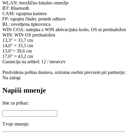
WLAN: brezžično lokalno omrežje
BT: Bluetooth
CAM: vgrajena kamera
FP: vgrajen čitalec prstnih odtisov
BL: osvetljena tipkovnica
WIN COA: nalepka z WIN aktivacijsko kodo, OS ni prednaložen
WIN: WIN OS prednaložen
13,3" = 33,7 cm
14,0" = 35,5 cm
15,6"= 39,6 cm
17,0" = 43,2 cm
Garancija na artikel: 12 / mesecev
Predvidena poštna dostava, oziroma osebni prevzem pri partnerju:
Na zalogi
Napiši mnenje
Ime za prikaz:
Tvoje mnenje: