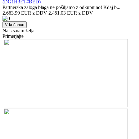
(DG1H3ET#BED)
Partnerska zaloga blaga ne pošiljamo z odkupnino! ​Kdaj b...
2,663.99 EUR z DDV
2,451.03 EUR z DDV
V košarico
Na seznam želja
Primerjajte