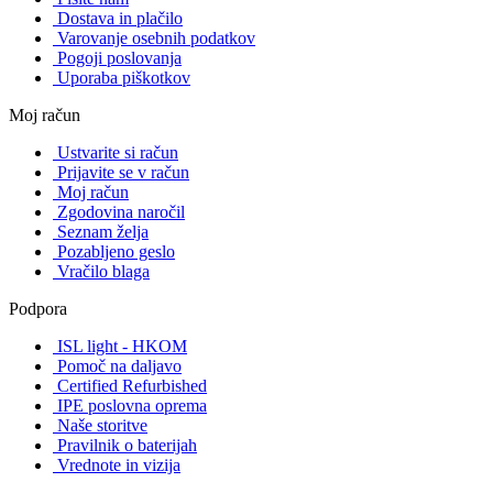
Dostava in plačilo
Varovanje osebnih podatkov
Pogoji poslovanja
Uporaba piškotkov
Moj račun
Ustvarite si račun
Prijavite se v račun
Moj račun
Zgodovina naročil
Seznam želja
Pozabljeno geslo
Vračilo blaga
Podpora
ISL light - HKOM
Pomoč na daljavo
Certified Refurbished
IPE poslovna oprema
Naše storitve
Pravilnik o baterijah
Vrednote in vizija