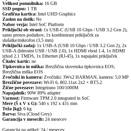
Velikost pomnilnika:
16 GB
SSD pogon:
1 TB
Grafična kartica:
Intel UHD Graphics
Zaslon na dotik:
Ne
Nabor vezja:
Intel SoC Platform
Priključki ob strani:
1x USB-C (USB 10 Gbps / USB 3.2 Gen 2),
samo prenos podatkov, 1x kombinirani priključek za
slušalke/mikrofon (3,5 mm)
Priključki zadaj:
1x USB-A (USB 10 Gbps / USB 3.2 Gen 2), 2x
USB-A (hitrostni USB / USB 2.0), 1x HDMI vhod 1.4, 1x HDMI
izhod 2.1 TMDS, 1x Ethernet (RJ-45), 1x napajalni priključek
Čitalec kartic:
ne
Tipkovnica in miška:
Brezžična slovenska tipkovnica EOS;
Brezžična miška EOS
Zvočniki in kamera:
Zvočniki: 3Wx2 HARMAN, kamera: 5,0 MP
Brezžične povezave:
Wi-Fi 6, 802.11ax 2x2 + BT5.2
Žične povezave:
Integrirano 100/1000M
Napajalnik:
90W 89% adapter
Varnost:
Firmware TPM 2.0 integrated in SoC
Mere (Š x V x G):
540 x 192 x 431 mm
Teža [kg]:
6 kg
Barva:
Siva (Cloud Grey)
Garancija v mesecih:
24 mesecev
Garancija na artikel: 24 / mesecev