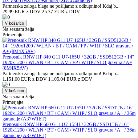
U3 V30 UHS-I A2 +adapter (SDCG4/64GB)
Partnerska zaloga blaga ne pošiljamo z odkupnino! ​Kdaj b...
29.99 EUR z DDV
25.37 EUR z DDV
V košarico
Na seznam želja
Primerjajte
Prenosnik RNW HP 840 G11 U7-165U / 32GB / SSD512GB / 14"
1920x1200 / WLAN / BT / CAM / FP / W11P / SLO gravura / A+
(8M4X5AV)
Partnerska zaloga blaga ne pošiljamo z odkupnino! ​Kdaj b...
1,151.00 EUR z DDV
1,105.04 EUR z DDV
V košarico
Na seznam želja
Primerjajte
Prenosnik RNW HP 660 G11 U7-155U / 32GB / SSD1TB / 16"
1920x1200 / WLAN / BT / CAM / W11P / SLO gravura / A+ / 36m
garancije (A37W1ET)