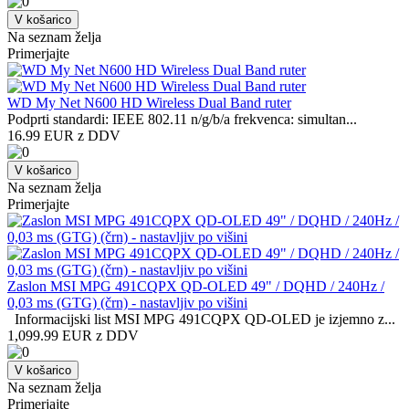
V košarico
Na seznam želja
Primerjajte
WD My Net N600 HD Wireless Dual Band ruter
Podprti standardi: IEEE 802.11 n/g/b/a frekvenca: simultan...
16.99 EUR z DDV
V košarico
Na seznam želja
Primerjajte
Zaslon MSI MPG 491CQPX QD-OLED 49" / DQHD / 240Hz /
0,03 ms (GTG) (črn) - nastavljiv po višini
Informacijski list MSI MPG 491CQPX QD-OLED je izjemno z...
1,099.99 EUR z DDV
V košarico
Na seznam želja
Primerjajte