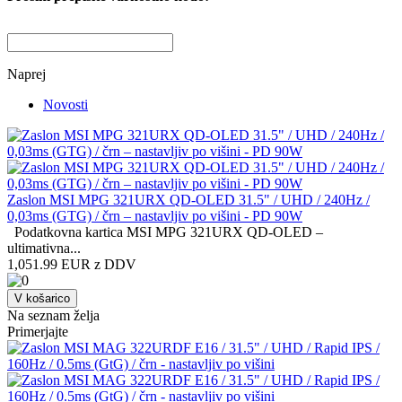
Naprej
Novosti
Zaslon MSI MPG 321URX QD-OLED 31.5" / UHD / 240Hz /
0,03ms (GTG) / črn – nastavljiv po višini - PD 90W
Podatkovna kartica MSI MPG 321URX QD-OLED –
ultimativna...
1,051.99 EUR z DDV
V košarico
Na seznam želja
Primerjajte