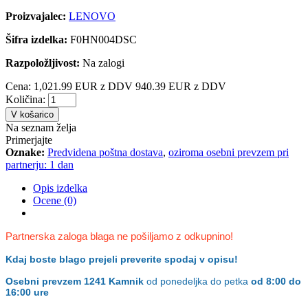
Proizvajalec:
LENOVO
Šifra izdelka:
F0HN004DSC
Razpoložljivost:
Na zalogi
Cena:
1,021.99 EUR z DDV
940.39 EUR z DDV
Količina:
V košarico
Na seznam želja
Primerjajte
Oznake:
Predvidena poštna dostava
,
oziroma osebni prevzem pri
partnerju: 1 dan
Opis izdelka
Ocene (0)
Partnerska zaloga blaga ne pošiljamo z odkupnino!
Kdaj boste blago prejeli preverite spodaj v opisu!
Osebni prevzem
1241 Kamnik
od ponedeljka do petka
od 8:00 do
16:00 ure