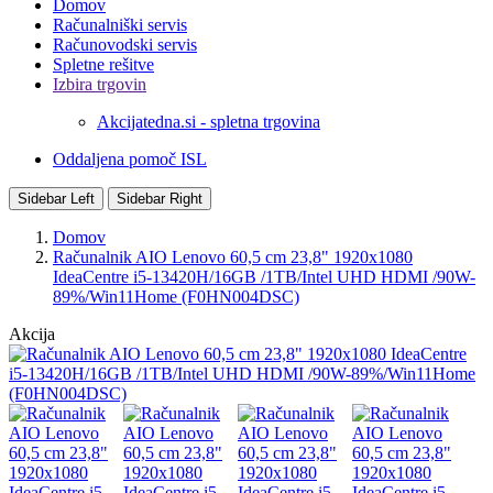
Domov
Računalniški servis
Računovodski servis
Spletne rešitve
Izbira trgovin
Akcijatedna.si - spletna trgovina
Oddaljena pomoč ISL
Sidebar Left
Sidebar Right
Domov
Računalnik AIO Lenovo 60,5 cm 23,8" 1920x1080
IdeaCentre i5-13420H/16GB /1TB/Intel UHD HDMI /90W-
89%/Win11Home (F0HN004DSC)
Akcija