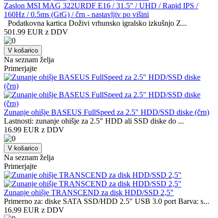
Zaslon MSI MAG 322URDF E16 / 31.5" / UHD / Rapid IPS /
160Hz / 0.5ms (GtG) / črn - nastavljiv po višini
Podatkovna kartica Doživi vrhunsko igralsko izkušnjo Z...
501.99 EUR z DDV
V košarico
Na seznam želja
Primerjajte
Zunanje ohišje BASEUS FullSpeed za 2.5" HDD/SSD diske (črn)
Lastnosti: zunanje ohišje za 2.5" HDD ali SSD diske do ...
16.99 EUR z DDV
V košarico
Na seznam želja
Primerjajte
Zunanje ohišje TRANSCEND za disk HDD/SSD 2,5"
Primerno za: diske SATA SSD/HDD 2.5" USB 3.0 port Barva: s...
16.99 EUR z DDV