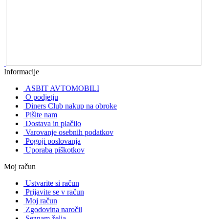
Informacije
ASBIT AVTOMOBILI
O podjetju
Diners Club nakup na obroke
Pišite nam
Dostava in plačilo
Varovanje osebnih podatkov
Pogoji poslovanja
Uporaba piškotkov
Moj račun
Ustvarite si račun
Prijavite se v račun
Moj račun
Zgodovina naročil
Seznam želja