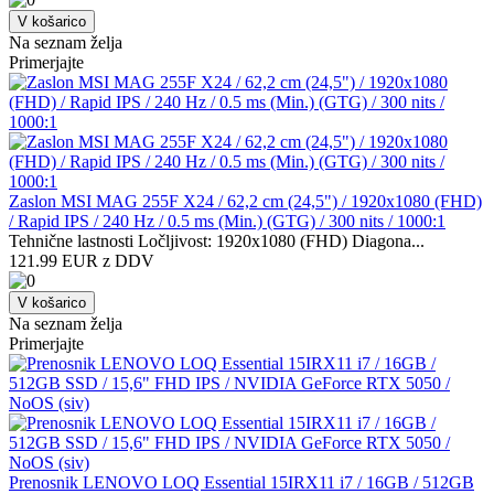
V košarico
Na seznam želja
Primerjajte
Zaslon MSI MAG 255F X24 / 62,2 cm (24,5") / 1920x1080 (FHD)
/ Rapid IPS / 240 Hz / 0.5 ms (Min.) (GTG) / 300 nits / 1000:1
Tehnične lastnosti Ločljivost: 1920x1080 (FHD) Diagona...
121.99 EUR z DDV
V košarico
Na seznam želja
Primerjajte
Prenosnik LENOVO LOQ Essential 15IRX11 i7 / 16GB / 512GB