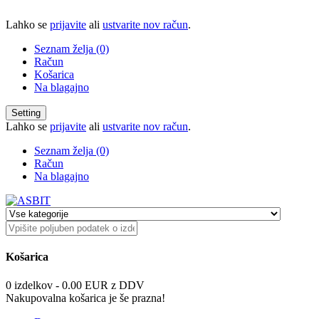
Lahko se
prijavite
ali
ustvarite nov račun
.
Seznam želja (0)
Račun
Košarica
Na blagajno
Setting
Lahko se
prijavite
ali
ustvarite nov račun
.
Seznam želja (0)
Račun
Na blagajno
Košarica
0 izdelkov - 0.00 EUR z DDV
Nakupovalna košarica je še prazna!