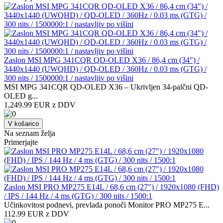
Zaslon MSI MPG 341CQR QD-OLED X36 / 86,4 cm (34") /
3440x1440 (UWQHD) / QD-OLED / 360Hz / 0.03 ms (GTG) /
300 nits / 1500000:1 / nastavljiv po višini
MSI MPG 341CQR QD-OLED X36 – Ukrivljen 34-palčni QD-
OLED g...
1,249.99 EUR z DDV
V košarico
Na seznam želja
Primerjajte
Zaslon MSI PRO MP275 E14L / 68,6 cm (27") / 1920x1080 (FHD)
/ IPS / 144 Hz / 4 ms (GTG) / 300 nits / 1500:1
Učinkovitost podnevi, prevlada ponoči Monitor PRO MP275 E...
112.99 EUR z DDV