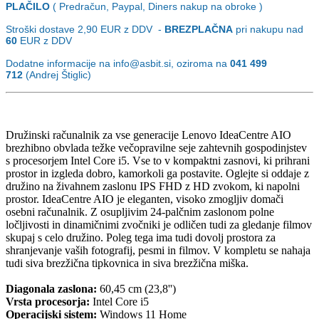
PLAČILO
( Predračun, Paypal, Diners nakup na obroke )
Stroški dostave 2,90
EUR z DDV -
BREZPLAČNA
pri nakupu nad
60
EUR z DDV
Dodatne informacije na info@asbit.si, oziroma na
041 499
712
(Andrej Štiglic)
Družinski računalnik za vse generacije Lenovo IdeaCentre AIO
brezhibno obvlada težke večopravilne seje zahtevnih gospodinjstev
s procesorjem Intel Core i5. Vse to v kompaktni zasnovi, ki prihrani
prostor in izgleda dobro, kamorkoli ga postavite. Oglejte si oddaje z
družino na živahnem zaslonu IPS FHD z HD zvokom, ki napolni
prostor. IdeaCentre AIO je eleganten, visoko zmogljiv domači
osebni računalnik. Z osupljivim 24-palčnim zaslonom polne
ločljivosti in dinamičnimi zvočniki je odličen tudi za gledanje filmov
skupaj s celo družino. Poleg tega ima tudi dovolj prostora za
shranjevanje vaših fotografij, pesmi in filmov. V kompletu se nahaja
tudi siva brezžična tipkovnica in siva brezžična miška.
Diagonala zaslona:
60,45 cm (23,8'')
Vrsta procesorja:
Intel Core i5
Operacijski sistem:
Windows 11 Home