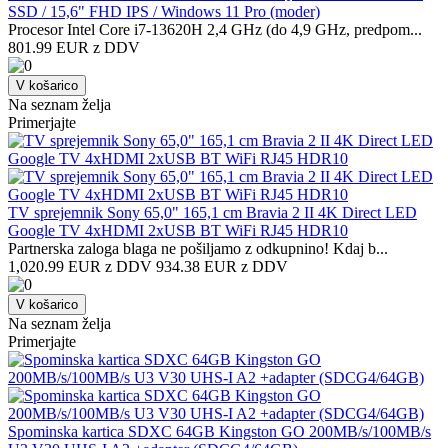
SSD / 15,6" FHD IPS / Windows 11 Pro (moder)
Procesor Intel Core i7-13620H 2,4 GHz (do 4,9 GHz, predpom...
801.99 EUR z DDV
V košarico
Na seznam želja
Primerjajte
TV sprejemnik Sony 65,0" 165,1 cm Bravia 2 II 4K Direct LED
Google TV 4xHDMI 2xUSB BT WiFi RJ45 HDR10
Partnerska zaloga blaga ne pošiljamo z odkupnino! ​Kdaj b...
1,020.99 EUR z DDV
934.38 EUR z DDV
V košarico
Na seznam želja
Primerjajte
Spominska kartica SDXC 64GB Kingston GO 200MB/s/100MB/s