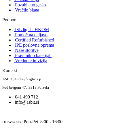
Pozabljeno geslo
Vračilo blaga
Podpora
ISL light - HKOM
Pomoč na daljavo
Certified Refurbished
IPE poslovna oprema
Naše storitve
Pravilnik o baterijah
Vrednote in vizija
Kontakt
ASBIT, Andrej Štiglic s.p.
Pod bregom 47, 3313 Polzela
041 499 712
info@asbit.si
Pon-Pet 8:00 - 16:00
Delovni čas :