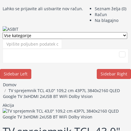
Lahko se
prijavite
ali
ustvarite nov račun
.
Seznam želja (0)
Račun
Na blagajno
Sidebar Left
Sidebar Right
Domov
TV sprejemnik TCL 43,0" 109,2 cm 43P7L 3840x2160 QLED
Google TV 3xHDMI 2xUSB BT WiFi Dolby Vision
Akcija