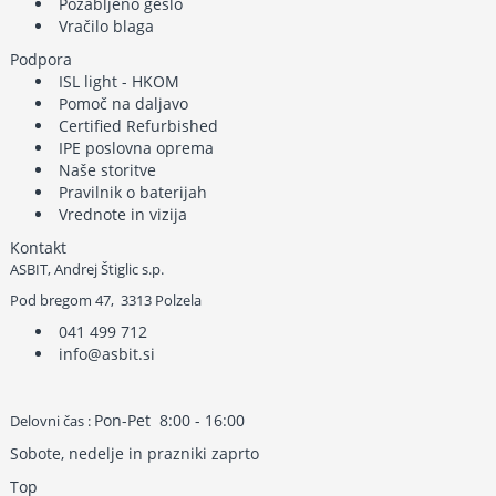
Pozabljeno geslo
Vračilo blaga
Podpora
ISL light - HKOM
Pomoč na daljavo
Certified Refurbished
IPE poslovna oprema
Naše storitve
Pravilnik o baterijah
Vrednote in vizija
Kontakt
ASBIT, Andrej Štiglic s.p.
Pod bregom 47, 3313 Polzela
041 499 712
info@asbit.si
Pon-Pet 8:00 - 16:00
Delovni čas :
Sobote, nedelje in prazniki zaprto
Top