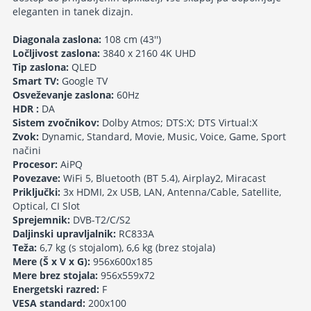
eleganten in tanek dizajn.
Diagonala zaslona:
108 cm (43'')
Ločljivost zaslona:
3840 x 2160 4K UHD
Tip zaslona:
QLED
Smart TV:
Google TV
Osveževanje zaslona:
60Hz
HDR :
DA
Sistem zvočnikov:
Dolby Atmos; DTS:X; DTS Virtual:X
Zvok:
Dynamic, Standard, Movie, Music, Voice, Game, Sport
načini
Procesor:
AiPQ
Povezave:
WiFi 5, Bluetooth (BT 5.4), Airplay2, Miracast
Priključki:
3x HDMI, 2x USB, LAN, Antenna/Cable, Satellite,
Optical, CI Slot
Sprejemnik:
DVB-T2/C/S2
Daljinski upravljalnik:
RC833A
Teža:
6,7 kg (s stojalom), 6,6 kg (brez stojala)
Mere (Š x V x G):
956x600x185
Mere brez stojala:
956x559x72
Energetski razred:
F
VESA standard:
200x100