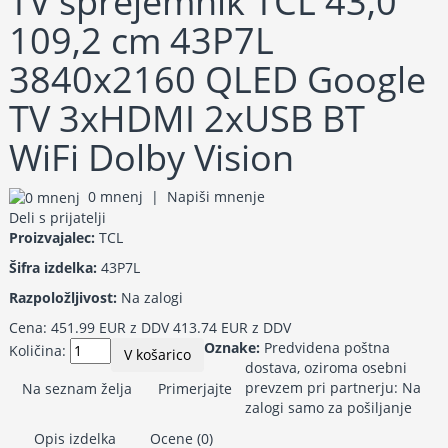
TV sprejemnik TCL 43,0"
109,2 cm 43P7L
3840x2160 QLED Google
TV 3xHDMI 2xUSB BT
WiFi Dolby Vision
0 mnenj
|
Napiši mnenje
Deli s prijatelji
Proizvajalec:
TCL
Šifra izdelka:
43P7L
Razpoložljivost:
Na zalogi
Cena:
451.99 EUR z DDV
413.74 EUR z DDV
Oznake:
Predvidena poštna
Količina:
V košarico
dostava
,
oziroma osebni
prevzem pri partnerju: Na
Na seznam želja
Primerjajte
zalogi samo za pošiljanje
Opis izdelka
Ocene (0)