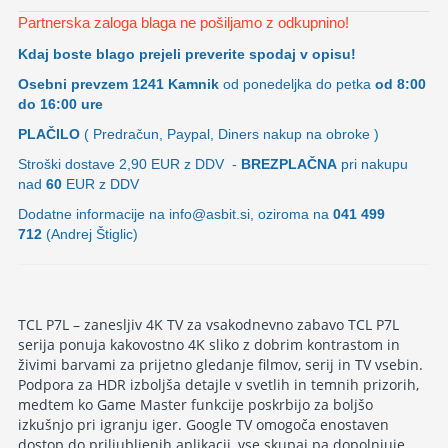
Partnerska zaloga blaga ne pošiljamo z odkupnino!
Kdaj boste blago prejeli preverite spodaj v opisu!
Osebni prevzem
1241 Kamnik
od ponedeljka do petka
od 8:00
do 16:00 ure
PLAČILO
( Predračun, Paypal, Diners nakup na obroke )
Stroški dostave 2,90
EUR z DDV -
BREZPLAČNA
pri nakupu
nad
60
EUR z DDV
Dodatne informacije na info@asbit.si, oziroma na
041 499
712
(Andrej Štiglic)
TCL P7L – zanesljiv 4K TV za vsakodnevno zabavo TCL P7L
serija ponuja kakovostno 4K sliko z dobrim kontrastom in
živimi barvami za prijetno gledanje filmov, serij in TV vsebin.
Podpora za HDR izboljša detajle v svetlih in temnih prizorih,
medtem ko Game Master funkcije poskrbijo za boljšo
izkušnjo pri igranju iger. Google TV omogoča enostaven
dostop do priljubljenih aplikacij, vse skupaj pa dopolnjuje