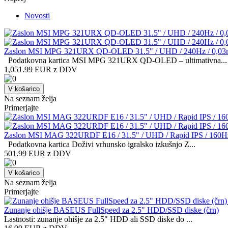
Novosti
Zaslon MSI MPG 321URX QD-OLED 31.5" / UHD / 240Hz / 0,03ms (
Podatkovna kartica MSI MPG 321URX QD-OLED – ultimativna...
1,051.99 EUR z DDV
V košarico
Na seznam želja
Primerjajte
Zaslon MSI MAG 322URDF E16 / 31.5" / UHD / Rapid IPS / 160Hz / 0
Podatkovna kartica Doživi vrhunsko igralsko izkušnjo Z...
501.99 EUR z DDV
V košarico
Na seznam želja
Primerjajte
Zunanje ohišje BASEUS FullSpeed za 2.5" HDD/SSD diske (črn)
Lastnosti: zunanje ohišje za 2.5" HDD ali SSD diske do ...