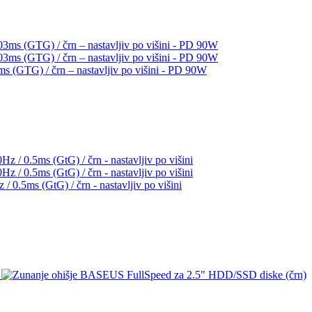
GTG) / črn – nastavljiv po višini - PD 90W
.5ms (GtG) / črn - nastavljiv po višini