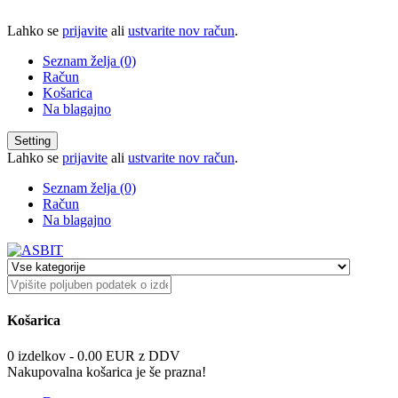
Lahko se
prijavite
ali
ustvarite nov račun
.
Seznam želja (0)
Račun
Košarica
Na blagajno
Setting
Lahko se
prijavite
ali
ustvarite nov račun
.
Seznam želja (0)
Račun
Na blagajno
Košarica
0 izdelkov - 0.00 EUR z DDV
Nakupovalna košarica je še prazna!