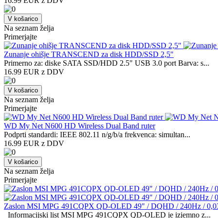
16.99 EUR z DDV
V košarico
Na seznam želja
Primerjajte
Zunanje ohišje TRANSCEND za disk HDD/SSD 2,5"
Primerno za: diske SATA SSD/HDD 2.5" USB 3.0 port Barva: s...
16.99 EUR z DDV
V košarico
Na seznam želja
Primerjajte
WD My Net N600 HD Wireless Dual Band ruter
Podprti standardi: IEEE 802.11 n/g/b/a frekvenca: simultan...
16.99 EUR z DDV
V košarico
Na seznam želja
Primerjajte
Zaslon MSI MPG 491CQPX QD-OLED 49" / DQHD / 240Hz / 0,03 ms 
Informacijski list MSI MPG 491CQPX QD-OLED je izjemno z...