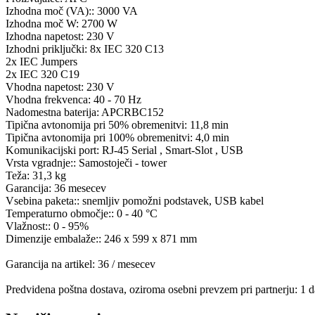
Izhodna moč (VA):: 3000 VA
Izhodna moč W: 2700 W
Izhodna napetost: 230 V
Izhodni priključki: 8x IEC 320 C13
2x IEC Jumpers
2x IEC 320 C19
Vhodna napetost: 230 V
Vhodna frekvenca: 40 - 70 Hz
Nadomestna baterija: APCRBC152
Tipična avtonomija pri 50% obremenitvi: 11,8 min
Tipična avtonomija pri 100% obremenitvi: 4,0 min
Komunikacijski port: RJ-45 Serial , Smart-Slot , USB
Vrsta vgradnje:: Samostoječi - tower
Teža: 31,3 kg
Garancija: 36 mesecev
Vsebina paketa:: snemljiv pomožni podstavek, USB kabel
Temperaturno območje:: 0 - 40 °C
Vlažnost:: 0 - 95%
Dimenzije embalaže:: 246 x 599 x 871 mm
Garancija na artikel: 36 / mesecev
Predvidena poštna dostava, oziroma osebni prevzem pri partnerju: 1 