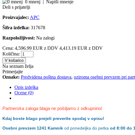
0 mnenj
|
Napiši mnenje
Deli s prijatelji
Proizvajalec:
APC
Šifra izdelka:
317678
Razpoložljivost:
Na zalogi
Cena:
4,596.99 EUR z DDV
4,413.19 EUR z DDV
Količina:
V košarico
Na seznam želja
Primerjajte
Oznake:
Predvidena poštna dostava
,
oziroma osebni prevzem pri part
Opis izdelka
Ocene (0)
Partnerska zaloga blaga ne pošiljamo z odkupnino!
Kdaj boste blago prejeli preverite spodaj v opisu!
Osebni prevzem
1241 Kamnik
od ponedeljka do petka
od 8:00 do 