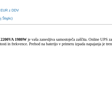
EUR z DDV
 Štiglic)
I 2200VA 1980W
je vaša zanesljiva samostoječa zaščita. Online UPS zag
ti in frekvence. Prehod na baterijo v primeru izpada napajanja je trenu