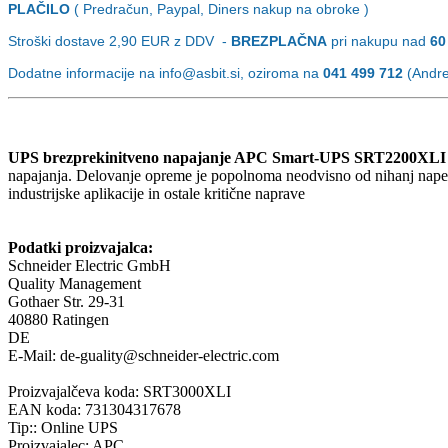
PLAČILO
( Predračun, Paypal, Diners nakup na obroke )
Stroški dostave 2,90
EUR z DDV -
BREZPLAČNA
pri nakupu nad
60
Dodatne informacije na info@asbit.si, oziroma na
041 499 712
(Andrej
UPS brezprekinitveno napajanje APC Smart-UPS SRT2200XL
napajanja. Delovanje opreme je popolnoma neodvisno od nihanj napetos
industrijske aplikacije in ostale kritične naprave
Podatki proizvajalca:
Schneider Electric GmbH
Quality Management
Gothaer Str. 29-31
40880 Ratingen
DE
E-Mail: de-guality@schneider-electric.com
Proizvajalčeva koda: SRT3000XLI
EAN koda: 731304317678
Tip:: Online UPS
Proizvajalec: APC