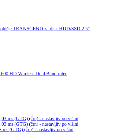
(GTG) (črn) - nastavljiv po višini