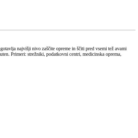
otavlja najvišji nivo zaščite opreme in ščiti pred vsemi tež avami
ten. Primeri: strežniki, podatkovni centri, medicinska oprema,