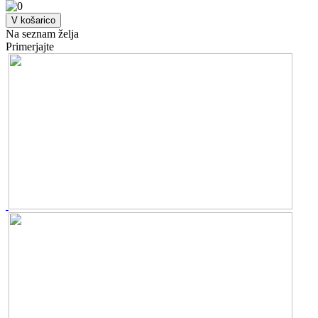
V košarico
Na seznam želja
Primerjajte