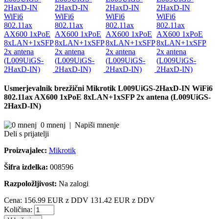
Usmerjevalnik brezžični Mikrotik L009UiGS-2HaxD-IN WiFi6
802.11ax AX600 1xPoE 8xLAN+1xSFP 2x antena (L009UiGS-
2HaxD-IN)
0 mnenj
|
Napiši mnenje
Deli s prijatelji
Proizvajalec:
Mikrotik
Šifra izdelka:
008596
Razpoložljivost:
Na zalogi
Cena:
156.99 EUR z DDV
131.42 EUR z DDV
Količina: