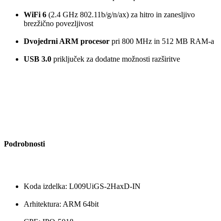
WiFi 6
(2.4 GHz 802.11b/g/n/ax) za hitro in zanesljivo
brezžično povezljivost
Dvojedrni ARM procesor
pri 800 MHz in 512 MB RAM-a
USB 3.0
priključek za dodatne možnosti razširitve
Podrobnosti
Koda izdelka: L009UiGS-2HaxD-IN
Arhitektura: ARM 64bit