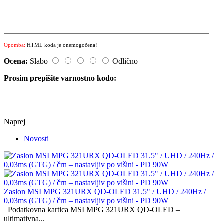
Opomba:
HTML koda je onemogočena!
Ocena:
Slabo
Odlično
Prosim prepišite varnostno kodo:
Naprej
Novosti
Zaslon MSI MPG 321URX QD-OLED 31.5" / UHD / 240Hz /
0,03ms (GTG) / črn – nastavljiv po višini - PD 90W
Podatkovna kartica MSI MPG 321URX QD-OLED –
ultimativna...