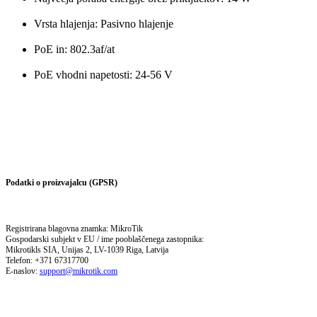
Vrsta hlajenja: Pasivno hlajenje
PoE in: 802.3af/at
PoE vhodni napetosti: 24-56 V
Podatki o proizvajalcu (GPSR)
Registrirana blagovna znamka: MikroTik
Gospodarski subjekt v EU / ime pooblaščenega zastopnika:
Mikrotikls SIA,
Unijas 2,
LV-1039 Riga,
Latvija
Telefon: +371 67317700
E-naslov:
support@mikrotik.com