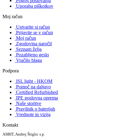
Pogoji poslovanja
Uporaba piškotkov
Moj račun
Ustvarite si račun
Prijavite se v račun
Moj račun
Zgodovina naročil
Seznam želja
Pozabljeno geslo
Vračilo blaga
Podpora
ISL light - HKOM
Pomoč na daljavo
Certified Refurbished
IPE poslovna oprema
Naše storitve
Pravilnik o baterijah
Vrednote in vizija
Kontakt
ASBIT, Andrej Štiglic s.p.