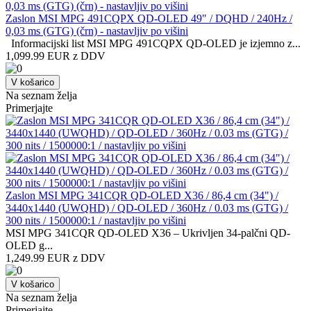
Zaslon MSI MPG 491CQPX QD-OLED 49" / DQHD / 240Hz /
0,03 ms (GTG) (črn) - nastavljiv po višini
Informacijski list MSI MPG 491CQPX QD-OLED je izjemno z...
1,099.99 EUR z DDV
V košarico
Na seznam želja
Primerjajte
Zaslon MSI MPG 341CQR QD-OLED X36 / 86,4 cm (34") /
3440x1440 (UWQHD) / QD-OLED / 360Hz / 0.03 ms (GTG) /
300 nits / 1500000:1 / nastavljiv po višini
MSI MPG 341CQR QD-OLED X36 – Ukrivljen 34-palčni QD-
OLED g...
1,249.99 EUR z DDV
V košarico
Na seznam želja
Primerjajte