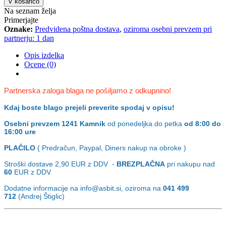
V košarico
Na seznam želja
Primerjajte
Oznake:
Predvidena poštna dostava
,
oziroma osebni prevzem pri
partnerju: 1 dan
Opis izdelka
Ocene (0)
Partnerska zaloga blaga ne pošiljamo z odkupnino!
Kdaj boste blago prejeli preverite spodaj v opisu!
Osebni prevzem
1241 Kamnik
od ponedeljka do petka
od 8:00 do
16:00 ure
PLAČILO
( Predračun, Paypal, Diners nakup na obroke )
Stroški dostave 2,90
EUR z DDV -
BREZPLAČNA
pri nakupu nad
60
EUR z DDV
Dodatne informacije na info@asbit.si, oziroma na
041 499
712
(Andrej Štiglic)