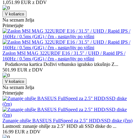
1,051.99 EUR z DDV
V košarico
Na seznam želja
Primerjajte
Zaslon MSI MAG 322URDF E16 / 31.5" / UHD / Rapid IPS /
160Hz / 0.5ms (GtG) / črn - nastavljiv po višini
Podatkovna kartica Doživi vrhunsko igralsko izkušnjo Z...
501.99 EUR z DDV
V košarico
Na seznam želja
Primerjajte
Zunanje ohišje BASEUS FullSpeed za 2.5" HDD/SSD diske (črn)
Lastnosti: zunanje ohišje za 2.5" HDD ali SSD diske do ...
16.99 EUR z DDV