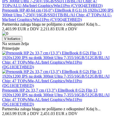
Prenosnik HP 40,64 cm (16,0") EliteBook 8 G1i 16 1920x1200 IPS
300nit Ultra 7-256V/16GB/SSD1TB/BL/AI Chip: 47 TOPs/ALU-
Mg/Intel Graphics/Win11Pro (CV0Q4ET#BED)
Partnerska zaloga blaga ne pošiljamo z odkupnino! ​Kdaj b...
2,403.99 EUR z DDV
2,211.83 EUR z DDV
V košarico
Na seznam želja
Primerjajte
Prenosnik HP 2x 33,7 cm (13,3") EliteBook 8 G2i Flip 13
1920x1200 IPS na dotik 300nit Ultra 7-355/16GB/512GB/BL/AI
Chip: 47 TOPs/Mg-AL/Intel Graphics/Win11Pro
(DG1H3ET#BED)
Partnerska zaloga blaga ne pošiljamo z odkupnino! ​Kdaj b...
2,663.99 EUR z DDV
2,451.03 EUR z DDV