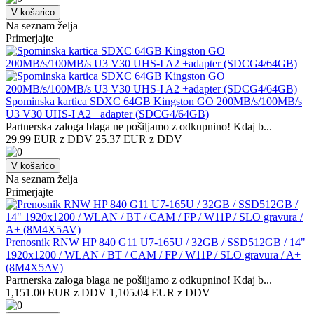
V košarico
Na seznam želja
Primerjajte
Spominska kartica SDXC 64GB Kingston GO 200MB/s/100MB/s
U3 V30 UHS-I A2 +adapter (SDCG4/64GB)
Partnerska zaloga blaga ne pošiljamo z odkupnino! ​Kdaj b...
29.99 EUR z DDV
25.37 EUR z DDV
V košarico
Na seznam želja
Primerjajte
Prenosnik RNW HP 840 G11 U7-165U / 32GB / SSD512GB / 14"
1920x1200 / WLAN / BT / CAM / FP / W11P / SLO gravura / A+
(8M4X5AV)
Partnerska zaloga blaga ne pošiljamo z odkupnino! ​Kdaj b...
1,151.00 EUR z DDV
1,105.04 EUR z DDV