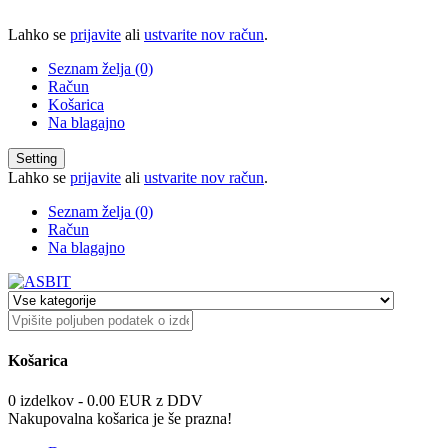
Lahko se
prijavite
ali
ustvarite nov račun
.
Seznam želja (0)
Račun
Košarica
Na blagajno
Setting
Lahko se
prijavite
ali
ustvarite nov račun
.
Seznam želja (0)
Račun
Na blagajno
Košarica
0 izdelkov - 0.00 EUR z DDV
Nakupovalna košarica je še prazna!