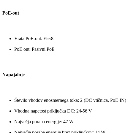
PoE-out
Vrata PoE-out: Eter8
PoE out: Pasivni PoE
Napajalnje
Število vhodov enosmernega toka: 2 (DC vtičnica, PoE-IN)
Vhodna napetost priključka DC: 24-56 V
Največja poraba energije: 47 W
Največja poraba energije brez priključkov: 14 W