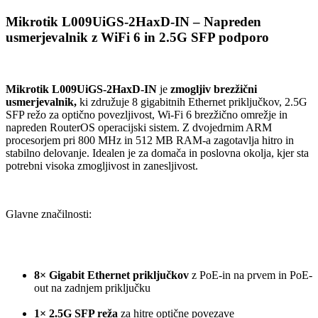
Mikrotik L009UiGS-2HaxD-IN – Napreden
usmerjevalnik z WiFi 6 in 2.5G SFP podporo
Mikrotik L009UiGS-2HaxD-IN
je
zmogljiv brezžični
usmerjevalnik,
ki združuje 8 gigabitnih Ethernet priključkov, 2.5G
SFP režo za optično povezljivost, Wi-Fi 6 brezžično omrežje in
napreden RouterOS operacijski sistem. Z dvojedrnim ARM
procesorjem pri 800 MHz in 512 MB RAM-a zagotavlja hitro in
stabilno delovanje. Idealen je za domača in poslovna okolja, kjer sta
potrebni visoka zmogljivost in zanesljivost.
Glavne značilnosti:
8× Gigabit Ethernet priključkov
z PoE-in na prvem in PoE-
out na zadnjem priključku
1× 2.5G SFP reža
za hitre optične povezave