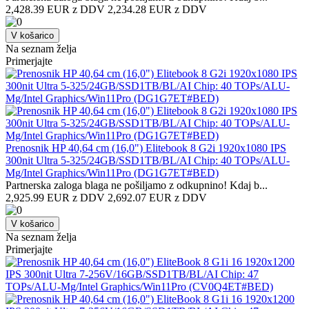
2,428.39 EUR z DDV
2,234.28 EUR z DDV
V košarico
Na seznam želja
Primerjajte
Prenosnik HP 40,64 cm (16,0") Elitebook 8 G2i 1920x1080 IPS
300nit Ultra 5-325/24GB/SSD1TB/BL/AI Chip: 40 TOPs/ALU-
Mg/Intel Graphics/Win11Pro (DG1G7ET#BED)
Partnerska zaloga blaga ne pošiljamo z odkupnino! ​Kdaj b...
2,925.99 EUR z DDV
2,692.07 EUR z DDV
V košarico
Na seznam želja
Primerjajte