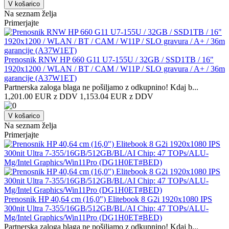
V košarico
Na seznam želja
Primerjajte
Prenosnik RNW HP 660 G11 U7-155U / 32GB / SSD1TB / 16"
1920x1200 / WLAN / BT / CAM / W11P / SLO gravura / A+ / 36m
garancije (A37W1ET)
Partnerska zaloga blaga ne pošiljamo z odkupnino! ​Kdaj b...
1,201.00 EUR z DDV
1,153.04 EUR z DDV
V košarico
Na seznam želja
Primerjajte
Prenosnik HP 40,64 cm (16,0") Elitebook 8 G2i 1920x1080 IPS
300nit Ultra 7-355/16GB/512GB/BL/AI Chip: 47 TOPs/ALU-
Mg/Intel Graphics/Win11Pro (DG1H0ET#BED)
Partnerska zaloga blaga ne pošiljamo z odkupnino! ​Kdaj b...