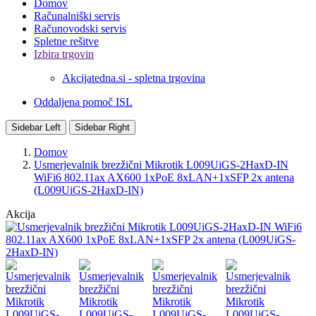
Domov
Računalniški servis
Računovodski servis
Spletne rešitve
Izbira trgovin
Akcijatedna.si - spletna trgovina
Oddaljena pomoč ISL
Sidebar Left
Sidebar Right
Domov
Usmerjevalnik brezžični Mikrotik L009UiGS-2HaxD-IN
WiFi6 802.11ax AX600 1xPoE 8xLAN+1xSFP 2x antena
(L009UiGS-2HaxD-IN)
Akcija