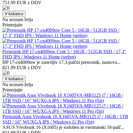
751.99 EUR z DDV
V košarico
Na seznam želja
Primerjajte
Prenosnik HP 17-cn4009nw Core 5 / 16GB / 512GB SSD / 17,3"
FHD IPS / Windows 11 Home (srebrn)
HP 17-cn4009nw je zanesljiv 17,3-palčni prenosnik, zasnova...
821.99 EUR z DDV
V košarico
Na seznam želja
Primerjajte
Prenosnik Asus Vivobook 16 X1605VA-MB1125 i7 / 16GB / 1TB
SSD / 16" WUXGA IPS / Windows 11 Pro (črn)
ASUS Vivobook 16 (X1605) je sodoben in vsestranski 16-palč...
821.99 EUR z DDV