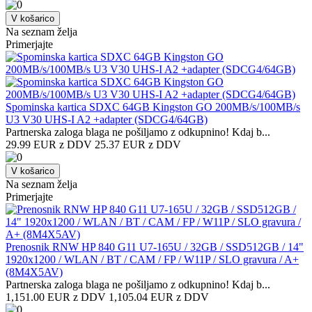
V košarico
Na seznam želja
Primerjajte
Spominska kartica SDXC 64GB Kingston GO 200MB/s/100MB/s
U3 V30 UHS-I A2 +adapter (SDCG4/64GB)
Partnerska zaloga blaga ne pošiljamo z odkupnino! ​Kdaj b...
29.99 EUR z DDV
25.37 EUR z DDV
V košarico
Na seznam želja
Primerjajte
Prenosnik RNW HP 840 G11 U7-165U / 32GB / SSD512GB / 14"
1920x1200 / WLAN / BT / CAM / FP / W11P / SLO gravura / A+
(8M4X5AV)
Partnerska zaloga blaga ne pošiljamo z odkupnino! ​Kdaj b...
1,151.00 EUR z DDV
1,105.04 EUR z DDV