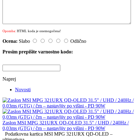
Opomba:
HTML koda je onemogočena!
Ocena:
Slabo
Odlično
Prosim prepišite varnostno kodo:
Naprej
Novosti
Zaslon MSI MPG 321URX QD-OLED 31.5" / UHD / 240Hz /
0,03ms (GTG) / črn – nastavljiv po višini - PD 90W
Podatkovna kartica MSI MPG 321URX QD-OLED –
ultimativna...