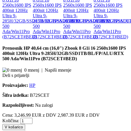
Prenosnik HP 40,64 cm (16,0") Zbook 8 G1i 16 2560x1600 IPS
400nit 120Hz Ultra 9-285H/32GB/SSD1TB/BL/FP/ALU/RTX
500 Ada/Win11Pro (B72SCET#BED)
0 mnenj
|
Napiši mnenje
Deli s prijatelji
Proizvajalec:
HP
Šifra izdelka:
B72SCET
Razpoložljivost:
Na zalogi
Cena:
3,246.99 EUR z DDV
2,987.39 EUR z DDV
Količina:
V košarico