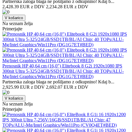
Partnerska zaloga blaga ne pošiljamo z odkupnino! ​Kdaj b...
2,428.39 EUR z DDV
2,234.28 EUR z DDV
V košarico
Na seznam želja
Primerjajte
Prenosnik HP 40,64 cm (16,0") Elitebook 8 G2i 1920x1080 IPS
300nit Ultra 5-325/24GB/SSD1TB/BL/AI Chip: 40 TOPs/ALU-
Mg/Intel Graphics/Win11Pro (DG1G7ET#BED)
Partnerska zaloga blaga ne pošiljamo z odkupnino! ​Kdaj b...
2,925.99 EUR z DDV
2,692.07 EUR z DDV
V košarico
Na seznam želja
Primerjajte