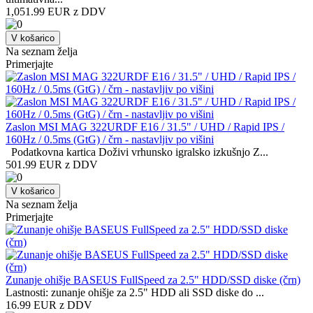
1,051.99 EUR z DDV
V košarico
Na seznam želja
Primerjajte
Zaslon MSI MAG 322URDF E16 / 31.5" / UHD / Rapid IPS /
160Hz / 0.5ms (GtG) / črn - nastavljiv po višini
Podatkovna kartica Doživi vrhunsko igralsko izkušnjo Z...
501.99 EUR z DDV
V košarico
Na seznam želja
Primerjajte
Zunanje ohišje BASEUS FullSpeed za 2.5" HDD/SSD diske (črn)
Lastnosti: zunanje ohišje za 2.5" HDD ali SSD diske do ...
16.99 EUR z DDV