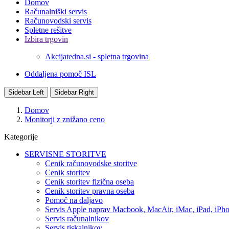
Domov
Računalniški servis
Računovodski servis
Spletne rešitve
Izbira trgovin
Akcijatedna.si - spletna trgovina
Oddaljena pomoč ISL
Sidebar Left
Sidebar Right
Domov
Monitorji z znižano ceno
Kategorije
SERVISNE STORITVE
Cenik računovodske storitve
Cenik storitev
Cenik storitev fizična oseba
Cenik storitev pravna oseba
Pomoč na daljavo
Servis Apple naprav Macbook, MacAir, iMac, iPad, iPh
Servis računalnikov
Servis tiskalnikov