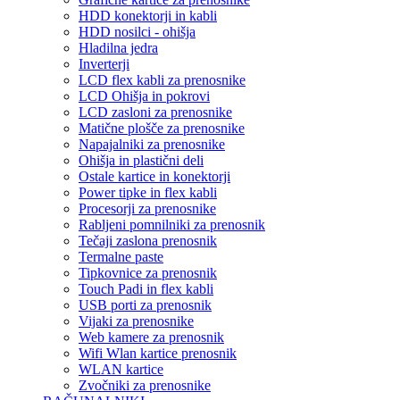
HDD konektorji in kabli
HDD nosilci - ohišja
Hladilna jedra
Inverterji
LCD flex kabli za prenosnike
LCD Ohišja in pokrovi
LCD zasloni za prenosnike
Matične plošče za prenosnike
Napajalniki za prenosnike
Ohišja in plastični deli
Ostale kartice in konektorji
Power tipke in flex kabli
Procesorji za prenosnike
Rabljeni pomnilniki za prenosnik
Tečaji zaslona prenosnik
Termalne paste
Tipkovnice za prenosnik
Touch Padi in flex kabli
USB porti za prenosnik
Vijaki za prenosnike
Web kamere za prenosnik
Wifi Wlan kartice prenosnik
WLAN kartice
Zvočniki za prenosnike