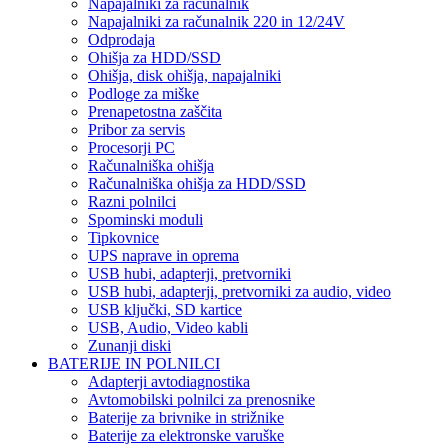
Napajalniki za računalnik
Napajalniki za računalnik 220 in 12/24V
Odprodaja
Ohišja za HDD/SSD
Ohišja, disk ohišja, napajalniki
Podloge za miške
Prenapetostna zaščita
Pribor za servis
Procesorji PC
Računalniška ohišja
Računalniška ohišja za HDD/SSD
Razni polnilci
Spominski moduli
Tipkovnice
UPS naprave in oprema
USB hubi, adapterji, pretvorniki
USB hubi, adapterji, pretvorniki za audio, video
USB ključki, SD kartice
USB, Audio, Video kabli
Zunanji diski
BATERIJE IN POLNILCI
Adapterji avtodiagnostika
Avtomobilski polnilci za prenosnike
Baterije za brivnike in strižnike
Baterije za elektronske varuške