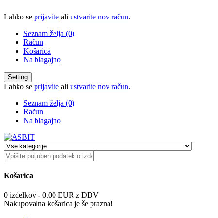
Lahko se
prijavite
ali
ustvarite nov račun
.
Seznam želja (0)
Račun
Košarica
Na blagajno
Setting
Lahko se
prijavite
ali
ustvarite nov račun
.
Seznam želja (0)
Račun
Na blagajno
Košarica
0 izdelkov - 0.00 EUR z DDV
Nakupovalna košarica je še prazna!