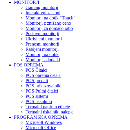
MONITORJI
Gaming monitorji
Interaktivni zasloni
Monitorji na dotik "Touch"
Monitorji z znižano ceno
Monitorji za domačo rabo
Poslovni monitorji
Ukrivljeni monitorji
Prenosni monitorji
Rabljeni monitorji
Monitorji na dotik
Monitorji - dodatki
POS OPREMA
POS Čitalci
POS oprema ostala
POS predali
POS prikazovalniki
POS Pultni čitalci
POS sistemi
POS tiskalniki
Termalni papir in etikete
Termalni tiskalniki nalepk
PROGRAMSKA OPREMA
Microsoft Windows
Microsoft Office