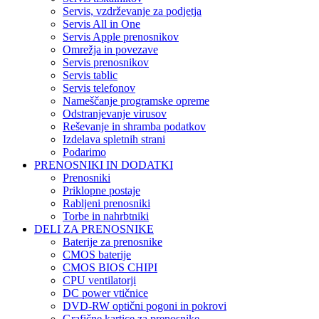
Servis, vzdrževanje za podjetja
Servis All in One
Servis Apple prenosnikov
Omrežja in povezave
Servis prenosnikov
Servis tablic
Servis telefonov
Nameščanje programske opreme
Odstranjevanje virusov
Reševanje in shramba podatkov
Izdelava spletnih strani
Podarimo
PRENOSNIKI IN DODATKI
Prenosniki
Priklopne postaje
Rabljeni prenosniki
Torbe in nahrbtniki
DELI ZA PRENOSNIKE
Baterije za prenosnike
CMOS baterije
CMOS BIOS CHIPI
CPU ventilatorji
DC power vtičnice
DVD-RW optični pogoni in pokrovi
Grafične kartice za prenosnike