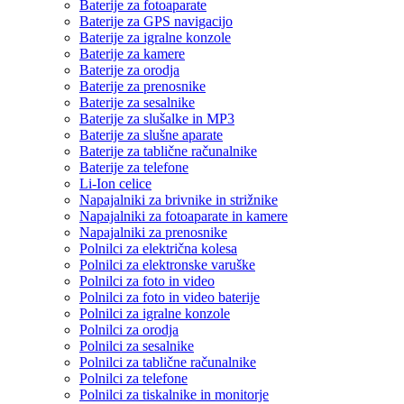
Baterije za fotoaparate
Baterije za GPS navigacijo
Baterije za igralne konzole
Baterije za kamere
Baterije za orodja
Baterije za prenosnike
Baterije za sesalnike
Baterije za slušalke in MP3
Baterije za slušne aparate
Baterije za tablične računalnike
Baterije za telefone
Li-Ion celice
Napajalniki za brivnike in strižnike
Napajalniki za fotoaparate in kamere
Napajalniki za prenosnike
Polnilci za električna kolesa
Polnilci za elektronske varuške
Polnilci za foto in video
Polnilci za foto in video baterije
Polnilci za igralne konzole
Polnilci za orodja
Polnilci za sesalnike
Polnilci za tablične računalnike
Polnilci za telefone
Polnilci za tiskalnike in monitorje