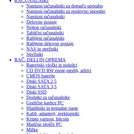
RAČUNALNIKI
Namizni računalniki za domačo uporabo
Namizni računalniki za poslovno uporabo
Namizni računalniki
Delovne postaje
Nettop računalniki
Tablični računalniki
Rabljeni računalniki
Rabljene delovne postaje
NAS in strežniki
Strežniki
RAČ. DELI IN OPREMA
Baterijski vložki in polnilci
CD DVD RW enote,mediji, arhivi
CMOS baterije
Diski SATA 2,5
Diski SATA 3,5
Diski SSD
Dodatki za računalnike
Grafične kartice PC
Hladilniki in termalne paste
Kabli, adapterji, preklopniki
Kripto varnost, bitcoin
Matične plošče PC
Miške