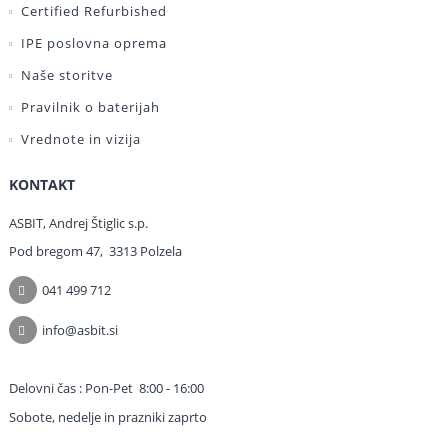
Certified Refurbished
IPE poslovna oprema
Naše storitve
Pravilnik o baterijah
Vrednote in vizija
KONTAKT
ASBIT, Andrej Štiglic s.p.
Pod bregom 47, 3313 Polzela
041 499 712
info@asbit.si
Delovni čas :
Pon-Pet 8:00 - 16:00
Sobote, nedelje in prazniki zaprto