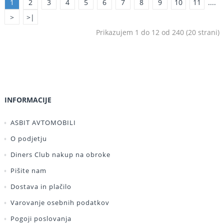
1
2
3
4
5
6
7
8
9
10
11
....
>
>|
Prikazujem 1 do 12 od 240 (20 strani)
INFORMACIJE
ASBIT AVTOMOBILI
O podjetju
Diners Club nakup na obroke
Pišite nam
Dostava in plačilo
Varovanje osebnih podatkov
Pogoji poslovanja