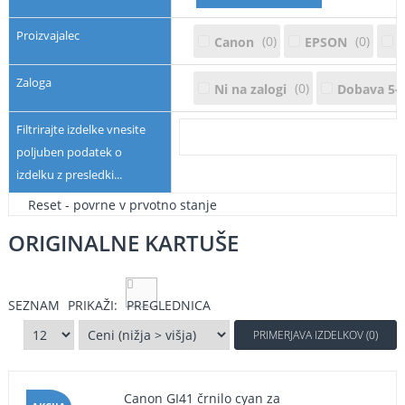
Proizvajalec
0
0
Canon
EPSON
Zaloga
0
Ni na zalogi
Dobava 5-1
Filtrirajte izdelke vnesite
poljuben podatek o
izdelku z presledki...
Reset - povrne v prvotno stanje
ORIGINALNE KARTUŠE
SEZNAM
PRIKAŽI:
PREGLEDNICA
PRIMERJAVA IZDELKOV (0)