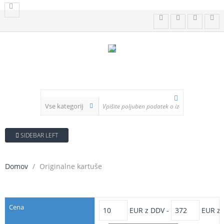
SIDEBAR LEFT
Domov
Originalne kartuše
FILTER
Cena
EUR z DDV -
EUR z