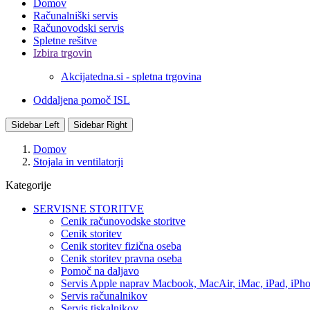
Domov
Računalniški servis
Računovodski servis
Spletne rešitve
Izbira trgovin
Akcijatedna.si - spletna trgovina
Oddaljena pomoč ISL
Sidebar Left
Sidebar Right
Domov
Stojala in ventilatorji
Kategorije
SERVISNE STORITVE
Cenik računovodske storitve
Cenik storitev
Cenik storitev fizična oseba
Cenik storitev pravna oseba
Pomoč na daljavo
Servis Apple naprav Macbook, MacAir, iMac, iPad, iPh
Servis računalnikov
Servis tiskalnikov