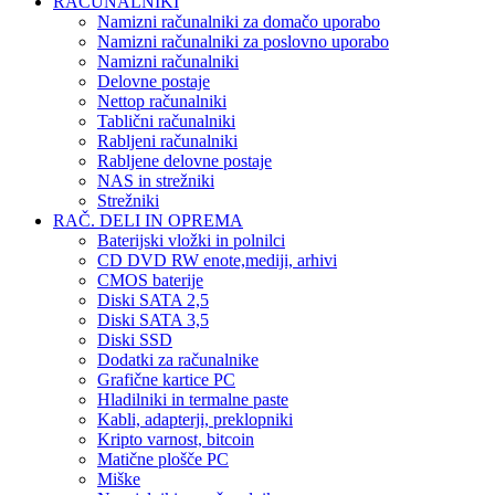
RAČUNALNIKI
Namizni računalniki za domačo uporabo
Namizni računalniki za poslovno uporabo
Namizni računalniki
Delovne postaje
Nettop računalniki
Tablični računalniki
Rabljeni računalniki
Rabljene delovne postaje
NAS in strežniki
Strežniki
RAČ. DELI IN OPREMA
Baterijski vložki in polnilci
CD DVD RW enote,mediji, arhivi
CMOS baterije
Diski SATA 2,5
Diski SATA 3,5
Diski SSD
Dodatki za računalnike
Grafične kartice PC
Hladilniki in termalne paste
Kabli, adapterji, preklopniki
Kripto varnost, bitcoin
Matične plošče PC
Miške