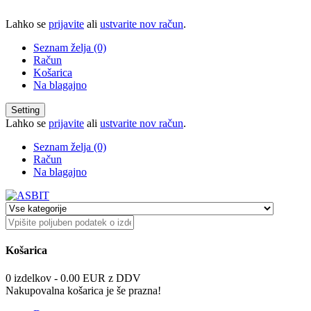
Lahko se
prijavite
ali
ustvarite nov račun
.
Seznam želja (0)
Račun
Košarica
Na blagajno
Setting
Lahko se
prijavite
ali
ustvarite nov račun
.
Seznam želja (0)
Račun
Na blagajno
Košarica
0 izdelkov - 0.00 EUR z DDV
Nakupovalna košarica je še prazna!