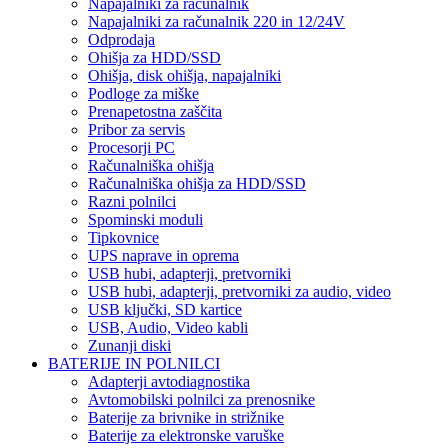
Napajalniki za računalnik
Napajalniki za računalnik 220 in 12/24V
Odprodaja
Ohišja za HDD/SSD
Ohišja, disk ohišja, napajalniki
Podloge za miške
Prenapetostna zaščita
Pribor za servis
Procesorji PC
Računalniška ohišja
Računalniška ohišja za HDD/SSD
Razni polnilci
Spominski moduli
Tipkovnice
UPS naprave in oprema
USB hubi, adapterji, pretvorniki
USB hubi, adapterji, pretvorniki za audio, video
USB ključki, SD kartice
USB, Audio, Video kabli
Zunanji diski
BATERIJE IN POLNILCI
Adapterji avtodiagnostika
Avtomobilski polnilci za prenosnike
Baterije za brivnike in strižnike
Baterije za elektronske varuške