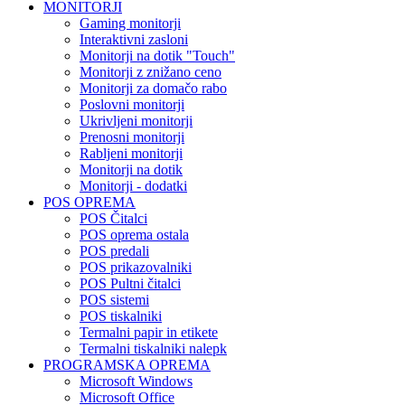
MONITORJI
Gaming monitorji
Interaktivni zasloni
Monitorji na dotik "Touch"
Monitorji z znižano ceno
Monitorji za domačo rabo
Poslovni monitorji
Ukrivljeni monitorji
Prenosni monitorji
Rabljeni monitorji
Monitorji na dotik
Monitorji - dodatki
POS OPREMA
POS Čitalci
POS oprema ostala
POS predali
POS prikazovalniki
POS Pultni čitalci
POS sistemi
POS tiskalniki
Termalni papir in etikete
Termalni tiskalniki nalepk
PROGRAMSKA OPREMA
Microsoft Windows
Microsoft Office