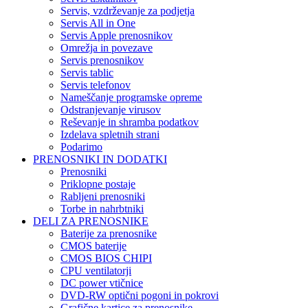
Servis, vzdrževanje za podjetja
Servis All in One
Servis Apple prenosnikov
Omrežja in povezave
Servis prenosnikov
Servis tablic
Servis telefonov
Nameščanje programske opreme
Odstranjevanje virusov
Reševanje in shramba podatkov
Izdelava spletnih strani
Podarimo
PRENOSNIKI IN DODATKI
Prenosniki
Priklopne postaje
Rabljeni prenosniki
Torbe in nahrbtniki
DELI ZA PRENOSNIKE
Baterije za prenosnike
CMOS baterije
CMOS BIOS CHIPI
CPU ventilatorji
DC power vtičnice
DVD-RW optični pogoni in pokrovi
Grafične kartice za prenosnike