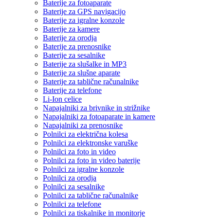
Baterije za fotoaparate
Baterije za GPS navigacijo
Baterije za igralne konzole
Baterije za kamere
Baterije za orodja
Baterije za prenosnike
Baterije za sesalnike
Baterije za slušalke in MP3
Baterije za slušne aparate
Baterije za tablične računalnike
Baterije za telefone
Li-Ion celice
Napajalniki za brivnike in strižnike
Napajalniki za fotoaparate in kamere
Napajalniki za prenosnike
Polnilci za električna kolesa
Polnilci za elektronske varuške
Polnilci za foto in video
Polnilci za foto in video baterije
Polnilci za igralne konzole
Polnilci za orodja
Polnilci za sesalnike
Polnilci za tablične računalnike
Polnilci za telefone
Polnilci za tiskalnike in monitorje