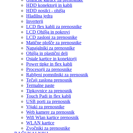
HDD konektorji in kabli
HDD nosilci - ohišja
Hladilna jedra
Inverterji
LCD flex kabli za prenosnike
LCD Ohišja in pokrovi
LCD zasloni za prenosnike
Matične plošče za prenosnike
Napajalniki za prenosnike
Ohišja in plastični deli
Ostale kartice in konektorji
Power tipke in flex kabli
Procesorji za prenosnike
Rabljeni pomnilniki za prenosnik
Tečaji zaslona prenosnik
Termalne paste
Tipkovnice za prenosnik
Touch Padi in flex kabli
USB porti za prenosnik
Vijaki za prenosnike
Web kamere za prenosnik
Wifi Wlan kartice prenosnik
WLAN kartice
Zvočniki za prenosnike