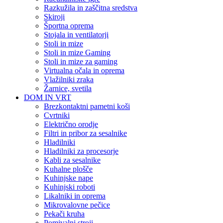
Razkužila in zaščitna sredstva
Skiroji
Športna oprema
Stojala in ventilatorji
Stoli in mize
Stoli in mize Gaming
Stoli in mize za gaming
Virtualna očala in oprema
Vlažilniki zraka
Žarnice, svetila
DOM IN VRT
Brezkontaktni pametni koši
Cvrtniki
Električno orodje
Filtri in pribor za sesalnike
Hladilniki
Hladilniki za procesorje
Kabli za sesalnike
Kuhalne plošče
Kuhinjske nape
Kuhinjski roboti
Likalniki in oprema
Mikrovalovne pečice
Pekači kruha
Pomivalni stroji