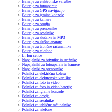
Baterije za elektronske varuške
Baterije za fotoaparate
Baterije za GPS navigacijo
Baterije za igralne konzole
Baterije za kamere
Baterije za orodja
Baterije za prenosnike
Baterije za sesalnike
Baterije za slušalke in MP3
Baterije za slušne aparate
Baterije za tablične računalnike
Baterije za telefone
Li-Ion celice
Napajalniki za brivnike in strižnike
Napajalniki za fotoaparate in kamere
Napajalniki za prenosnike
Polnilci za električna kolesa
Polnilci za elektronske varuške
Polnilci za foto in video
Polnilci za foto in video baterije
Polnilci za igralne konzole
Polnilci za orodja
Polnilci za sesalnike
Polnilci za tablične računalnike
Polnilci za telefone