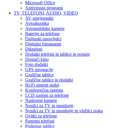
Microsoft Office
Antivirusni programi
TV, TELEFONI, AUDIO, VIDEO
AV sprejemniki
Avtoakustika
Avtomobilske kamere
Baterije za telefone
Daljinski upravljalci
Digitalni fotoaparati
Diktafoni
Dodatki telefoni in tablice in postaje
Domači kino
Foto dodatki
GPS navigacije
Grafične tablice
Grafične tablice in dodatki
Hi-Fi sistemi stolpi
Konferenčna oprema
LCD zasloni za telefone
Nadzorne kamere
Nosilci za TV in monitorje
Nosilci za TV in monitorje in vlažilci zraka
Ovitki za telefone
Pametni telefoni
Podpisne tablice