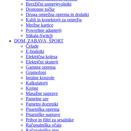
Brezžični usmerjevalniki
Dostopne točke
Druga omrežna oprema in dodatki
Kabli in konektorji za omrežja
Mrežne kartice
Powerline adapterji
Stikala-Switch
DOM, ZABAVA, ŠPORT
Čelade
E-bralniki
Električna kolesa
Električni skuterji
Gaming oprema
Gramofoni
Igralne konzole
Kalkulatorji
Knjige
Masažne naprave
Pametne ure
Pametni dozirniki
Pisarniška oprema
Pisarniške naprave
Pribor in filtri za sesalnike
Računalniška očala
Računalniške igre