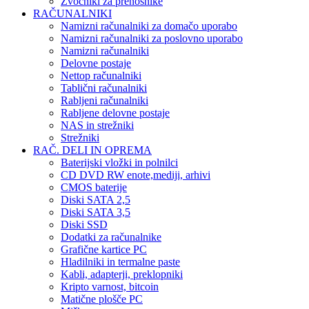
Zvočniki za prenosnike
RAČUNALNIKI
Namizni računalniki za domačo uporabo
Namizni računalniki za poslovno uporabo
Namizni računalniki
Delovne postaje
Nettop računalniki
Tablični računalniki
Rabljeni računalniki
Rabljene delovne postaje
NAS in strežniki
Strežniki
RAČ. DELI IN OPREMA
Baterijski vložki in polnilci
CD DVD RW enote,mediji, arhivi
CMOS baterije
Diski SATA 2,5
Diski SATA 3,5
Diski SSD
Dodatki za računalnike
Grafične kartice PC
Hladilniki in termalne paste
Kabli, adapterji, preklopniki
Kripto varnost, bitcoin
Matične plošče PC