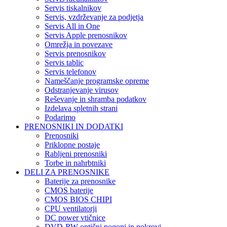
Servis tiskalnikov
Servis, vzdrževanje za podjetja
Servis All in One
Servis Apple prenosnikov
Omrežja in povezave
Servis prenosnikov
Servis tablic
Servis telefonov
Nameščanje programske opreme
Odstranjevanje virusov
Reševanje in shramba podatkov
Izdelava spletnih strani
Podarimo
PRENOSNIKI IN DODATKI
Prenosniki
Priklopne postaje
Rabljeni prenosniki
Torbe in nahrbtniki
DELI ZA PRENOSNIKE
Baterije za prenosnike
CMOS baterije
CMOS BIOS CHIPI
CPU ventilatorji
DC power vtičnice
DVD-RW optični pogoni in pokrovi