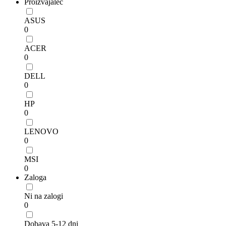
Proizvajalec
ASUS
0
ACER
0
DELL
0
HP
0
LENOVO
0
MSI
0
Zaloga
Ni na zalogi
0
Dobava 5-12 dni