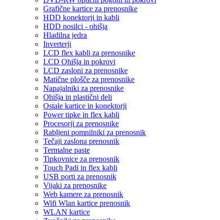
Grafične kartice za prenosnike
HDD konektorji in kabli
HDD nosilci - ohišja
Hladilna jedra
Inverterji
LCD flex kabli za prenosnike
LCD Ohišja in pokrovi
LCD zasloni za prenosnike
Matične plošče za prenosnike
Napajalniki za prenosnike
Ohišja in plastični deli
Ostale kartice in konektorji
Power tipke in flex kabli
Procesorji za prenosnike
Rabljeni pomnilniki za prenosnik
Tečaji zaslona prenosnik
Termalne paste
Tipkovnice za prenosnik
Touch Padi in flex kabli
USB porti za prenosnik
Vijaki za prenosnike
Web kamere za prenosnik
Wifi Wlan kartice prenosnik
WLAN kartice