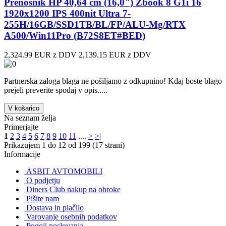
Prenosnik HP 40,64 cm (16,0") Zbook 8 G1i 16
1920x1200 IPS 400nit Ultra 7-
255H/16GB/SSD1TB/BL/FP/ALU-Mg/RTX
A500/Win11Pro (B72S8ET#BED)
2,324.99 EUR z DDV
2,139.15 EUR z DDV
Partnerska zaloga blaga ne pošiljamo z odkupnino! ​Kdaj boste blago
prejeli preverite spodaj v opis.....
V košarico
Na seznam želja
Primerjajte
1
2
3
4
5
6
7
8
9
10
11
....
>
>|
Prikazujem 1 do 12 od 199 (17 strani)
Informacije
ASBIT AVTOMOBILI
O podjetju
Diners Club nakup na obroke
Pišite nam
Dostava in plačilo
Varovanje osebnih podatkov
Pogoji poslovanja