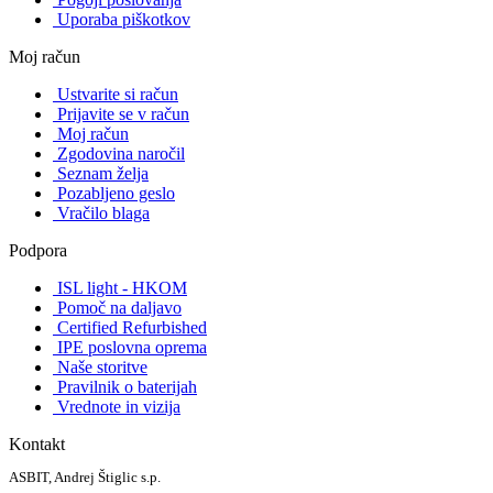
Uporaba piškotkov
Moj račun
Ustvarite si račun
Prijavite se v račun
Moj račun
Zgodovina naročil
Seznam želja
Pozabljeno geslo
Vračilo blaga
Podpora
ISL light - HKOM
Pomoč na daljavo
Certified Refurbished
IPE poslovna oprema
Naše storitve
Pravilnik o baterijah
Vrednote in vizija
Kontakt
ASBIT, Andrej Štiglic s.p.