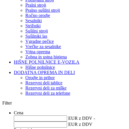
Pralni stroji
Pralno sušilni stroji
Ročno orodje
Sesalniki
Strižniki
Sušilni stroji
Sušilniki las
Vgradne pečice
Vrečke za sesalnike
Vrtna oprema
Zobna in ustna higiena
HIŠNE POLNILNICE E-VOZILA
Hišne polnilnice
DODATNA OPREMA IN DELI
Orodje in pribor
Rezervni deli tablice
Rezervni deli za miške
Rezervni deli za telefone
Filter
Cena
EUR z DDV -
EUR z DDV