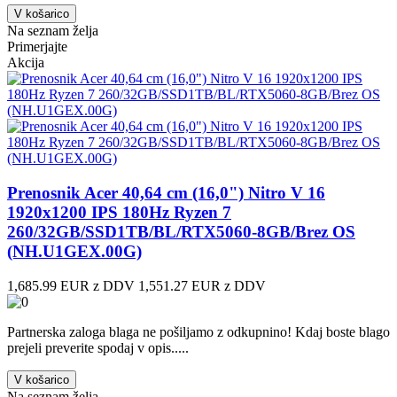
V košarico
Na seznam želja
Primerjajte
Akcija
Prenosnik Acer 40,64 cm (16,0") Nitro V 16
1920x1200 IPS 180Hz Ryzen 7
260/32GB/SSD1TB/BL/RTX5060-8GB/Brez OS
(NH.U1GEX.00G)
1,685.99 EUR z DDV
1,551.27 EUR z DDV
Partnerska zaloga blaga ne pošiljamo z odkupnino! ​Kdaj boste blago
prejeli preverite spodaj v opis.....
V košarico
Na seznam želja