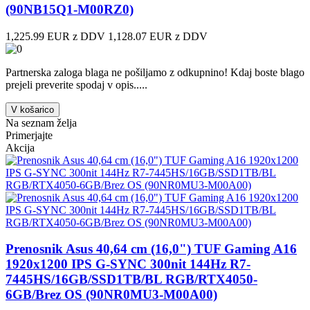
(90NB15Q1-M00RZ0)
1,225.99 EUR z DDV
1,128.07 EUR z DDV
Partnerska zaloga blaga ne pošiljamo z odkupnino! ​Kdaj boste blago
prejeli preverite spodaj v opis.....
V košarico
Na seznam želja
Primerjajte
Akcija
Prenosnik Asus 40,64 cm (16,0") TUF Gaming A16
1920x1200 IPS G-SYNC 300nit 144Hz R7-
7445HS/16GB/SSD1TB/BL RGB/RTX4050-
6GB/Brez OS (90NR0MU3-M00A00)