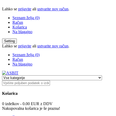
Lahko se
prijavite
ali
ustvarite nov račun
.
Seznam želja (0)
Račun
Košarica
Na blagajno
Setting
Lahko se
prijavite
ali
ustvarite nov račun
.
Seznam želja (0)
Račun
Na blagajno
Košarica
0 izdelkov - 0.00 EUR z DDV
Nakupovalna košarica je še prazna!