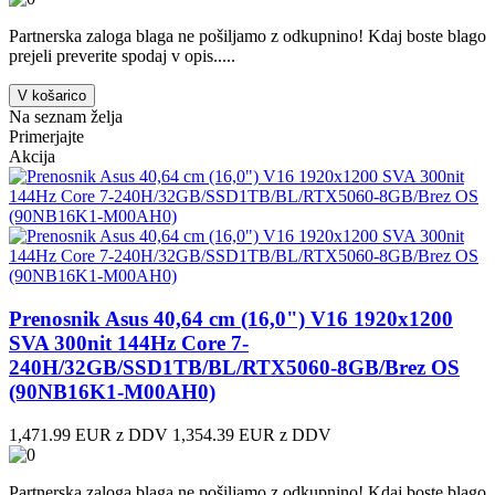
Partnerska zaloga blaga ne pošiljamo z odkupnino! ​Kdaj boste blago
prejeli preverite spodaj v opis.....
V košarico
Na seznam želja
Primerjajte
Akcija
Prenosnik Asus 40,64 cm (16,0") V16 1920x1200
SVA 300nit 144Hz Core 7-
240H/32GB/SSD1TB/BL/RTX5060-8GB/Brez OS
(90NB16K1-M00AH0)
1,471.99 EUR z DDV
1,354.39 EUR z DDV
Partnerska zaloga blaga ne pošiljamo z odkupnino! ​Kdaj boste blago