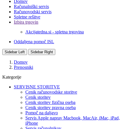
Domov
Računalniški servis
Računovodski servis
Spletne rešitve
Izbira trgovin
Akcijatedna.si - spletna trgovina
Oddaljena pomoč ISL
Sidebar Left
Sidebar Right
Domov
Prenosniki
Kategorije
SERVISNE STORITVE
Cenik računovodske storitve
Cenik storitev
Cenik storitev fizična oseba
Cenik storitev pravna oseba
Pomoč na daljavo
Servis Apple naprav Macbook, MacAir, iMac, iPad,
iPhone
Servis računalnikov