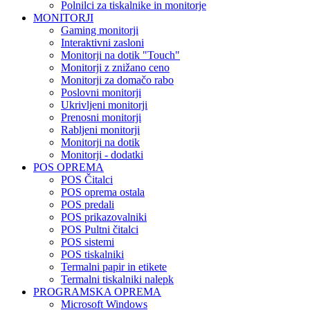
Polnilci za tiskalnike in monitorje
MONITORJI
Gaming monitorji
Interaktivni zasloni
Monitorji na dotik "Touch"
Monitorji z znižano ceno
Monitorji za domačo rabo
Poslovni monitorji
Ukrivljeni monitorji
Prenosni monitorji
Rabljeni monitorji
Monitorji na dotik
Monitorji - dodatki
POS OPREMA
POS Čitalci
POS oprema ostala
POS predali
POS prikazovalniki
POS Pultni čitalci
POS sistemi
POS tiskalniki
Termalni papir in etikete
Termalni tiskalniki nalepk
PROGRAMSKA OPREMA
Microsoft Windows