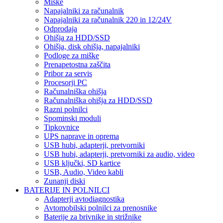
Miške
Napajalniki za računalnik
Napajalniki za računalnik 220 in 12/24V
Odprodaja
Ohišja za HDD/SSD
Ohišja, disk ohišja, napajalniki
Podloge za miške
Prenapetostna zaščita
Pribor za servis
Procesorji PC
Računalniška ohišja
Računalniška ohišja za HDD/SSD
Razni polnilci
Spominski moduli
Tipkovnice
UPS naprave in oprema
USB hubi, adapterji, pretvorniki
USB hubi, adapterji, pretvorniki za audio, video
USB ključki, SD kartice
USB, Audio, Video kabli
Zunanji diski
BATERIJE IN POLNILCI
Adapterji avtodiagnostika
Avtomobilski polnilci za prenosnike
Baterije za brivnike in strižnike