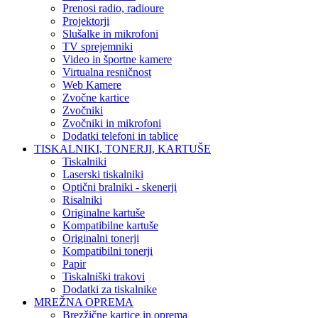
Prenosi radio, radioure
Projektorji
Slušalke in mikrofoni
TV sprejemniki
Video in športne kamere
Virtualna resničnost
Web Kamere
Zvočne kartice
Zvočniki
Zvočniki in mikrofoni
Dodatki telefoni in tablice
TISKALNIKI, TONERJI, KARTUŠE
Tiskalniki
Laserski tiskalniki
Optični bralniki - skenerji
Risalniki
Originalne kartuše
Kompatibilne kartuše
Originalni tonerji
Kompatibilni tonerji
Papir
Tiskalniški trakovi
Dodatki za tiskalnike
MREŽNA OPREMA
Brezžične kartice in oprema