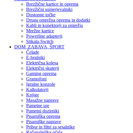
Brezžične kartice in oprema
Brezžični usmerjevalniki
Dostopne točke
Druga omrežna oprema in dodatki
Kabli in konektorji za omrežja
Mrežne kartice
Powerline adapterji
Stikala-Switch
DOM, ZABAVA, ŠPORT
Čelade
E-bralniki
Električna kolesa
Električni skuterji
Gaming oprema
Gramofoni
Igralne konzole
Kalkulatorji
Knjige
Masažne naprave
Pametne ure
Pametni dozirniki
Pisarniška oprema
Pisarniške naprave
Pribor in filtri za sesalnike
Računalniška očala