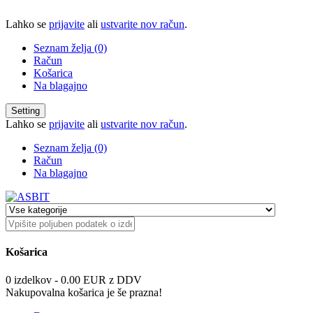
Lahko se
prijavite
ali
ustvarite nov račun
.
Seznam želja (0)
Račun
Košarica
Na blagajno
Setting
Lahko se
prijavite
ali
ustvarite nov račun
.
Seznam želja (0)
Račun
Na blagajno
Košarica
0 izdelkov - 0.00 EUR z DDV
Nakupovalna košarica je še prazna!