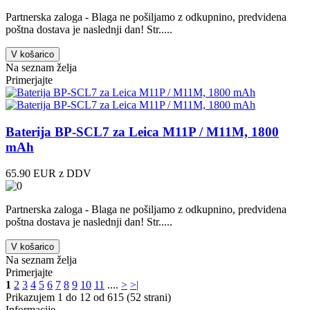
Partnerska zaloga - Blaga ne pošiljamo z odkupnino, predvidena
poštna dostava je naslednji dan! Str.....
V košarico
Na seznam želja
Primerjajte
Baterija BP-SCL7 za Leica M11P / M11M, 1800
mAh
65.90 EUR z DDV
Partnerska zaloga - Blaga ne pošiljamo z odkupnino, predvidena
poštna dostava je naslednji dan! Str.....
V košarico
Na seznam želja
Primerjajte
1
2
3
4
5
6
7
8
9
10
11
....
>
>|
Prikazujem 1 do 12 od 615 (52 strani)
Informacije