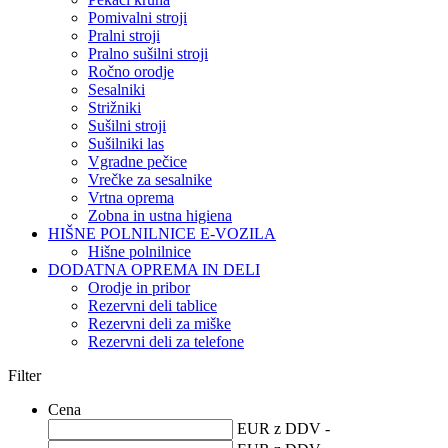
Pomivalni stroji
Pralni stroji
Pralno sušilni stroji
Ročno orodje
Sesalniki
Strižniki
Sušilni stroji
Sušilniki las
Vgradne pečice
Vrečke za sesalnike
Vrtna oprema
Zobna in ustna higiena
HIŠNE POLNILNICE E-VOZILA
Hišne polnilnice
DODATNA OPREMA IN DELI
Orodje in pribor
Rezervni deli tablice
Rezervni deli za miške
Rezervni deli za telefone
Filter
Cena
EUR z DDV -