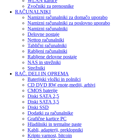
WLAN kartice
Zvočniki za prenosnike
RAČUNALNIKI
Namizni računalniki za domačo uporabo
Namizni računalniki za poslovno uporabo
Namizni računalniki
Delovne postaje
Nettop računalniki
Tablični računalniki
Rabljeni računalniki
Rabljene delovne postaje
NAS in strežniki
Strežniki
RAČ. DELI IN OPREMA
Baterijski vložki in polnilci
CD DVD RW enote,mediji, arhivi
CMOS baterije
Diski SATA 2,5
Diski SATA 3,5
Diski SSD
Dodatki za računalnike
Grafične kartice PC
Hladilniki in termalne paste
Kabli, adapterji, preklopniki
Kripto varnost, bitcoin