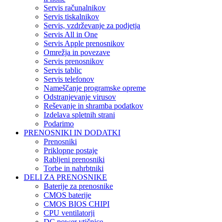
Servis računalnikov
Servis tiskalnikov
Servis, vzdrževanje za podjetja
Servis All in One
Servis Apple prenosnikov
Omrežja in povezave
Servis prenosnikov
Servis tablic
Servis telefonov
Nameščanje programske opreme
Odstranjevanje virusov
Reševanje in shramba podatkov
Izdelava spletnih strani
Podarimo
PRENOSNIKI IN DODATKI
Prenosniki
Priklopne postaje
Rabljeni prenosniki
Torbe in nahrbtniki
DELI ZA PRENOSNIKE
Baterije za prenosnike
CMOS baterije
CMOS BIOS CHIPI
CPU ventilatorji
DC power vtičnice