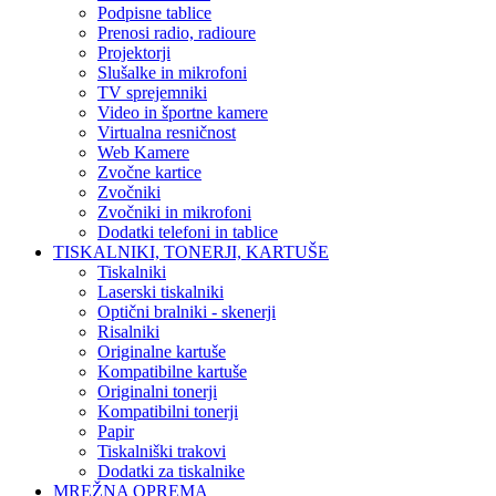
Podpisne tablice
Prenosi radio, radioure
Projektorji
Slušalke in mikrofoni
TV sprejemniki
Video in športne kamere
Virtualna resničnost
Web Kamere
Zvočne kartice
Zvočniki
Zvočniki in mikrofoni
Dodatki telefoni in tablice
TISKALNIKI, TONERJI, KARTUŠE
Tiskalniki
Laserski tiskalniki
Optični bralniki - skenerji
Risalniki
Originalne kartuše
Kompatibilne kartuše
Originalni tonerji
Kompatibilni tonerji
Papir
Tiskalniški trakovi
Dodatki za tiskalnike
MREŽNA OPREMA