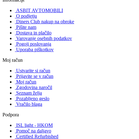
ASBIT AVTOMOBILI
O podjetju
Diners Club nakup na obroke
Pišite nam
Dostava in plačilo
Varovanje osebnih podatkov
Pogoji poslovanja
Uporaba piškotkov
Moj račun
Ustvarite si račun
Prijavite se v račun
Moj račun
Zgodovina naročil
Seznam želja
Pozabljeno geslo
Vračilo blaga
Podpora
ISL light - HKOM
Pomoč na daljavo
Certified Refurbished