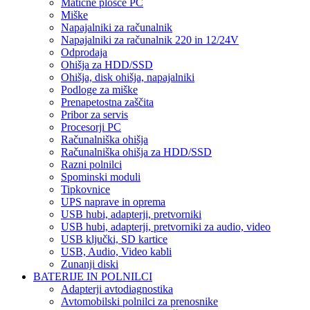
Matične plošče PC
Miške
Napajalniki za računalnik
Napajalniki za računalnik 220 in 12/24V
Odprodaja
Ohišja za HDD/SSD
Ohišja, disk ohišja, napajalniki
Podloge za miške
Prenapetostna zaščita
Pribor za servis
Procesorji PC
Računalniška ohišja
Računalniška ohišja za HDD/SSD
Razni polnilci
Spominski moduli
Tipkovnice
UPS naprave in oprema
USB hubi, adapterji, pretvorniki
USB hubi, adapterji, pretvorniki za audio, video
USB ključki, SD kartice
USB, Audio, Video kabli
Zunanji diski
BATERIJE IN POLNILCI
Adapterji avtodiagnostika
Avtomobilski polnilci za prenosnike