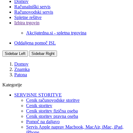
Domov
Računalniški servis
Računovodski servis
Spletne rešitve
Izbira trgovin
Akcijatedna.si - spletna trgovina
Oddaljena pomoč ISL
Sidebar Left
Sidebar Right
Domov
Znamka
Patona
Kategorije
SERVISNE STORITVE
Cenik računovodske storitve
Cenik storitev
Cenik storitev fizična oseba
Cenik storitev pravna oseba
Pomoč na daljavo
Servis Apple naprav Macbook, MacAir, iMac, iPad,
iPhone