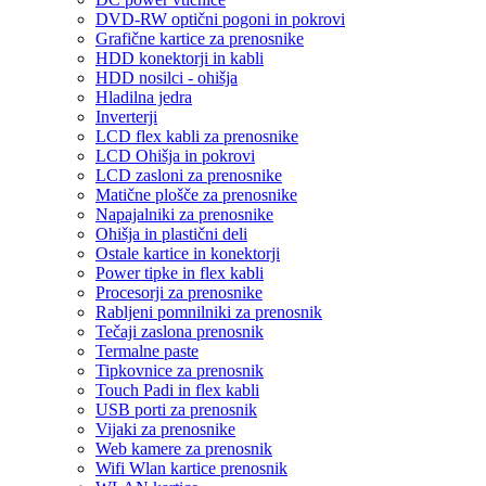
DVD-RW optični pogoni in pokrovi
Grafične kartice za prenosnike
HDD konektorji in kabli
HDD nosilci - ohišja
Hladilna jedra
Inverterji
LCD flex kabli za prenosnike
LCD Ohišja in pokrovi
LCD zasloni za prenosnike
Matične plošče za prenosnike
Napajalniki za prenosnike
Ohišja in plastični deli
Ostale kartice in konektorji
Power tipke in flex kabli
Procesorji za prenosnike
Rabljeni pomnilniki za prenosnik
Tečaji zaslona prenosnik
Termalne paste
Tipkovnice za prenosnik
Touch Padi in flex kabli
USB porti za prenosnik
Vijaki za prenosnike
Web kamere za prenosnik
Wifi Wlan kartice prenosnik