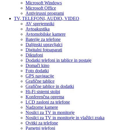
Microsoft Windows
Microsoft Office
Antivirusni programi
TV, TELEFONI, AUDIO, VIDEO
AV sprejemniki
Avtoakustika
Avtomobilske kamere
Baterije za telefone
Daljinski upravljalci
Digitalni fotoaparati
Diktafoni
Dodatki telefoni in tablice in postaje
Domači kino
Foto dodatki
GPS navigacije
Grafične tablice
Grafične tablice in dodatki
Hi-Fi sistemi stolpi
Konferenčna oprema
LCD zasloni za telefone
Nadzorne kamere
Nosilci za TV in monitorje
Nosilci za TV in monitorje in vlažilci zraka
Ovitki za telefone
Pametni telefoni