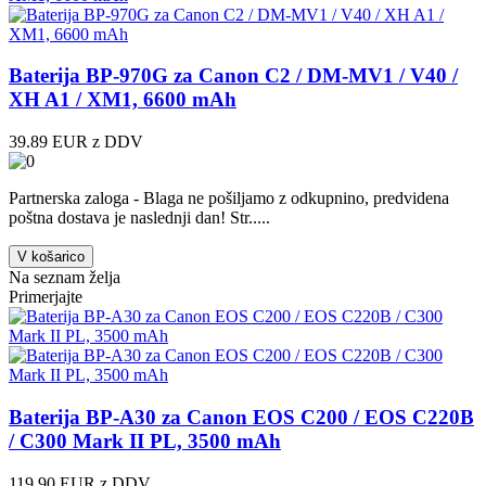
Baterija BP-970G za Canon C2 / DM-MV1 / V40 /
XH A1 / XM1, 6600 mAh
39.89 EUR z DDV
Partnerska zaloga - Blaga ne pošiljamo z odkupnino, predvidena
poštna dostava je naslednji dan! Str.....
V košarico
Na seznam želja
Primerjajte
Baterija BP-A30 za Canon EOS C200 / EOS C220B
/ C300 Mark II PL, 3500 mAh
119.90 EUR z DDV