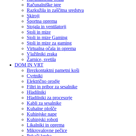
Računalniške igre
Razkužila in zaščitna sredstva
Skiroji
Športna oprema
Stojala in ventilatorji
Stoli in mize
Stoli in mize Gaming
Stoli in mize za gaming
Virtualna očala in oprema
Vlažilniki zraka
Žarnice, svetila
DOM IN VRT
Brezkontaktni pametni koši
Cvrtniki
Električno orodje
Filtri in pribor za sesalnike
Hladilniki
Hladilniki za procesorje
Kabli za sesalnike
Kuhalne plošče
Kuhinjske nape
Kuhinjski roboti
Likalniki in oprema
Mikrovalovne pečice
Pekači kruha