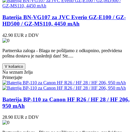
Baterija BN-VG107 za JVC Everio GZ-E100 / GZ-
HD500 / GZ-MS110, 4450 mAh
42.90 EUR z DDV
Partnerska zaloga - Blaga ne pošiljamo z odkupnino, predvidena
poštna dostava je naslednji dan! Str.....
V košarico
Na seznam želja
Primerjajte
Baterija BP-110 za Canon HF R26 / HF 28 / HF 206,
950 mAh
28.90 EUR z DDV