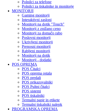
Polnilci za telefone
Polnilci za tiskalnike in monitorje
MONITORJI
Gaming monitorji
Interaktivni zasloni
Monitorji na dotik "Touch"
Monitorji z znižano ceno
Monitorji za domačo rabo
Poslovni monitorji
Ukrivljeni monitorji
Prenosni monitorji
Rabljeni monitorji
Monitorji na dotik
Monitorji - dodatki
POS OPREMA
POS Čitalci
POS oprema ostala
POS predali
POS prikazovalniki
POS Pultni čitalci
POS sistemi
POS tiskalniki
Termalni papir in etikete
Termalni tiskalniki nalepk
PROGRAMSKA OPREMA